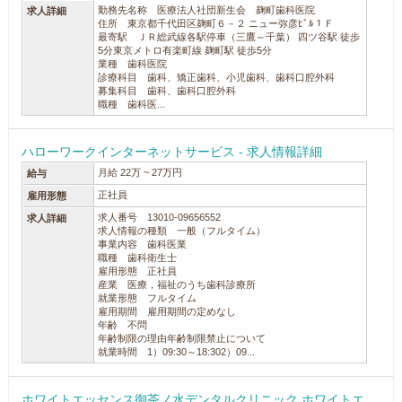
勤務先名称 医療法人社団新生会 麹町歯科医院
求人詳細
住所 東京都千代田区麹町６－２ ニュー弥彦ﾋﾞﾙ１Ｆ
最寄駅 ＪＲ総武線各駅停車（三鷹～千葉） 四ツ谷駅 徒歩
5分東京メトロ有楽町線 麹町駅 徒歩5分
業種 歯科医院
診療科目 歯科、矯正歯科、小児歯科、歯科口腔外科
募集科目 歯科、歯科口腔外科
職種 歯科医...
ハローワークインターネットサービス - 求人情報詳細
月給 22万 ~ 27万円
給与
正社員
雇用形態
求人番号 13010-09656552
求人詳細
求人情報の種類 一般（フルタイム）
事業内容 歯科医業
職種 歯科衛生士
雇用形態 正社員
産業 医療，福祉のうち歯科診療所
就業形態 フルタイム
雇用期間 雇用期間の定めなし
年齢 不問
年齢制限の理由年齢制限禁止について
就業時間 1）09:30～18:302）09...
ホワイトエッセンス御茶ノ水デンタルクリニック ホワイトエ