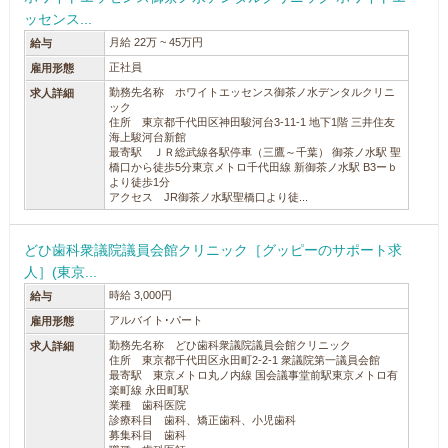
ッセンス...
月給 22万 ~ 45万円
給与
正社員
雇用形態
勤務先名称 ホワイトエッセンス御茶ノ水デンタルクリニ
求人詳細
ック
住所 東京都千代田区神田駿河台3-11-1 地下1階 三井住友
海上駿河台新館
最寄駅 ＪＲ総武線各駅停車（三鷹～千葉） 御茶ノ水駅 聖
橋口から徒歩5分東京メトロ千代田線 新御茶ノ水駅 B3ーｂ
より徒歩1分
アクセス JR御茶ノ水駅聖橋口より徒...
どひ歯科衆議院議員会館クリニック［グッピーのサポート求
人］(東京...
時給 3,000円
給与
アルバイト･パート
雇用形態
勤務先名称 どひ歯科衆議院議員会館クリニック
求人詳細
住所 東京都千代田区永田町2-2-1 衆議院第一議員会館
最寄駅 東京メトロ丸ノ内線 国会議事堂前駅東京メトロ有
楽町線 永田町駅
業種 歯科医院
診療科目 歯科、矯正歯科、小児歯科
募集科目 歯科