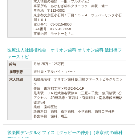
求人情報の種類 一般（フルタイム）
事業所名 あかおぎ歯科クリニック 赤荻 健一
所在地 〒112-0002
東京都文京区小石川１丁目１５－４ ウェバーリンク小石
川１０１
電話番号 03-5615-8058
FAX番号 03-5615-8058
事業内容 モットーを「...
医療法人社団櫻雅会 オリオン歯科 オリオン歯科 飯田橋フ
ァーストビ...
月給 25万 ~ 125万円
給与
正社員・アルバイト･パート
雇用形態
勤務先名称 オリオン歯科 飯田橋ファーストビルクリニッ
求人詳細
ク
住所 東京都文京区後楽2-5-1-1F
最寄駅 ＪＲ総武線各駅停車（三鷹～千葉） 飯田橋駅 5分
アクセス JR総武線・東西線・有楽町線・南北線飯田橋駅
徒歩5分
業種 歯科医院
診療科目 歯科、矯正歯科、小児歯科、歯科口腔外科
募集科目 歯科、矯正...
後楽園デンタルオフィス［グッピーの仲介］(東京都)の歯科