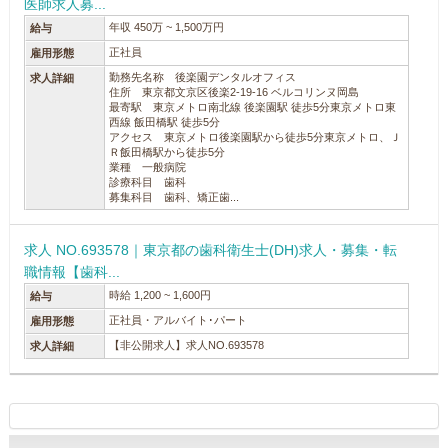
医師求人募...
年収 450万 ~ 1,500万円
給与
正社員
雇用形態
勤務先名称 後楽園デンタルオフィス
求人詳細
住所 東京都文京区後楽2-19-16 ベルコリンヌ岡島
最寄駅 東京メトロ南北線 後楽園駅 徒歩5分東京メトロ東
西線 飯田橋駅 徒歩5分
アクセス 東京メトロ後楽園駅から徒歩5分東京メトロ、Ｊ
Ｒ飯田橋駅から徒歩5分
業種 一般病院
診療科目 歯科
募集科目 歯科、矯正歯...
求人 NO.693578｜東京都の歯科衛生士(DH)求人・募集・転
職情報【歯科...
時給 1,200 ~ 1,600円
給与
正社員・アルバイト･パート
雇用形態
【非公開求人】求人NO.693578
求人詳細