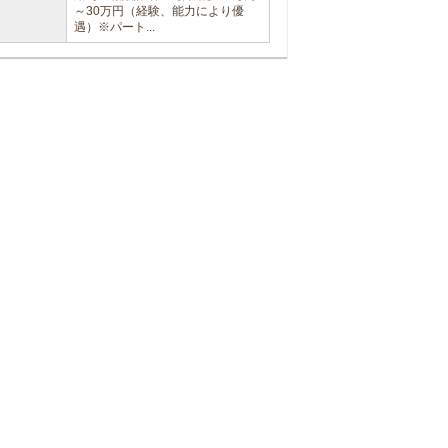
～30万円（経験、能力により優
遇）※パート...