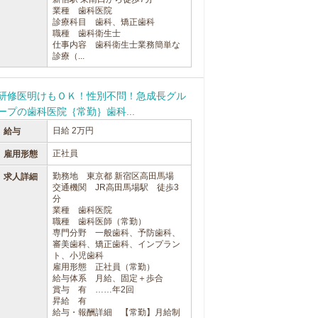
業種 歯科医院
診療科目 歯科、矯正歯科
職種 歯科衛生士
仕事内容 歯科衛生士業務簡単な
診療（...
研修医明けもＯＫ！性別不問！急成長グル
ープの歯科医院｛常勤｝歯科...
日給 2万円
給与
正社員
雇用形態
勤務地 東京都 新宿区高田馬場
求人詳細
交通機関 JR高田馬場駅 徒歩3
分
業種 歯科医院
職種 歯科医師（常勤）
専門分野 一般歯科、予防歯科、
審美歯科、矯正歯科、インプラン
ト、小児歯科
雇用形態 正社員（常勤）
給与体系 月給、固定＋歩合
賞与 有 ……年2回
昇給 有
給与・報酬詳細 【常勤】月給制