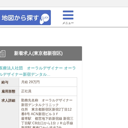
メニュー
新着求人(東京都新宿区)
医療法人社団 オーラルデザイナー オーラ
ルデザイナー新宿デンタル...
月給 29万円
給与
正社員
雇用形態
勤務先名称 オーラルデザイナー
求人詳細
新宿デンタルクリニック
住所 東京都新宿区新宿2丁目12
番8号 ACN新宿ビル３Ｆ
最寄駅 都営地下鉄新宿線 新宿三
丁目駅 C8出口から1分ＪＲ山手線
新宿駅 東南口から徒歩7分