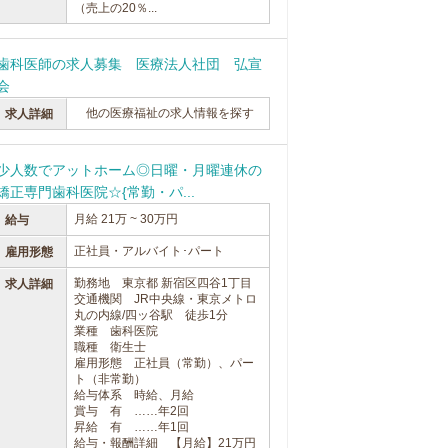
（売上の20％...
歯科医師の求人募集 医療法人社団 弘宣
会
他の医療福祉の求人情報を探す
求人詳細
少人数でアットホーム◎日曜・月曜連休の
矯正専門歯科医院☆{常勤・パ...
月給 21万 ~ 30万円
給与
正社員・アルバイト･パート
雇用形態
勤務地 東京都 新宿区四谷1丁目
求人詳細
交通機関 JR中央線・東京メトロ
丸の内線/四ッ谷駅 徒歩1分
業種 歯科医院
職種 衛生士
雇用形態 正社員（常勤）、パー
ト（非常勤）
給与体系 時給、月給
賞与 有 ……年2回
昇給 有 ……年1回
給与・報酬詳細 【月給】21万円