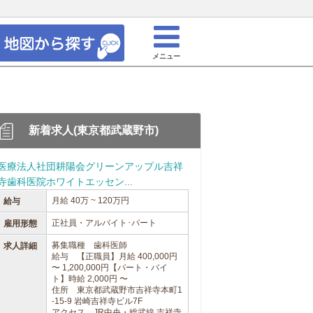
メニュー
新着求人(東京都武蔵野市)
医療法人社団耕陽会グリーンアップル吉祥
寺歯科医院ホワイトエッセン...
月給 40万 ~ 120万円
給与
正社員・アルバイト･パート
雇用形態
募集職種 歯科医師
求人詳細
給与 【正職員】月給 400,000円
〜 1,200,000円【パート・バイ
ト】時給 2,000円 〜
住所 東京都武蔵野市吉祥寺本町1
-15-9 岩崎吉祥寺ビル7F
アクセス JR中央・総武線 吉祥寺