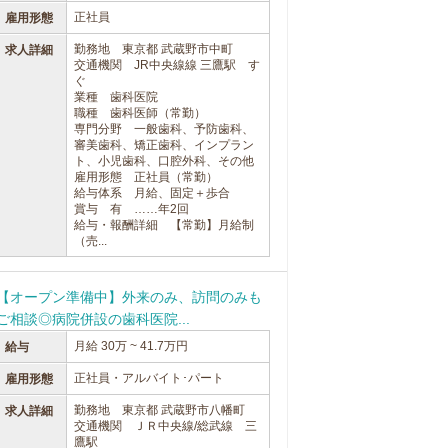
正社員
雇用形態
勤務地 東京都 武蔵野市中町
求人詳細
交通機関 JR中央線線 三鷹駅 す
ぐ
業種 歯科医院
職種 歯科医師（常勤）
専門分野 一般歯科、予防歯科、
審美歯科、矯正歯科、インプラン
ト、小児歯科、口腔外科、その他
雇用形態 正社員（常勤）
給与体系 月給、固定＋歩合
賞与 有 ……年2回
給与・報酬詳細 【常勤】月給制
（売...
【オープン準備中】外来のみ、訪問のみも
ご相談◎病院併設の歯科医院...
月給 30万 ~ 41.7万円
給与
正社員・アルバイト･パート
雇用形態
勤務地 東京都 武蔵野市八幡町
求人詳細
交通機関 ＪＲ中央線/総武線 三
鷹駅