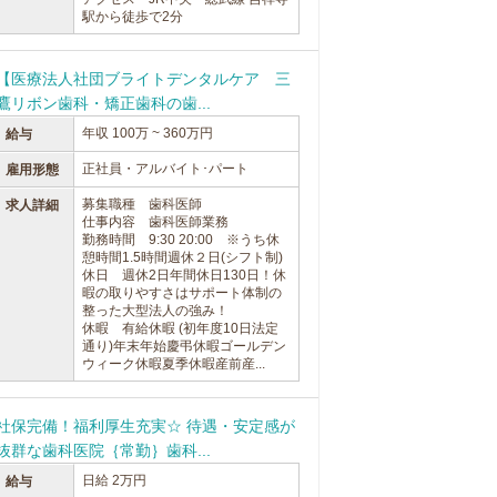
駅から徒歩で2分
【医療法人社団ブライトデンタルケア 三
鷹リボン歯科・矯正歯科の歯...
年収 100万 ~ 360万円
給与
正社員・アルバイト･パート
雇用形態
募集職種 歯科医師
求人詳細
仕事内容 歯科医師業務
勤務時間 9:30 20:00 ※うち休
憩時間1.5時間週休２日(シフト制)
休日 週休2日年間休日130日！休
暇の取りやすさはサポート体制の
整った大型法人の強み！
休暇 有給休暇 (初年度10日法定
通り)年末年始慶弔休暇ゴールデン
ウィーク休暇夏季休暇産前産...
社保完備！福利厚生充実☆ 待遇・安定感が
抜群な歯科医院｛常勤｝歯科...
日給 2万円
給与