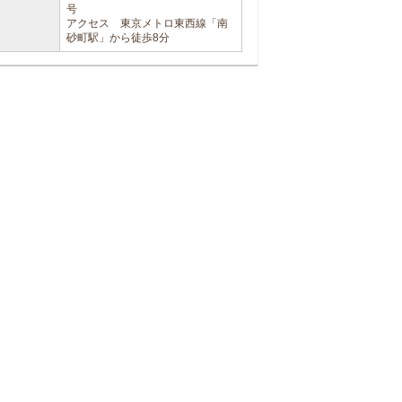
号
アクセス 東京メトロ東西線「南
砂町駅」から徒歩8分