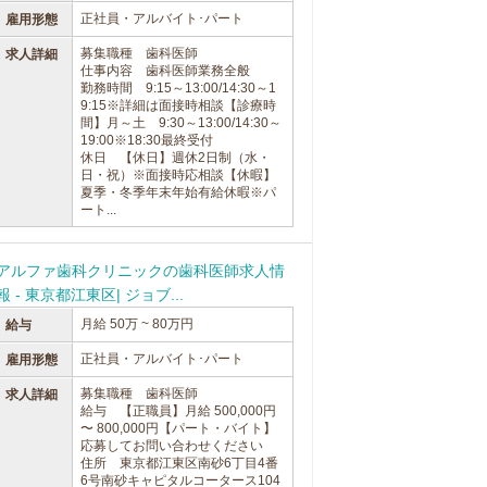
正社員・アルバイト･パート
雇用形態
募集職種 歯科医師
求人詳細
仕事内容 歯科医師業務全般
勤務時間 9:15～13:00/14:30～1
9:15※詳細は面接時相談【診療時
間】月～土 9:30～13:00/14:30～
19:00※18:30最終受付
休日 【休日】週休2日制（水・
日・祝）※面接時応相談【休暇】
夏季・冬季年末年始有給休暇※パ
ート...
アルファ歯科クリニックの歯科医師求人情
報 - 東京都江東区| ジョブ...
月給 50万 ~ 80万円
給与
正社員・アルバイト･パート
雇用形態
募集職種 歯科医師
求人詳細
給与 【正職員】月給 500,000円
〜 800,000円【パート・バイト】
応募してお問い合わせください
住所 東京都江東区南砂6丁目4番
6号南砂キャピタルコータース104