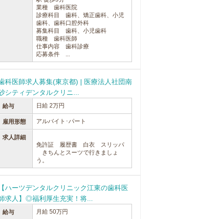
業種 歯科医院
診療科目 歯科、矯正歯科、小児
歯科、歯科口腔外科
募集科目 歯科、小児歯科
職種 歯科医師
仕事内容 歯科診療
応募条件 ...
歯科医師求人募集(東京都) | 医療法人社団南
砂シティデンタルクリニ...
日給 2万円
給与
アルバイト･パート
雇用形態
求人詳細
免許証 履歴書 白衣 スリッパ
きちんとスーツで行きましょ
う。
【ハーツデンタルクリニック江東の歯科医
師求人】◎福利厚生充実！将...
月給 50万円
給与