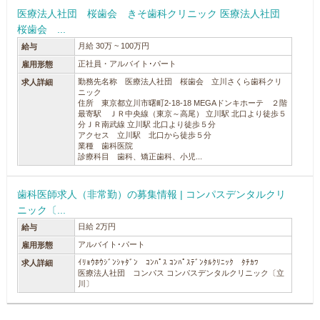
医療法人社団 桜歯会 きそ歯科クリニック 医療法人社団
桜歯会 ...
月給 30万 ~ 100万円
給与
正社員・アルバイト･パート
雇用形態
勤務先名称 医療法人社団 桜歯会 立川さくら歯科クリ
求人詳細
ニック
住所 東京都立川市曙町2-18-18 MEGAドンキホーテ ２階
最寄駅 ＪＲ中央線（東京～高尾） 立川駅 北口より徒歩５
分ＪＲ南武線 立川駅 北口より徒歩５分
アクセス 立川駅 北口から徒歩５分
業種 歯科医院
診療科目 歯科、矯正歯科、小児...
歯科医師求人（非常勤）の募集情報 | コンパスデンタルクリ
ニック〔...
日給 2万円
給与
アルバイト･パート
雇用形態
ｲﾘｮｳﾎｳｼﾞﾝｼｬﾀﾞﾝ ｺﾝﾊﾟｽ ｺﾝﾊﾟｽﾃﾞﾝﾀﾙｸﾘﾆｯｸ ﾀﾁｶﾜ
求人詳細
医療法人社団 コンパス コンパスデンタルクリニック〔立
川〕