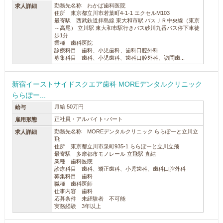
勤務先名称 わかば歯科医院
求人詳細
住所 東京都立川市若葉町4-1-1 エクセルM103
最寄駅 西武鉄道拝島線 東大和市駅 バスＪＲ中央線（東京
～高尾） 立川駅 東大和市駅行きバス砂川九番バス停下車徒
歩1分
業種 歯科医院
診療科目 歯科、小児歯科、歯科口腔外科
募集科目 歯科、小児歯科、歯科口腔外科、訪問歯...
新宿イーストサイドスクエア歯科 MOREデンタルクリニック
ららぽー...
月給 50万円
給与
正社員・アルバイト･パート
雇用形態
勤務先名称 MOREデンタルクリニック ららぽーと立川立
求人詳細
飛
住所 東京都立川市泉町935-1 ららぽーと立川立飛
最寄駅 多摩都市モノレール 立飛駅 直結
業種 歯科医院
診療科目 歯科、矯正歯科、小児歯科、歯科口腔外科
募集科目 歯科
職種 歯科医師
仕事内容 歯科
応募条件 未経験者 不可能
実務経験 3年以上