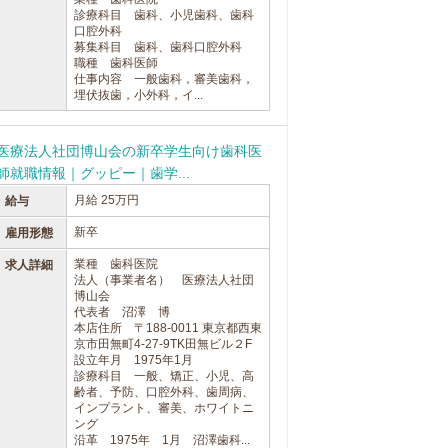
診療科目 歯科、小児歯科、歯科
口腔外科
募集科目 歯科、歯科口腔外科
職種 歯科医師
仕事内容 一般歯科，審美歯科，
埋伏抜歯，小外科，イ...
医療法人社団博山会の新卒学生向け歯科医
師就職情報｜グッピー｜歯学...
月給 25万円
給与
新卒
雇用形態
業種 歯科医院
求人詳細
法人（事業者名） 医療法人社団
博山会
代表者 沼澤 博
本店住所 〒188-0011 東京都西東
京市田無町4-27-9TK田無ビル２F
設立年月 1975年1月
診療科目 一般、矯正、小児、高
齢者、予防、口腔外科、歯周病、
インプラント、審美、ホワイトニ
ング
沿革 1975年 1月 沼澤歯科...