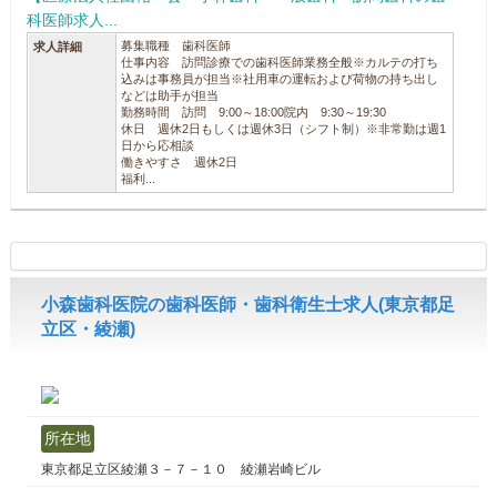
科医師求人...
募集職種 歯科医師
求人詳細
仕事内容 訪問診療での歯科医師業務全般※カルテの打ち
込みは事務員が担当※社用車の運転および荷物の持ち出し
などは助手が担当
勤務時間 訪問 9:00～18:00院内 9:30～19:30
休日 週休2日もしくは週休3日（シフト制）※非常勤は週1
日から応相談
働きやすさ 週休2日
福利...
小森歯科医院の歯科医師・歯科衛生士求人(東京都足
立区・綾瀬)
所在地
東京都足立区綾瀬３－７－１０ 綾瀬岩崎ビル