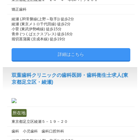
矯正歯科
綾瀬 (JR常磐線(上野～取手)) 徒歩2分
綾瀬 (東京メトロ千代田線) 徒歩2分
小菅 (東武伊勢崎線) 徒歩15分
青井 (つくばエクスプレス) 徒歩16分
堀切菖蒲園 (京成本線) 徒歩19分
詳細はこちら
双葉歯科クリニックの歯科医師・歯科衛生士求人(東
京都足立区・綾瀬)
所在地
東京都足立区綾瀬５－１９－２０
歯科 小児歯科 歯科口腔外科