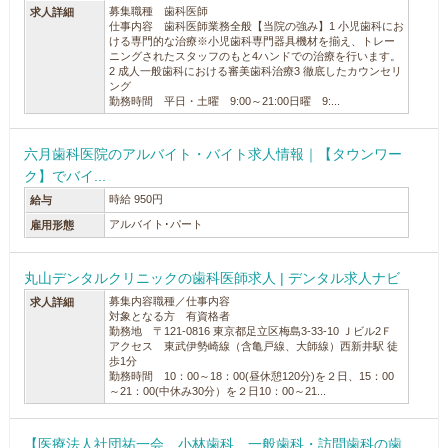
募集職種 歯科医師
求人詳細
仕事内容 歯科医師業務全般【当院の強み】1 小児歯科にお
ける専門的な治療※小児歯科専門器具機材を揃え、トレー
ニングされたスタッフのもと4ハンドでの治療を行います。
2 成人一般歯科における審美歯科治療3 徹底したカウンセリ
ング
勤務時間 平日・土曜 9:00～21:00日曜 9:...
六月歯科医院のアルバイト・バイト求人情報｜【タウンワー
ク】でバイ...
時給 950円
給与
アルバイト･パート
雇用形態
丸山デンタルクリニックの歯科医師求人 | デンタル求人ナビ
募集内容職種／仕事内容
求人詳細
対象となる方 有資格者
勤務地 〒121-0816 東京都足立区梅島3-33-10 Ｊビル2Ｆ
アクセス 東武伊勢崎線（含亀戸線、大師線）西新井駅 徒
歩1分
勤務時間 10：00～18：00(昼休憩120分)を２日、15：00
～21：00(中休み30分）を２日10：00～21...
【医療法人社団祐一会 小林歯科 一般歯科・訪問歯科の歯