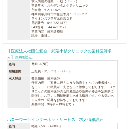
求人情報の種類 一般（パート）
事業所名 おかデンタルケアクリニック
所在地 〒211-0025
神奈川県川崎市中原区木月１‐３０‐２７
ライオンズプラザ元住吉２Ｆ
電話番号 044-422-3177
FAX番号 044-422-3177
事業内容 歯科診療所
職種 歯科...
【医療法人社団仁愛会 武蔵小杉クリニックの歯科医師求
人】東横線沿...
月給 26万円
給与
正社員・アルバイト･パート
雇用形態
募集職種 歯科医師
求人詳細
仕事内容 「家族に行うような治療をすべての患者様へ」
をモットーに職員が一丸となって診療しております。 4ク
リニックの歯科医師の合同勉強会や院内研修会を定期的に
開催し、お互いに切磋琢磨しあえる環境です。やる気のあ
る先生のご応募をお待ちしております！
勤務時間 9時半～19時まで（...
ハローワークインターネットサービス - 求人情報詳細
時給 2,500 ~ 4,000円
給与