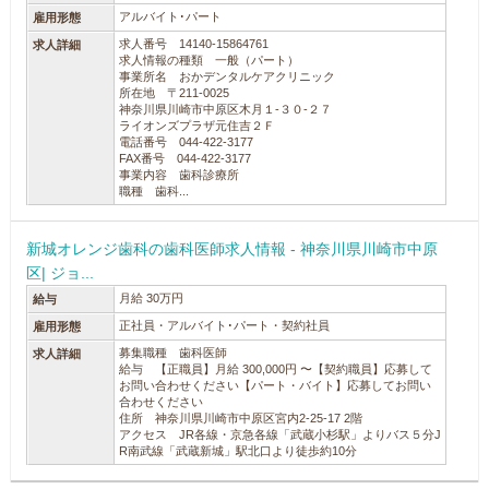
アルバイト･パート
雇用形態
求人番号 14140-15864761
求人詳細
求人情報の種類 一般（パート）
事業所名 おかデンタルケアクリニック
所在地 〒211-0025
神奈川県川崎市中原区木月１‐３０‐２７
ライオンズプラザ元住吉２Ｆ
電話番号 044-422-3177
FAX番号 044-422-3177
事業内容 歯科診療所
職種 歯科...
新城オレンジ歯科の歯科医師求人情報 - 神奈川県川崎市中原
区| ジョ...
月給 30万円
給与
正社員・アルバイト･パート・契約社員
雇用形態
募集職種 歯科医師
求人詳細
給与 【正職員】月給 300,000円 〜【契約職員】応募して
お問い合わせください【パート・バイト】応募してお問い
合わせください
住所 神奈川県川崎市中原区宮内2-25-17 2階
アクセス JR各線・京急各線「武蔵小杉駅」よりバス５分J
R南武線「武蔵新城」駅北口より徒歩約10分