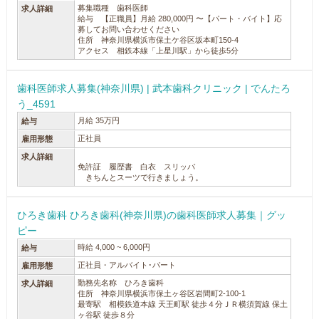
募集職種 歯科医師
求人詳細
給与 【正職員】月給 280,000円 〜【パート・バイト】応
募してお問い合わせください
住所 神奈川県横浜市保土ケ谷区坂本町150-4
アクセス 相鉄本線「上星川駅」から徒歩5分
歯科医師求人募集(神奈川県) | 武本歯科クリニック | でんたろ
う_4591
月給 35万円
給与
正社員
雇用形態
求人詳細
免許証 履歴書 白衣 スリッパ
きちんとスーツで行きましょう。
ひろき歯科 ひろき歯科(神奈川県)の歯科医師求人募集｜グッ
ピー
時給 4,000 ~ 6,000円
給与
正社員・アルバイト･パート
雇用形態
勤務先名称 ひろき歯科
求人詳細
住所 神奈川県横浜市保土ヶ谷区岩間町2-100-1
最寄駅 相模鉄道本線 天王町駅 徒歩４分ＪＲ横須賀線 保土
ヶ谷駅 徒歩８分