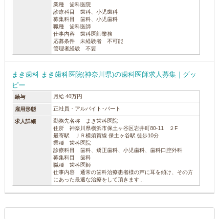
業種 歯科医院
診療科目 歯科、小児歯科
募集科目 歯科、小児歯科
職種 歯科医師
仕事内容 歯科医師業務
応募条件 未経験者 不可能
管理者経験 不要
まき歯科 まき歯科医院(神奈川県)の歯科医師求人募集｜グッ
ピー
月給 40万円
給与
正社員・アルバイト･パート
雇用形態
勤務先名称 まき歯科医院
求人詳細
住所 神奈川県横浜市保土ヶ谷区岩井町80-11 ２F
最寄駅 ＪＲ横須賀線 保土ヶ谷駅 徒歩10分
業種 歯科医院
診療科目 歯科、矯正歯科、小児歯科、歯科口腔外科
募集科目 歯科
職種 歯科医師
仕事内容 通常の歯科治療患者様の声に耳を傾け、その方
にあった最適な治療をして頂きます...