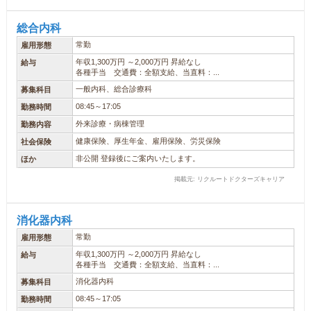
総合内科
常勤
雇用形態
年収1,300万円 ～2,000万円 昇給なし
給与
各種手当 交通費：全額支給、当直料：...
一般内科、総合診療科
募集科目
08:45～17:05
勤務時間
外来診療・病棟管理
勤務内容
健康保険、厚生年金、雇用保険、労災保険
社会保険
非公開 登録後にご案内いたします。
ほか
掲載元: リクルートドクターズキャリア
消化器内科
常勤
雇用形態
年収1,300万円 ～2,000万円 昇給なし
給与
各種手当 交通費：全額支給、当直料：...
消化器内科
募集科目
08:45～17:05
勤務時間