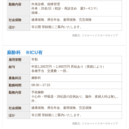
外来診療、病棟管理
勤務内容
外来：20名/日（初診・再診含め 週3～4コマ）
病棟...
健康保険、厚生年金、雇用保険、労災保険
社会保険
非公開 登録後にご案内いたします。
ほか
掲載元: リクルートドクターズキャリア
麻酔科 ※ICU有
常勤
雇用形態
年収1,200万円 ～1,900万円 昇給あり（実績により）
給与
各種手当 交通費：一部...
麻酔科
募集科目
08:30～17:15
勤務時間
手術麻酔
勤務内容
※心外・呼吸器・消化器の症例あり。脳外、産婦人科は無し。
外...
健康保険、厚生年金、雇用保険、労災保険
社会保険
非公開 登録後にご案内いたします。
ほか
掲載元: リクルートドクターズキャリア