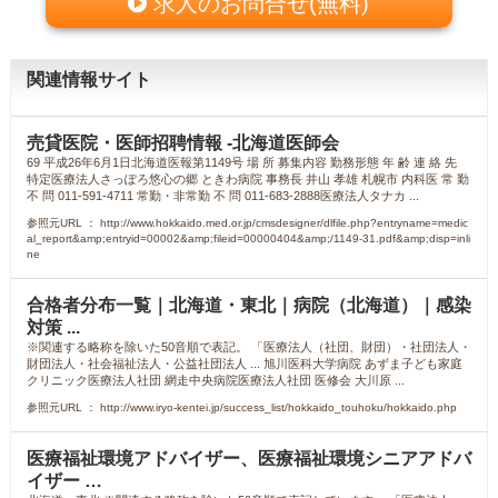
求人のお問合せ(無料)
関連情報サイト
売貸医院・医師招聘情報 -北海道医師会
69 平成26年6月1日北海道医報第1149号 場 所 募集内容 勤務形態 年 齢 連 絡 先
特定医療法人さっぽろ悠心の郷 ときわ病院 事務長 井山 孝雄 札幌市 内科医 常 勤
不 問 011-591-4711 常勤・非常勤 不 問 011-683-2888医療法人タナカ ...
参照元URL ： http://www.hokkaido.med.or.jp/cmsdesigner/dlfile.php?entryname=medic
al_report&amp;entryid=00002&amp;fileid=00000404&amp;/1149-31.pdf&amp;disp=inli
ne
合格者分布一覧｜北海道・東北｜病院（北海道）｜感染
対策 ...
※関連する略称を除いた50音順で表記。 「医療法人（社団、財団）・社団法人・
財団法人・社会福祉法人・公益社団法人 ... 旭川医科大学病院 あずま子ども家庭
クリニック医療法人社団 網走中央病院医療法人社団 医修会 大川原 ...
参照元URL ： http://www.iryo-kentei.jp/success_list/hokkaido_touhoku/hokkaido.php
医療福祉環境アドバイザー、医療福祉環境シニアアドバ
イザー …