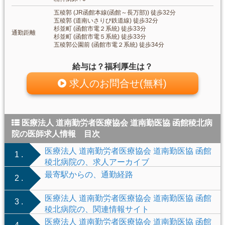
五稜郭 (JR函館本線(函館～長万部)) 徒歩32分
五稜郭 (道南いさりび鉄道線) 徒歩32分
杉並町 (函館市電２系統) 徒歩33分
通勤距離
杉並町 (函館市電５系統) 徒歩33分
五稜郭公園前 (函館市電２系統) 徒歩34分
給与は？福利厚生は？
求人のお問合せ(無料)
医療法人 道南勤労者医療協会 道南勤医協 函館稜北病
院の医師求人情報 目次
医療法人 道南勤労者医療協会 道南勤医協 函館
1 .
稜北病院の、求人アーカイブ
最寄駅からの、通勤経路
2 .
医療法人 道南勤労者医療協会 道南勤医協 函館
3 .
稜北病院の、関連情報サイト
医療法人 道南勤労者医療協会 道南勤医協 函館