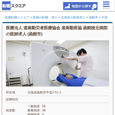
メニュー
医療転職スクエア
>
医師の転職・求人
>
北海道の医師求人
>
函館市
>
中道
医療法人 道南勤労者医療協会 道南勤医協 函館稜北病院
の医師求人 (函館市)
所在地
北海道函館市中道2-51-1
診療科目
一般病床 : 56
病床数
療養病床 : 48
精神病床 : 0