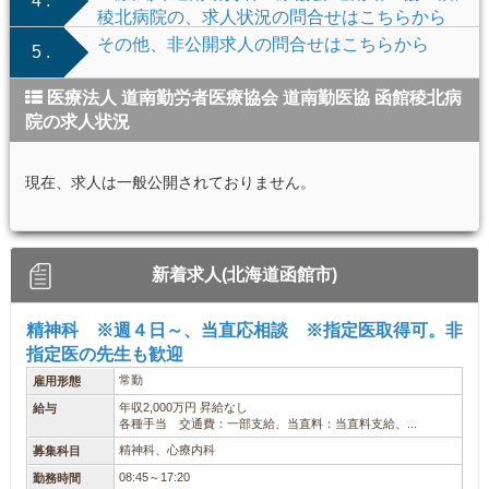
4 .
稜北病院の、求人状況の問合せはこちらから
その他、非公開求人の問合せはこちらから
5 .
医療法人 道南勤労者医療協会 道南勤医協 函館稜北病
院の求人状況
現在、求人は一般公開されておりません。
新着求人(北海道函館市)
精神科 ※週４日～、当直応相談 ※指定医取得可。非
指定医の先生も歓迎
常勤
雇用形態
年収2,000万円 昇給なし
給与
各種手当 交通費：一部支給、当直料：当直料支給、...
精神科、心療内科
募集科目
08:45～17:20
勤務時間