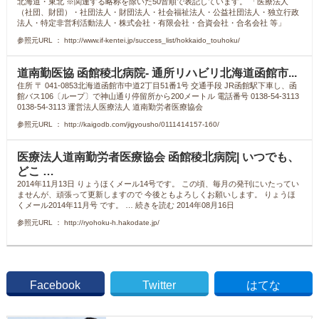
北海道・東北 ※関連する略称を除いた50音順で表記しています。 「医療法人
（社団、財団）・社団法人・財団法人・社会福祉法人・公益社団法人・独立行政
法人・特定非営利活動法人・株式会社・有限会社・合資会社・合名会社 等」
参照元URL ： http://www.if-kentei.jp/success_list/hokkaido_touhoku/
道南勤医協 函館稜北病院- 通所リハビリ北海道函館市...
住所 〒 041-0853北海道函館市中道2丁目51番1号 交通手段 JR函館駅下車し、函
館バス106〔ループ〕で神山通り停留所から200メートル 電話番号 0138-54-3113
0138-54-3113 運営法人医療法人 道南勤労者医療協会
参照元URL ： http://kaigodb.com/jigyousho/0111414157-160/
医療法人道南勤労者医療協会 函館稜北病院| いつでも、
どこ …
2014年11月13日 りょうほくメール14号です。 この頃、毎月の発刊にいたってい
ませんが、頑張って更新しますので 今後ともよろしくお願いします。 りょうほ
くメール2014年11月号 です。 … 続きを読む 2014年08月16日
参照元URL ： http://ryohoku-h.hakodate.jp/
Facebook
Twitter
はてな