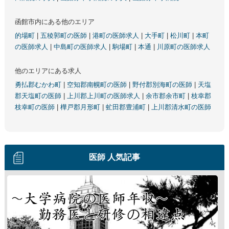
函館市内にある他のエリア
的場町
|
五稜郭町の医師
|
港町の医師求人
|
大手町
|
松川町
|
本町
の医師求人
|
中島町の医師求人
|
駒場町
|
本通
|
川原町の医師求人
他のエリアにある求人
勇払郡むかわ町
|
空知郡南幌町の医師
|
野付郡別海町の医師
|
天塩
郡天塩町の医師
|
上川郡上川町の医師求人
|
余市郡余市町
|
枝幸郡
枝幸町の医師
|
樺戸郡月形町
|
虻田郡豊浦町
|
上川郡清水町の医師
医師 人気記事