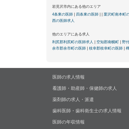
岩見沢市内にある他のエリア
4条東の医師
|
四条東の医師
|
|
栗沢町南本町
西の医師求人
他のエリアにある求人
利尻郡利尻町の医師求人
|
空知郡南幌町
|
野
余市郡余市町の医師
|
枝幸郡枝幸町の医師
|
医師の求人情報
看護師・助産師・保健師の求人
薬剤師の求人・派遣
歯科医師・歯科衛生士の求人情報
医師の年収情報