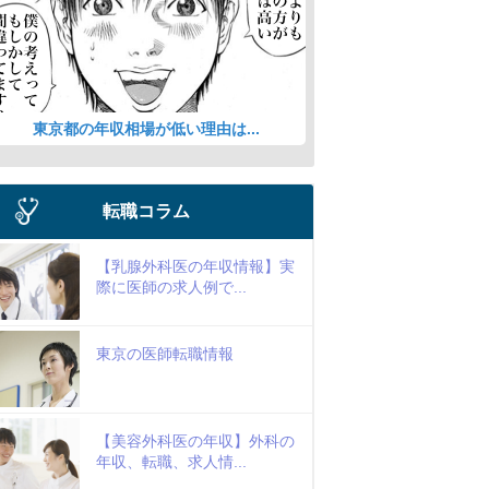
東京都の年収相場が低い理由は...
転職コラム
【乳腺外科医の年収情報】実
際に医師の求人例で...
東京の医師転職情報
【美容外科医の年収】外科の
年収、転職、求人情...