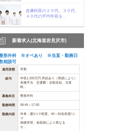
皮膚科医の２０代、３０代、
４０代の平均年収を...
新着求人(北海道岩見沢市)
整形外科 ※オペあり ※当直・勤務日
数相談可
常勤
雇用形態
年収1,300万円 昇給あり（実績により）
給与
各種手当 交通費：全額支給、当直
料...
整形外科
募集科目
08:45～17:00
勤務時間
外来：週3コマ程度、40～50名程度/コ
勤務内容
マ
病棟管理：各医師により異なる
オ...