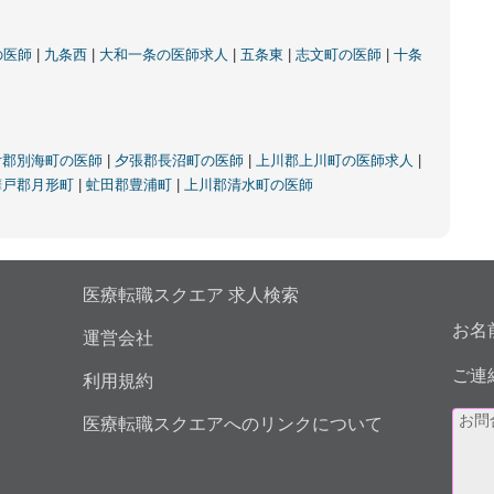
の医師
|
九条西
|
大和一条の医師求人
|
五条東
|
志文町の医師
|
十条
付郡別海町の医師
|
夕張郡長沼町の医師
|
上川郡上川町の医師求人
|
樺戸郡月形町
|
虻田郡豊浦町
|
上川郡清水町の医師
医療転職スクエア 求人検索
お名
運営会社
ご連
利用規約
医療転職スクエアへのリンクについて