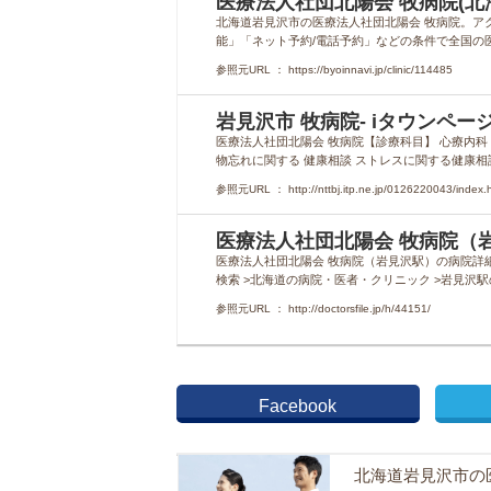
医療法人社団北陽会 牧病院(北
北海道岩見沢市の医療法人社団北陽会 牧病院。ア
能」「ネット予約/電話予約」などの条件で全国の
参照元URL ： https://byoinnavi.jp/clinic/114485
岩見沢市 牧病院- iタウンページ 
医療法人社団北陽会 牧病院【診療科目】 心療内科
物忘れに関する 健康相談 ストレスに関する健康相
参照元URL ： http://nttbj.itp.ne.jp/0126220043/index.h
医療法人社団北陽会 牧病院（岩
医療法人社団北陽会 牧病院（岩見沢駅）の病院詳細
検索 >北海道の病院・医者・クリニック >岩見沢
参照元URL ： http://doctorsfile.jp/h/44151/
Facebook
北海道岩見沢市の