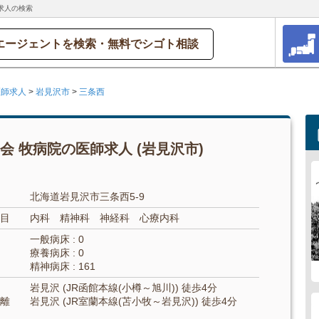
求人の検索
エージェントを検索・無料でシゴト相談
医師求人
>
岩見沢市
>
三条西
会 牧病院の医師求人 (岩見沢市)
北海道岩見沢市三条西5-9
目
内科 精神科 神経科 心療内科
一般病床 : 0
療養病床 : 0
精神病床 : 161
岩見沢 (JR函館本線(小樽～旭川)) 徒歩4分
離
岩見沢 (JR室蘭本線(苫小牧～岩見沢)) 徒歩4分