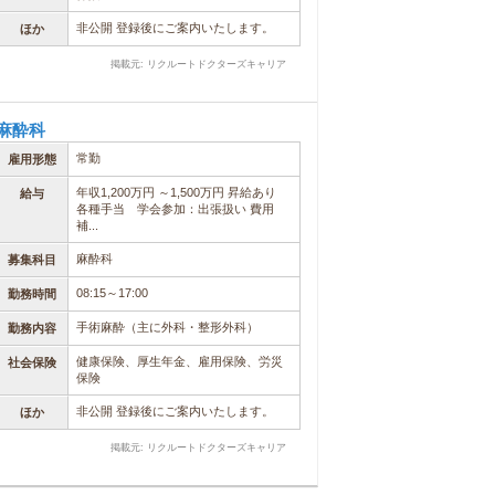
非公開 登録後にご案内いたします。
ほか
掲載元: リクルートドクターズキャリア
麻酔科
常勤
雇用形態
年収1,200万円 ～1,500万円 昇給あり
給与
各種手当 学会参加：出張扱い 費用
補...
麻酔科
募集科目
08:15～17:00
勤務時間
手術麻酔（主に外科・整形外科）
勤務内容
健康保険、厚生年金、雇用保険、労災
社会保険
保険
非公開 登録後にご案内いたします。
ほか
掲載元: リクルートドクターズキャリア