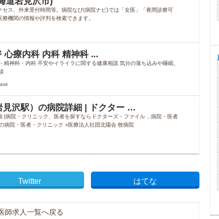
海道岩見沢市)
クセス、外来受付時間等。病院なび(病院ナビ)では「女医」「夜間診療可
医療機関の情報や評判を検索できます。
心療内科 内科 精神科 ...
・精神科・内科 不安やイライラに関する健康相談 気分の落ち込みや睡眠、
談
tml
見沢駅）の病院詳細 | ドクター …
 |病院・クリニック、医者を探すならドクターズ・ファイル ...病院・医者
駅の病院・医者・クリニック >医療法人社団北陽会 牧病院
Twitter
はてな
医師求人一覧へ戻る