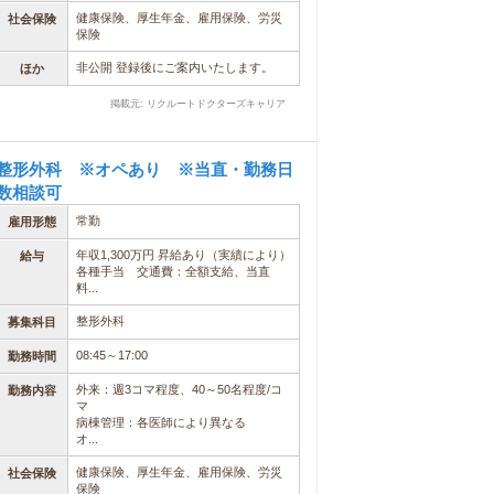
健康保険、厚生年金、雇用保険、労災
社会保険
保険
非公開 登録後にご案内いたします。
ほか
掲載元: リクルートドクターズキャリア
整形外科 ※オペあり ※当直・勤務日
数相談可
常勤
雇用形態
年収1,300万円 昇給あり（実績により）
給与
各種手当 交通費：全額支給、当直
料...
整形外科
募集科目
08:45～17:00
勤務時間
外来：週3コマ程度、40～50名程度/コ
勤務内容
マ
病棟管理：各医師により異なる
オ...
健康保険、厚生年金、雇用保険、労災
社会保険
保険