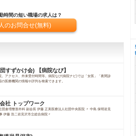
勤時間の短い職場の求人は？
人のお問合せ(無料)
社団すずかけ会) 【病院なび】
院。アクセス、外来受付時間等。病院なび(病院ナビ)では「女医」「夜間診
国の医療機関の情報や評判を検索できます。
発会社 トップワーク
社団倉増整形外科 副会長 伊藤 正美医療法人社団中央医院 〃 中島 保明岩見
事 伊藤 浩二岩見沢市立総合病院〃