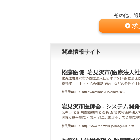
その他、通
求
関連情報サイト
松藤医院 -岩見沢市(医療法人
北海道岩見沢市の医療法人社団すずかけ会 松藤医
療可能」「ネット予約/電話予約」などの条件で全
参照元URL ： https://byoinnavi.jp/clinic/76829
岩見沢市医師会 - システム開
役職 氏名 所属医療機関名 会長 倉増 秀昭医療法人
沢市立総合病院〃 宮本 顕二北海道中央労災病院理
参照元URL ： http://www.top-work.jp/ima/ykuin.htm