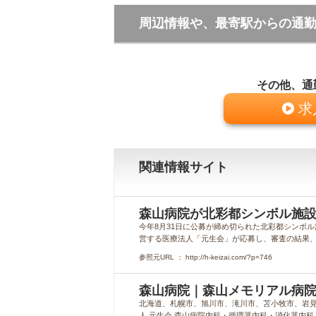
周辺情報や、最寄駅からの通
その他、通
求
関連情報サイト
森山病院が北彩都シンボル施設
今年8月31日に公募が締め切られた北彩都シンボ
営する医療法人「元生会」が応募し、審査の結果、同
参照元URL ： http://h-keizai.com/?p=746
森山病院｜森山メモリアル病院- 
北海道、札幌市、旭川市、滝川市、苫小牧市、岩見沢
人 元生会 森山病院内科・循環器内科・消化器内科