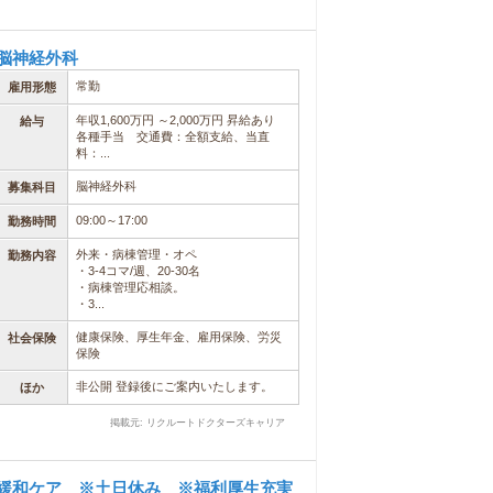
脳神経外科
常勤
雇用形態
年収1,600万円 ～2,000万円 昇給あり
給与
各種手当 交通費：全額支給、当直
料：...
脳神経外科
募集科目
09:00～17:00
勤務時間
外来・病棟管理・オペ
勤務内容
・3-4コマ/週、20-30名
・病棟管理応相談。
・3...
健康保険、厚生年金、雇用保険、労災
社会保険
保険
非公開 登録後にご案内いたします。
ほか
掲載元: リクルートドクターズキャリア
緩和ケア ※土日休み ※福利厚生充実