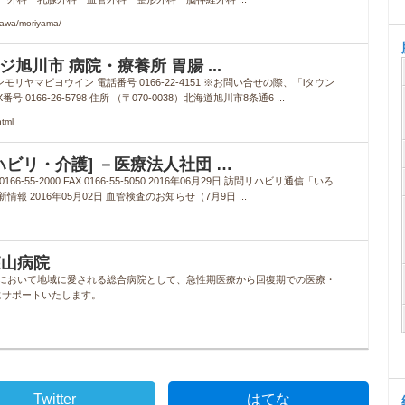
awa/moriyama/
旭川市 病院・療養所 胃腸 ...
ヤマビヨウイン 電話番号 0166-22-4151 ※お問い合せの際、「iタウン
66-26-5798 住所 （〒070-0038）北海道旭川市8条通6 ...
tml
ビリ・介護] －医療法人社団 …
6-55-2000 FAX 0166-55-5050 2016年06月29日 訪問リハビリ通信「いろ
 2016年05月02日 血管検査のお知らせ（7月9日 ...
森山病院
市において地域に愛される総合病院として、急性期医療から回復期での医療・
にサポートいたします。
Twitter
はてな