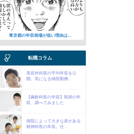
東京都の年収相場が低い理由は...
転職コラム
美容外科医の平均年収を公
開。気になる病院勤務...
【麻酔科医の年収】医師の年
収、調べてみました
病院によって大きな差がある
精神科医の年収。仕...