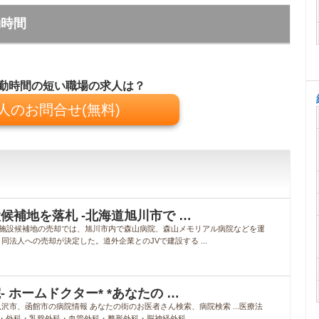
勤時間
勤時間の短い職場の求人は？
人のお問合せ(無料)
候補地を落札 -北海道旭川市で …
ル施設候補地の売却では、旭川市内で森山病院、森山メモリアル病院などを運
法人への売却が決定した。道外企業とのJVで建設する ...
ホームドクター* *あなたの …
市、函館市の病院情報 あなたの街のお医者さん検索、病院検索 ...医療法
・外科・乳腺外科・血管外科・整形外科・脳神経外科 ...