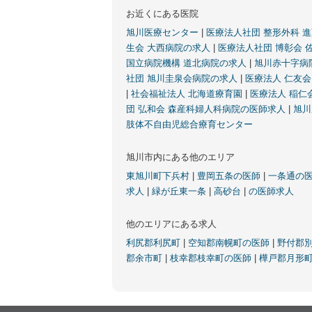
お近くにある医院
旭川医療センター
|
医療法人社団 整形外科 
生会 大西病院の求人
|
医療法人社団 博彰会 
国立病院機構 道北病院の求人
|
旭川赤十字病
社団 旭川圭泉会病院の求人
|
医療法人 仁友
|
社会福祉法人 北海道療育園
|
医療法人 稲仁
団 弘和会 森産科婦人科病院の医師求人
|
旭川
肢体不自由児総合療育センター
旭川市内にある他のエリア
東旭川町下兵村
|
豊岡五条の医師
|
一条通の
求人
|
緑が丘東一条
|
高砂台
|
の医師求人
他のエリアにある求人
利尻郡利尻町
|
空知郡南幌町の医師
|
野付郡
郡余市町
|
枝幸郡枝幸町の医師
|
樺戸郡月形