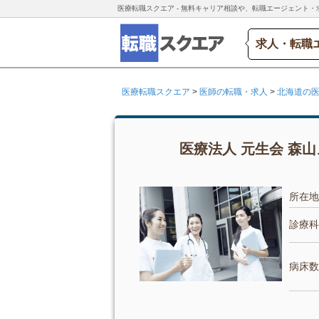
医療転職スクエア - 無料キャリア相談や、転職エージェント・
求人・転職
医療転職スクエア
>
医師の転職・求人
>
北海道の
医療法人 元生会 森山
所在地
診療科
病床数