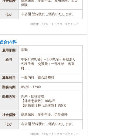
健康保険、厚生年金、雇用保険、労災
社会保険
保険
非公開 登録後にご案内いたします。
ほか
掲載元: リクルートドクターズキャリア
総合内科
常勤
雇用形態
年収1,200万円 ～1,600万円 昇給あり
給与
各種手当 交通費：一部支給、当直
料：...
一般内科、総合診療科
募集科目
08:30～17:00
勤務時間
外来・病棟管理
勤務内容
【外来患者数】16名/日
【病棟受け持ち患者数】約5名
健康保険、厚生年金、労災保険
社会保険
非公開 登録後にご案内いたします。
ほか
掲載元: リクルートドクターズキャリア