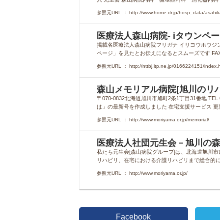
参照元URL ： http://www.home-dr.jp/hosp_data/asahik
医療法人森山病院- iタウンページ
掲載名医療法人森山病院フリガナ イリヨウホウジンモリ
ページ」を見たとお伝えになるとスムーズです FAX番号 01
参照元URL ： http://nttbj.itp.ne.jp/0166224151/index.h
森山メモリアル病院[旭川のリハ
〒070-0832北海道旭川市旭町2条1丁目31番地 TEL 016
は」の最新号を作成しました 在宅支援サービス 更新情報
参照元URL ： http://www.moriyama.or.jp/memorial/
医療法人社団元生会－旭川の
私たち元生会[森山病院グループ]は、北海道旭川
リハビリ、在宅における介護リハビリまで総合的
参照元URL ： http://www.moriyama.or.jp/
Facebook