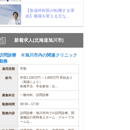
【形成外科医が転職する理
由】職場を変える主な...
新着求人(北海道旭川市)
訪問診療 ※旭川市内の関連クリニック
勤務
常勤
雇用形態
年収1,200万円 ～1,800万円 昇給あり
給与
（実績により）
各種手当 学会参加：出...
一般内科、訪問診療
募集科目
08:30～17:30
勤務時間
訪問診療：旭川市内での訪問診療。関
勤務内容
連施設の有料老人ホーム・グループホ
ームな...