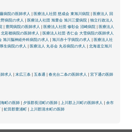
進藤病院の医師求人
|
医療法人社団 慈成会 東旭川病院
|
医療法人 回
佐野病院の求人
|
医療法人社団 旭豊会 旭川三愛病院
|
独立行政法人
院
|
豊岡病院の医師求人
|
医療法人社団 修彰会 沼崎病院
|
医療法人
会 北彩都病院の医師求人
|
医療法人社団 杏仁会 大雪病院の医師求人
会 旭川脳神経外科病院の求人
|
旭川赤十字病院の求人
|
医療法人社
厚生病院の求人
|
医療法人 丸谷会 丸谷病院の求人
|
北海道立旭川
医師求人
|
末広三条
|
五条通
|
春光台二条の医師求人
|
宮下通の医師
別海町の医師
|
夕張郡長沼町の医師
|
上川郡上川町の医師求人
|
余市
町
|
虻田郡豊浦町
|
上川郡清水町の医師