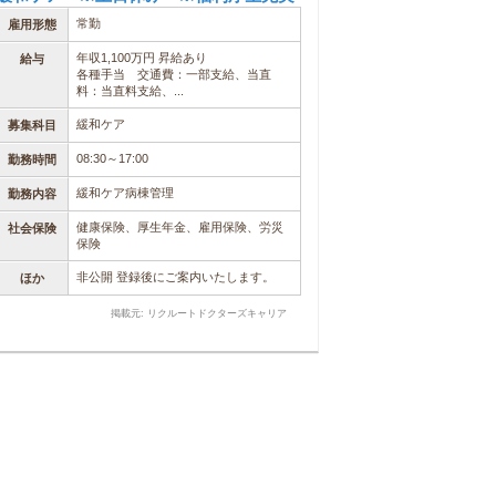
常勤
雇用形態
年収1,100万円 昇給あり
給与
各種手当 交通費：一部支給、当直
料：当直料支給、...
緩和ケア
募集科目
08:30～17:00
勤務時間
緩和ケア病棟管理
勤務内容
健康保険、厚生年金、雇用保険、労災
社会保険
保険
非公開 登録後にご案内いたします。
ほか
掲載元: リクルートドクターズキャリア