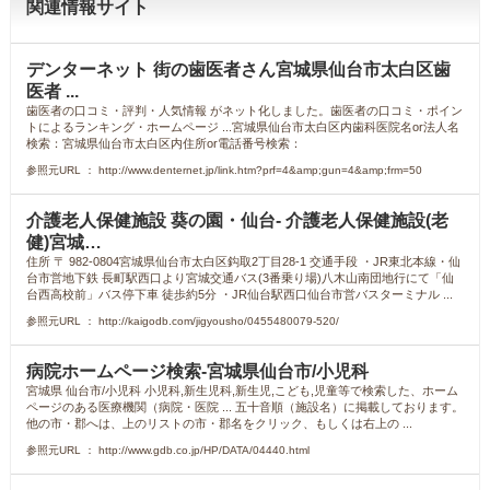
関連情報サイト
デンターネット 街の歯医者さん宮城県仙台市太白区歯
医者 ...
歯医者の口コミ・評判・人気情報 がネット化しました。歯医者の口コミ・ポイン
トによるランキング・ホームページ ...宮城県仙台市太白区内歯科医院名or法人名
検索：宮城県仙台市太白区内住所or電話番号検索：
参照元URL ： http://www.denternet.jp/link.htm?prf=4&amp;gun=4&amp;frm=50
介護老人保健施設 葵の園・仙台- 介護老人保健施設(老
健)宮城…
住所 〒 982-0804宮城県仙台市太白区鈎取2丁目28-1 交通手段 ・JR東北本線・仙
台市営地下鉄 長町駅西口より宮城交通バス(3番乗り場)八木山南団地行にて「仙
台西高校前」バス停下車 徒歩約5分 ・JR仙台駅西口仙台市営バスターミナル ...
参照元URL ： http://kaigodb.com/jigyousho/0455480079-520/
病院ホームページ検索-宮城県仙台市/小児科
宮城県 仙台市/小児科 小児科,新生児科,新生児,こども,児童等で検索した、ホーム
ページのある医療機関（病院・医院 ... 五十音順（施設名）に掲載しております。
他の市・郡へは、上のリストの市・郡名をクリック、もしくは右上の ...
参照元URL ： http://www.gdb.co.jp/HP/DATA/04440.html