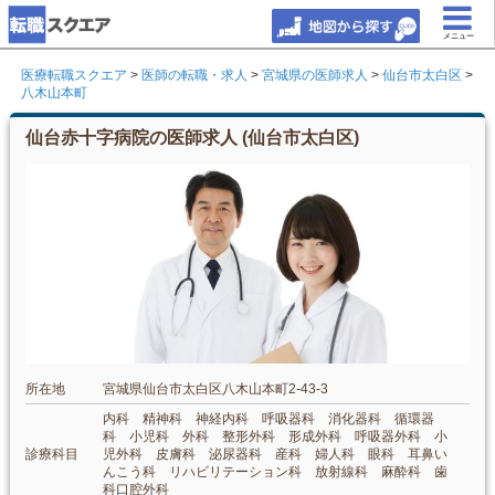
メニュー
医療転職スクエア
>
医師の転職・求人
>
宮城県の医師求人
>
仙台市太白区
>
八木山本町
仙台赤十字病院の医師求人 (仙台市太白区)
所在地
宮城県仙台市太白区八木山本町2-43-3
内科 精神科 神経内科 呼吸器科 消化器科 循環器
科 小児科 外科 整形外科 形成外科 呼吸器外科 小
診療科目
児外科 皮膚科 泌尿器科 産科 婦人科 眼科 耳鼻い
んこう科 リハビリテーション科 放射線科 麻酔科 歯
科口腔外科