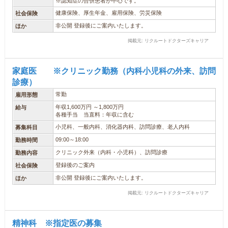
※認知症の合併患者が中心です。
健康保険、厚生年金、雇用保険、労災保険
社会保険
非公開 登録後にご案内いたします。
ほか
掲載元: リクルートドクターズキャリア
家庭医 ※クリニック勤務（内科小児科の外来、訪問
診療）
常勤
雇用形態
年収1,600万円 ～1,800万円
給与
各種手当 当直料：年収に含む
小児科、一般内科、消化器内科、訪問診療、老人内科
募集科目
09:00～18:00
勤務時間
クリニック外来（内科・小児科）、訪問診療
勤務内容
登録後のご案内
社会保険
非公開 登録後にご案内いたします。
ほか
掲載元: リクルートドクターズキャリア
精神科 ※指定医の募集