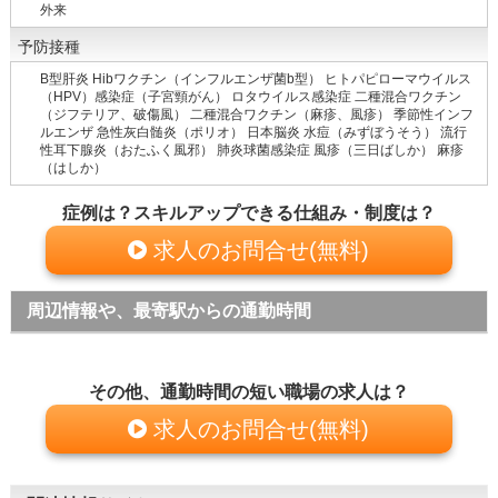
外来
予防接種
B型肝炎 Hibワクチン（インフルエンザ菌b型） ヒトパピローマウイルス
（HPV）感染症（子宮頸がん） ロタウイルス感染症 二種混合ワクチン
（ジフテリア、破傷風） 二種混合ワクチン（麻疹、風疹） 季節性インフ
ルエンザ 急性灰白髄炎（ポリオ） 日本脳炎 水痘（みずぼうそう） 流行
性耳下腺炎（おたふく風邪） 肺炎球菌感染症 風疹（三日ばしか） 麻疹
（はしか）
症例は？スキルアップできる仕組み・制度は？
求人のお問合せ(無料)
周辺情報や、最寄駅からの通勤時間
その他、通勤時間の短い職場の求人は？
求人のお問合せ(無料)