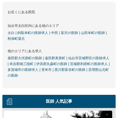
お近くにある医院
仙台市太白区内にある他のエリア
太白
|
鈎取本町の医師求人
|
中田
|
富沢の医師
|
山田本町の医師
|
秋保町湯元
他のエリアにある求人
柴田郡大河原町の医師
|
遠田郡美里町
|
仙台市宮城野区の医師求人
|
本吉郡南三陸町
|
伊具郡丸森町の医師
|
宮城郡利府町の医師求人
|
多賀城市の医師求人
|
登米市
|
黒川郡富谷町の医師
|
亘理郡山元町
の医師
医師 人気記事