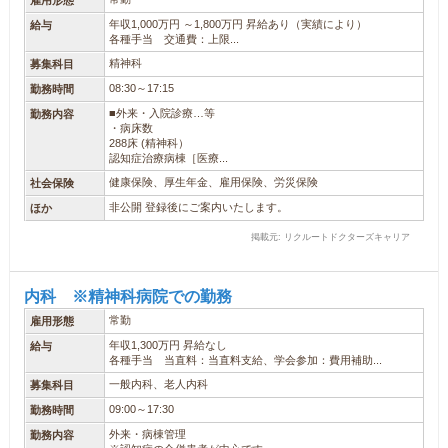
雇用形態
年収1,000万円 ～1,800万円 昇給あり（実績により）
給与
各種手当 交通費：上限...
精神科
募集科目
08:30～17:15
勤務時間
■外来・入院診療…等
勤務内容
・病床数
288床 (精神科）
認知症治療病棟［医療...
健康保険、厚生年金、雇用保険、労災保険
社会保険
非公開 登録後にご案内いたします。
ほか
掲載元: リクルートドクターズキャリア
内科 ※精神科病院での勤務
常勤
雇用形態
年収1,300万円 昇給なし
給与
各種手当 当直料：当直料支給、学会参加：費用補助...
一般内科、老人内科
募集科目
09:00～17:30
勤務時間
外来・病棟管理
勤務内容