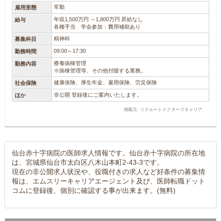
常勤
雇用形態
年収1,500万円 ～1,800万円 昇給なし
給与
各種手当 学会参加：費用補助あり
精神科
募集科目
09:00～17:30
勤務時間
療養病棟管理
勤務内容
※病棟管理等、その他付随する業務。
健康保険、厚生年金、雇用保険、労災保険
社会保険
非公開 登録後にご案内いたします。
ほか
掲載元: リクルートドクターズキャリア
仙台赤十字病院の医師求人情報です。仙台赤十字病院の所在地
は、宮城県仙台市太白区八木山本町2-43-3です。
現在の非公開求人状況や、役職付きの求人など好条件の募集情
報は、エムスリーキャリアエージェント及び、医師転職ドット
コムに登録後、個別に確認する事が出来ます。(無料)