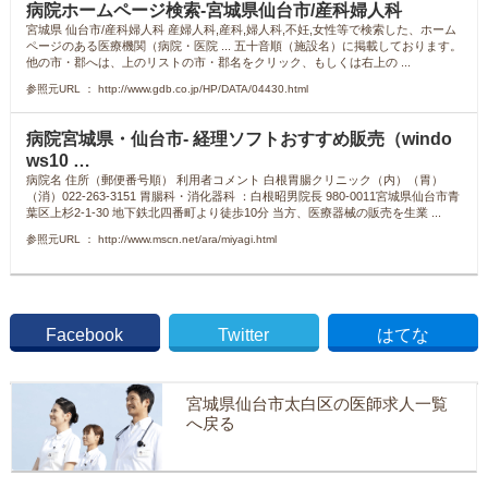
病院ホームページ検索-宮城県仙台市/産科婦人科
宮城県 仙台市/産科婦人科 産婦人科,産科,婦人科,不妊,女性等で検索した、ホーム
ページのある医療機関（病院・医院 ... 五十音順（施設名）に掲載しております。
他の市・郡へは、上のリストの市・郡名をクリック、もしくは右上の ...
参照元URL ： http://www.gdb.co.jp/HP/DATA/04430.html
病院宮城県・仙台市- 経理ソフトおすすめ販売（windo
ws10 …
病院名 住所（郵便番号順） 利用者コメント 白根胃腸クリニック（内）（胃）
（消）022-263-3151 胃腸科・消化器科 ：白根昭男院長 980-0011宮城県仙台市青
葉区上杉2-1-30 地下鉄北四番町より徒歩10分 当方、医療器械の販売を生業 ...
参照元URL ： http://www.mscn.net/ara/miyagi.html
Facebook
Twitter
はてな
宮城県仙台市太白区の医師求人一覧
へ戻る