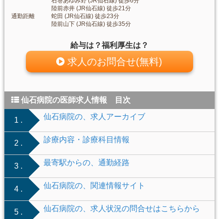
石巻あゆみ野 (JR仙石線) 徒歩6分
陸前赤井 (JR仙石線) 徒歩21分
通勤距離
蛇田 (JR仙石線) 徒歩23分
陸前山下 (JR仙石線) 徒歩35分
給与は？福利厚生は？
求人のお問合せ(無料)
仙石病院の医師求人情報 目次
仙石病院の、求人アーカイブ
1 .
診療内容・診療科目情報
2 .
最寄駅からの、通勤経路
3 .
仙石病院の、関連情報サイト
4 .
仙石病院の、求人状況の問合せはこちらから
5 .