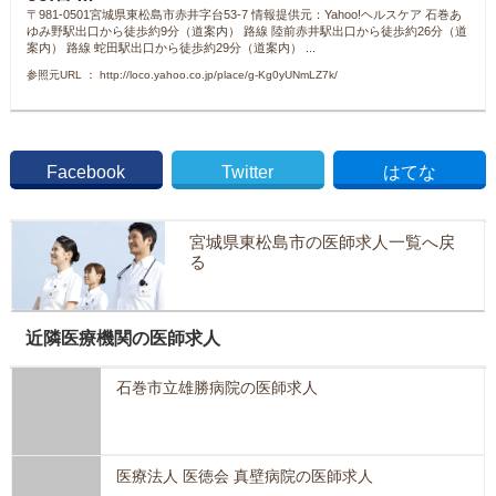
〒981-0501宮城県東松島市赤井字台53-7 情報提供元：Yahoo!ヘルスケア 石巻あ
ゆみ野駅出口から徒歩約9分（道案内） 路線 陸前赤井駅出口から徒歩約26分（道
案内） 路線 蛇田駅出口から徒歩約29分（道案内） ...
参照元URL ： http://loco.yahoo.co.jp/place/g-Kg0yUNmLZ7k/
Facebook
Twitter
はてな
宮城県東松島市の医師求人一覧へ戻
る
近隣医療機関の医師求人
石巻市立雄勝病院の医師求人
医療法人 医徳会 真壁病院の医師求人