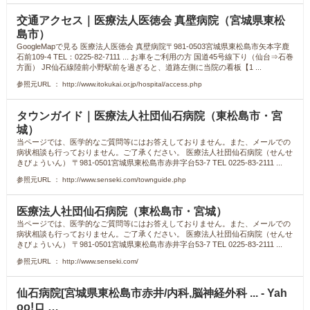
交通アクセス｜医療法人医徳会 真壁病院（宮城県東松
島市）
GoogleMapで見る 医療法人医徳会 真壁病院〒981-0503宮城県東松島市矢本字鹿
石前109-4 TEL：0225-82-7111 ... お車をご利用の方 国道45号線下り（仙台⇒石巻
方面） JR仙石線陸前小野駅前を過ぎると、道路左側に当院の看板【1 ...
参照元URL ： http://www.itokukai.or.jp/hospital/access.php
タウンガイド｜医療法人社団仙石病院（東松島市・宮
城）
当ページでは、医学的なご質問等にはお答えしておりません。また、メールでの
病状相談も行っておりません。ご了承ください。 医療法人社団仙石病院（せんせ
きびょういん） 〒981-0501宮城県東松島市赤井字台53-7 TEL 0225-83-2111 ...
参照元URL ： http://www.senseki.com/townguide.php
医療法人社団仙石病院（東松島市・宮城）
当ページでは、医学的なご質問等にはお答えしておりません。また、メールでの
病状相談も行っておりません。ご了承ください。 医療法人社団仙石病院（せんせ
きびょういん） 〒981-0501宮城県東松島市赤井字台53-7 TEL 0225-83-2111 ...
参照元URL ： http://www.senseki.com/
仙石病院[宮城県東松島市赤井/内科,脳神経外科 ... - Yah
oo!ロ …