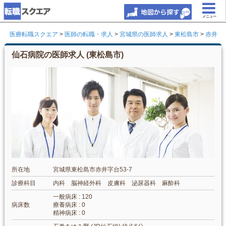
メニュー
医療転職スクエア
>
医師の転職・求人
>
宮城県の医師求人
>
東松島市
>
赤井
仙石病院の医師求人 (東松島市)
所在地
宮城県東松島市赤井字台53-7
診療科目
内科 脳神経外科 皮膚科 泌尿器科 麻酔科
一般病床 : 120
病床数
療養病床 : 0
精神病床 : 0