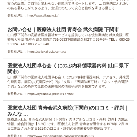
安心の設備。ご自宅と変わらない住環境でサポートします。 ... 自主的にふれあい
のある暮らしができるよう、生涯にわたって安心と信頼を寄せる優しく ...
参照元URL ： http://www.villaggio.jp/
お問い合せ｜医療法人社団 青寿会 武久病院-下関市
山口県下関市の高齢者医療福祉サービスを提供している慢性期病院 武久病院...医
療法人社団 青寿会 武久病院〒751-0833下関市武久町2丁目53番8号 TEL： 083-25
2-2124 FAX：083-252-5240
参照元URL ： https://seijukai-or.jp/contact
医療法人社団卓心会 くにのぶ内科循環器内科 (山口県下
関市)
山口県下関市の医療法人社団卓心会 くにのぶ内科循環器内科。アクセス、外来受
付時間等。病院なび(病院ナビ)では「女医」「夜間診療可能」「ネット予約/電話
予約」などの条件で全国の医療機関の情報や評判を検索できます。
参照元URL ： https://byoinnavi.jp/clinic/177909
医療法人社団 青寿会武久病院(下関市)の口コミ・評判｜
みんな …
医療法人社団 青寿会武久病院（下関市）のリアルな口コミ・評判【3件】の施設
情報。総合評価は【3.29】です。医療法人 社団 青寿会が運営する1978年12月19
日に開設された定員161名の口コミ・評判の介護療養型医療施設です。
参照元URL ： http://www.minnanokaigo.com/facility/HC35002/