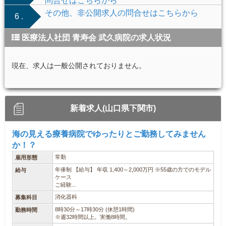
問合せはこちらから
その他、非公開求人の問合せはこちらから
6 .
医療法人社団 青寿会 武久病院の求人状況
現在、求人は一般公開されておりません。
新着求人(山口県下関市)
海の見える療養病院でゆったりとご勤務してみません
か！？
常勤
雇用形態
年俸制 【給与】 年収 1,400～2,000万円 ※55歳の方でのモデル
給与
ケース
ご経験...
消化器科
募集科目
8時30分～17時30分 (休憩1時間)
勤務時間
※週32時間以上。実働8時間。