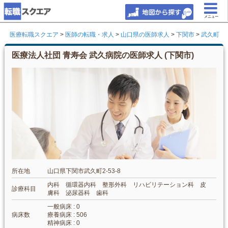
メニュー
医療転職スクエア
>
医師の転職・求人
>
山口県の医師求人
>
下関市
>
武久町
医療法人社団 青寿会 武久病院の医師求人 (下関市)
所在地
山口県下関市武久町2-53-8
内科 循環器内科 整形外科 リハビリテーション科 皮
診療科目
膚科 泌尿器科 歯科
一般病床 : 0
病床数
療養病床 : 506
精神病床 : 0