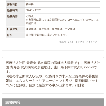
精神科
募集科目
08:40～17:20
勤務時間
応相談
勤務内容
※夜間帯に関しては常勤医師のオンコールはございません。基
本的に当...
健康保険、厚生年金、雇用保険、労災保険
社会保険
非公開 登録後にご案内いたします。
ほか
掲載元: リクルートドクターズキャリア
医療法人社団 青寿会 武久病院の医師求人情報です。医療法人社
団 青寿会 武久病院の所在地は、山口県下関市武久町2-53-8で
す。
現在の非公開求人状況や、役職付きの求人など好条件の募集情
報は、エムスリーキャリアエージェント及び、医師転職ドット
コムに登録後、個別に確認する事が出来ます。(無料)
診療内容