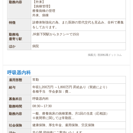
【外来】
勤務内容
【病棟管理】
療養病棟の管理
外来、病棟
診療体制強化の為、また医師の世代交代も見込み、全科で募集
特徴
をしております。
JR新下関駅からタクシーで15分
勤務地
最寄り駅
病院
ほか
掲載元: 医師転職ドットコム
呼吸器内科
常勤
雇用形態
年収1,200万円 ～1,800万円 昇給あり（実績により）
給与
各種手当 学会参加：費...
呼吸器内科
募集科目
08:30～17:30
勤務時間
一般、療養病床の病棟業務。月1回の当直（応相談）
勤務内容
※夜間帯に関しては常勤医...
健康保険、厚生年金、雇用保険、労災保険
社会保険
非公開 登録後にご案内いたします。
ほか