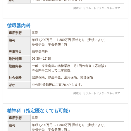
掲載元: リクルートドクターズキャリア
循環器内科
常勤
雇用形態
年収1,200万円 ～1,800万円 昇給あり（実績により）
給与
各種手当 学会参加：費...
循環器内科
募集科目
08:30～17:30
勤務時間
一般、療養病床の病棟業務。月1回の当直（応相談）
勤務内容
※夜間帯に関しては常勤医...
健康保険、厚生年金、雇用保険、労災保険
社会保険
非公開 登録後にご案内いたします。
ほか
掲載元: リクルートドクターズキャリア
精神科（指定医なくても可能）
常勤
雇用形態
年収1,200万円 ～1,800万円 昇給あり（実績により）
給与
各種手当 学会参加：費...