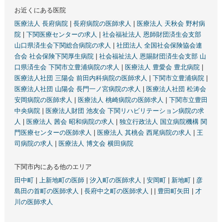
お近くにある医院
医療法人 長府病院
|
長府病院の医師求人
|
医療法人 天秋会 野村病
院
|
下関医療センターの求人
|
社会福祉法人 恩師財団済生会支部
山口県済生会下関総合病院の求人
|
社団法人 全国社会保険協会連
合会 社会保険下関厚生病院
|
社会福祉法人 恩賜財団済生会支部 山
口県済生会 下関市立豊浦病院の求人
|
医療法人 豊愛会 豊北病院
|
医療法人社団 三陽会 前田内科病院の医師求人
|
下関市立豊浦病院
|
医療法人社団 山陽会 長門一ノ宮病院の求人
|
医療法人社団 松涛会
安岡病院の医師求人
|
医療法人 桃崎病院の医師求人
|
下関市立豊田
中央病院
|
医療法人財団 池友会 下関リハビリテーション病院の求
人
|
医療法人 茜会 昭和病院の求人
|
独立行政法人 国立病院機構 関
門医療センターの医師求人
|
医療法人 其桃会 西尾病院の求人
|
王
司病院の求人
|
医療法人 博文会 横田病院
下関市内にある他のエリア
田中町
|
上新地町の医師
|
汐入町の医師求人
|
安岡町
|
新地町
|
彦
島田の首町の医師求人
|
長府中之町の医師求人
|
|
豊田町矢田
|
才
川の医師求人