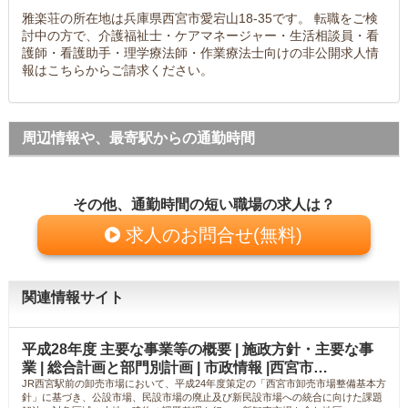
雅楽荘の所在地は兵庫県西宮市愛宕山18-35です。 転職をご検
討中の方で、介護福祉士・ケアマネージャー・生活相談員・看
護師・看護助手・理学療法師・作業療法士向けの非公開求人情
報はこちらからご請求ください。
周辺情報や、最寄駅からの通勤時間
その他、通勤時間の短い職場の求人は？
求人のお問合せ(無料)
関連情報サイト
平成28年度 主要な事業等の概要 | 施政方針・主要な事
業 | 総合計画と部門別計画 | 市政情報 |西宮市…
JR西宮駅前の卸売市場において、平成24年度策定の「西宮市卸売市場整備基本方
針」に基づき、公設市場、民設市場の廃止及び新民設市場への統合に向けた課題