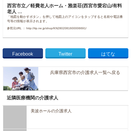
西宮市立／軽費老人ホーム・雅楽荘(西宮市愛宕山/有料
老人 …
「地図を動かすボタン」を押して地図上のアイコンをタップすると名前や電話番
号等の情報が表示されます。
参照元URL ： http://itp.ne.jp/shop/KN2802081600006691/
Facebook
Twitter
はてな
兵庫県西宮市の介護求人一覧へ戻る
近隣医療機関の介護求人
美波ホールの介護求人