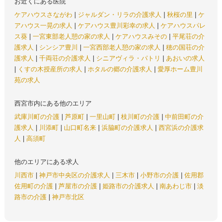
お近くにある医院
ケアハウスさながわ
|
ジャルダン・リラの介護求人
|
秋桜の里
|
ケ
アハウス一晃の求人
|
ケアハウス豊川彩幸の求人
|
ケアハウスパレ
ス葵
|
一宮東部老人憩の家の求人
|
ケアハウスみその
|
平尾荘の介
護求人
|
シンシア豊川
|
一宮西部老人憩の家の求人
|
穂の国荘の介
護求人
|
千両荘の介護求人
|
シニアヴィラ・パトリ
|
あおいの求人
|
くすの木授産所の求人
|
ホタルの郷の介護求人
|
愛厚ホーム豊川
苑の求人
西宮市内にある他のエリア
武庫川町の介護
|
芦原町
|
一里山町
|
枝川町の介護
|
中前田町の介
護求人
|
川添町
|
山口町名来
|
浜脇町の介護求人
|
西宮浜の介護求
人
|
高須町
他のエリアにある求人
川西市
|
神戸市中央区の介護求人
|
三木市
|
小野市の介護
|
佐用郡
佐用町の介護
|
芦屋市の介護
|
姫路市の介護求人
|
南あわじ市
|
淡
路市の介護
|
神戸市北区