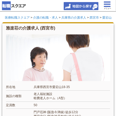
メニュー
医療転職スクエア
>
介護の転職・求人
>
兵庫県の介護求人
>
西宮市
>
愛宕山
雅楽荘の介護求人 (西宮市)
所在地
兵庫県西宮市愛宕山18-35
老人福祉施設
施設の種類
軽費老人ホーム（A型）
定員数
50
門戸厄神 (阪急今津線) 徒歩12分