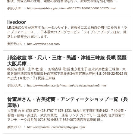
解決、対象区域の土地、建物の課題整理を行い、新卸売市場を含む地区 ...
参照元URL ： http://www.nishi.or.jp/contents/0003724100020000100525.html
livedoor
LINE株式会社が運営するポータルサイト。速報性に加え独自の切り口を誇る「ラ
イブドアニュース」、日本最大のブログサービス「ライブドアブログ」ほか、厳
選した情報をお届けします。
参照元URL ： http://www.livedoor.com/
邦楽教室 箏・尺八・三絃・民謡・津軽三味線 長唄 琵琶
大阪兵庫…
教授名 所属・主宰 教 室 ． お稽古場 電 話 生永登志子 生永邦楽教室 三味線・太
鼓兵庫県西宮市産所町阪神西宮駅下車徒歩3分西宮恵比寿神社北 0798-22-5012 藤
本忠光 (今北ケイ子) 民謡 三味線
参照元URL ： http://www.sinfonia.or.jp/~manfan/area/clas/teacher3.html
骨董屋さん・古美術商・アンティークショップ一覧（兵
庫県）
古美術 吉田 買取 079-428-3787 〒675-1231 加古川市平荘町養老162－7 和骨董・
着物・掛軸・茶道具・武具等買取 ... 店名 リンク カテゴリー 連絡先 住所西宮市
アンティーク銀月館 0798-70-9456 〒662-0872西宮市高座町15 ...
参照元URL ： http://www.antiku.com/ichiran/hyogo2.html