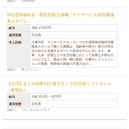
掲載元： TownWork
明石恵泉福祉会 西宮恵泉|介護職／デイサービス(特別養護
老人ホーム...
月給 17.8万円
給与
正社員
雇用形態
仕事内容 デイサービスセンターでの介護業務全般特別養
求人詳細
護老人ホームで働く介護職は、高齢者や障がい者の日常生
活の自立を支援するサービス提供を中心に行います。食
事・入浴・排泄などの生活全般にわたって必要な介助を行
うだけでなく、散歩や買い物の援助、行事やレクリエーシ
ョンの実施、利用者の家族の介護方法の...
掲載元： 求人アスコム
【公式】まどか武庫川[介護スタッフ/正社員/シフトタイム
（夜勤あり...
月給 20.4万 ~ 24万円
給与
正社員
雇用形態
掲載元： ベネッセスタイルケア