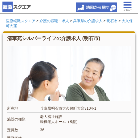
メニュー
医療転職スクエア
>
介護の転職・求人
>
兵庫県の介護求人
>
明石市
>
大久保
町大窪
清華苑シルバーライフの介護求人 (明石市)
所在地
兵庫県明石市大久保町大窪3104-1
老人福祉施設
施設の種類
軽費老人ホーム（B型）
定員数
36