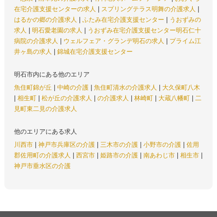
在宅介護支援センターの求人
|
スプリングテラス明舞の介護求人
|
はるかの郷の介護求人
|
ふたみ在宅介護支援センター
|
うおずみの
求人
|
明石愛老園の求人
|
うおずみ在宅介護支援センター明石仁十
病院の介護求人
|
ウェルフェア・グランデ明石の求人
|
プライム江
井ヶ島の求人
|
錦城在宅介護支援センター
明石市内にある他のエリア
魚住町錦が丘
|
中崎の介護
|
魚住町清水の介護求人
|
大久保町八木
|
相生町
|
松が丘の介護求人
|
の介護求人
|
林崎町
|
大蔵八幡町
|
二
見町東二見の介護求人
他のエリアにある求人
川西市
|
神戸市兵庫区の介護
|
三木市の介護
|
小野市の介護
|
佐用
郡佐用町の介護求人
|
西宮市
|
姫路市の介護
|
南あわじ市
|
相生市
|
神戸市垂水区の介護