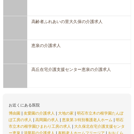
高齢者ふれあいの里大久保の介護求人
恵泉の介護求人
高丘在宅介護支援センター恵泉の介護求人
お近くにある医院
博由園
|
友愛園の介護求人
|
大地の家
|
明石市立木の根学園たんぽ
ぽ工房の求人
|
高岡園の求人
|
恵泉第３特別養護老人ホーム
|
明石
市立木の根学園ひまわり工房の求人
|
大久保北在宅介護支援センタ
ー恵泉
|
清華苑の介護求人
|
有料老人ホームフリージア
|
おおくら