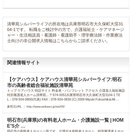
清華苑シルバーライフの所在地は兵庫県明石市大久保町大窪31
04-1です。 転職をご検討中の方で、介護福祉士・ケアマネージ
ャー・生活相談員・看護師・看護助手・理学療法師・作業療法
士向けの非公開求人情報はこちらからご請求ください。
関連情報サイト
【ケアハウス】ケアハウス清華苑シルバーライフ:明石
市の高齢者総合福祉施設清華苑
トップ ケアハウス 特設サイト 料金表・パンフレット アクセス 介護老人福祉施設
特別養護老人ホーム清華苑... 〒674-0051兵庫県明石市大久保町大窪3104-1 TE
L：078-934-0800(代表) FAX：078-934-0830 (C) 2009 Miyuki Fukushikai All ...
参照元URL ： http://www.seikaen.jp/sis/09/
明石市(兵庫県)の有料老人ホーム・介護施設一覧 | HOM
E'S介 …
明石市の有料老人ホーム一覧です。介護付き有料老人ホーム、特別養護老人ホー