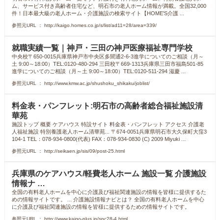
ム、サービス付き高齢者住宅など、明石市の老人ホーム情報が満載。全国32,000
件！日本最大級の老人ホーム・介護施設の検索サイト【HOME'S介護 ...
参照元URL ： http://kaigo.homes.co.jp/s/list/ad11=28/area=339/
就職実績一覧｜神戸・三田の神戸医療福祉専門学校
中央校〒650-0015兵庫県神戸市中央区多聞通2-6-3進学についてのご相談（月～
土 9:00～18:00）TEL:0120-480-294 三田校〒669-1313兵庫県三田市福島501-85
進学についてのご相談（月～土 9:00～18:00）TEL:0120-511-294 滋慶 ...
参照元URL ： http://www.kmw.ac.jp/shushoku_shikaku/joblist/
料金表・パンフレット:明石市の高齢者総合福祉施設清
華苑
施設トップ 概要 ケアハウス 特設サイト 料金表・パンフレット アクセス 介護老
人福祉施設 特別養護老人ホーム清華苑... 〒674-0051兵庫県明石市大久保町大窪3
104-1 TEL：078-934-0800(代表) FAX：078-934-0830 (C) 2009 Miyuki ...
参照元URL ： http://seikaen.jp/sis/09/post-25.html
兵庫県のケアハウス/軽費老人ホーム 施設一覧 介護施設
情報ナ …
全国の有料老人ホームを中心に介護及び福祉関連施設の情報を皆様に提供するた
めの情報サイトです。 ... 介護施設情報ナビとは？ 全国の有料老人ホームを中心
に介護及び福祉関連施設の情報を皆様に提供するための情報サイトです。
参照元URL ： http://www.kaigo-plus.jp/spc28-4.html