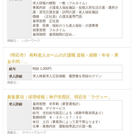
求人情報の種類 一般（フルタイム）
事業内容 介護老人福祉施設・短期入所生活介護・通所介
護・居宅介護支援・訪問介護・老人福祉施設
職種 （正社員）介護支援専門員
雇用形態 正社員
産業 医療，福祉のうち老人福祉・介護事業
就業形態 フルタイム
雇用期間 雇用期間の定め...
掲載元： ハローワーク
《明石市》 有料老人ホームの介護職 資格・経験・年令・男
女不問 - ...
時給 1,000円
給与
求人検索求人広告掲載 履歴書を登録ログイン
求人詳細
掲載元：
募集要項｜採用情報｜神戸市西区、明石市「ラヴィー」
雇用形態 非常勤（要普通免許）
求人詳細
勤務地 デイサービス
給与 当社給与規定による（経験年数加算あり）
勤務時間 ８：３０～１７：３０
休日 土日（事業所によって若干異なります）
仕事・業務内容 運動指導及び介護一般
掲載元： ラヴィーグループ