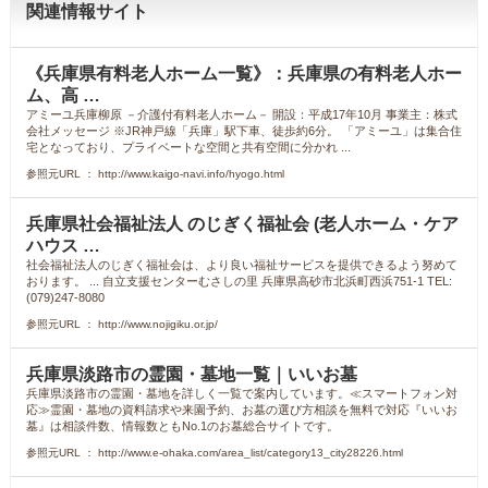
関連情報サイト
《兵庫県有料老人ホーム一覧》：兵庫県の有料老人ホー
ム、高 …
アミーユ兵庫柳原 －介護付有料老人ホーム－ 開設：平成17年10月 事業主：株式
会社メッセージ ※JR神戸線「兵庫」駅下車、徒歩約6分。 「アミーユ」は集合住
宅となっており、プライベートな空間と共有空間に分かれ ...
参照元URL ： http://www.kaigo-navi.info/hyogo.html
兵庫県社会福祉法人 のじぎく福祉会 (老人ホーム・ケア
ハウス …
社会福祉法人のじぎく福祉会は、より良い福祉サービスを提供できるよう努めて
おります。 ... 自立支援センターむさしの里 兵庫県高砂市北浜町西浜751-1 TEL:
(079)247-8080
参照元URL ： http://www.nojigiku.or.jp/
兵庫県淡路市の霊園・墓地一覧｜いいお墓
兵庫県淡路市の霊園・墓地を詳しく一覧で案内しています。≪スマートフォン対
応≫霊園・墓地の資料請求や来園予約、お墓の選び方相談を無料で対応『いいお
墓』は相談件数、情報数ともNo.1のお墓総合サイトです。
参照元URL ： http://www.e-ohaka.com/area_list/category13_city28226.html