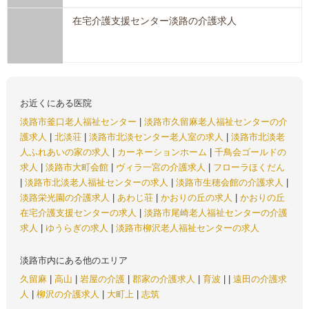
在宅介護支援センター淡路の介護求人
お近くにある医院
淡路市釜口老人福祉センター
|
淡路市久留麻老人福祉センターの介
護求人
|
北淡荘
|
淡路市北淡センター老人室の求人
|
淡路市北淡老
人ふれあいの家の求人
|
カーネーションホーム
|
千鳥会ゴールドの
求人
|
淡路市大町会館
|
ヴィラ一宮の介護求人
|
フローラほくだん
|
淡路市北淡老人福祉センターの求人
|
淡路市生穂会館の介護求人
|
淡路栄光園の介護求人
|
あわじ荘
|
かおりの丘の求人
|
かおりの丘
在宅介護支援センターの求人
|
淡路市尾崎老人福祉センターの介護
求人
|
ゆうらぎの求人
|
淡路市柳沢老人福祉センターの求人
淡路市内にある他のエリア
久留麻
|
高山
|
岩屋の介護
|
郡家の介護求人
|
育波
|
|
遠田の介護求
人
|
柳沢の介護求人
|
大町上
|
志筑