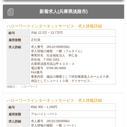
新着求人(兵庫県淡路市)
ハローワークインターネットサービス - 求人情報詳細
月給 12.3万 ~ 13.7万円
給与
正社員
雇用形態
求人番号 28110-05883361
求人詳細
求人情報の種類 一般（フルタイム）
事業所名 社会福祉法人 幸仁会
所在地 〒656-1551
兵庫県淡路市高山甲４３０－３
電話番号 0799-86-0668
FAX番号
事業内容 施設の概要として特別養護老人ホーム６０床、
併設としてショート１０床、デイサービス...
掲載元： ハローワーク
ハローワークインターネットサービス - 求人情報詳細
時給 900 ~ 1,100円
給与
アルバイト･パート
雇用形態
求人番号 28110-05599961
求人詳細
求人情報の種類 一般（パート）