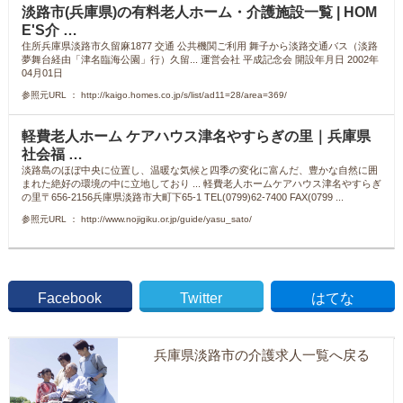
淡路市(兵庫県)の有料老人ホーム・介護施設一覧 | HOM
E'S介 …
住所兵庫県淡路市久留麻1877 交通 公共機関ご利用 舞子から淡路交通バス（淡路
夢舞台経由「津名臨海公園」行）久留... 運営会社 平成記念会 開設年月日 2002年
04月01日
参照元URL ： http://kaigo.homes.co.jp/s/list/ad11=28/area=369/
軽費老人ホーム ケアハウス津名やすらぎの里｜兵庫県
社会福 …
淡路島のほぼ中央に位置し、温暖な気候と四季の変化に富んだ、豊かな自然に囲
まれた絶好の環境の中に立地しており ... 軽費老人ホームケアハウス津名やすらぎ
の里〒656-2156兵庫県淡路市大町下65-1 TEL(0799)62-7400 FAX(0799 ...
参照元URL ： http://www.nojigiku.or.jp/guide/yasu_sato/
Facebook
Twitter
はてな
兵庫県淡路市の介護求人一覧へ戻る