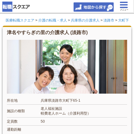
メニュー
医療転職スクエア
>
介護の転職・求人
>
兵庫県の介護求人
>
淡路市
>
大町下
津名やすらぎの里の介護求人 (淡路市)
所在地
兵庫県淡路市大町下65-1
老人福祉施設
施設の種類
軽費老人ホーム（介護利用型）
定員数
50
通勤距離