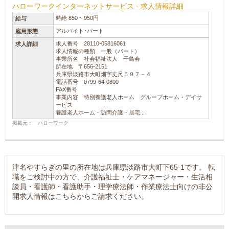
ハローワークインターネットサービス - 求人情報詳細
時給 850 ~ 950円
給与
アルバイト･パート
雇用形態
求人番号 28110-05816061
求人詳細
求人情報の種類 一般（パート）
事業所名 社会福祉法人 千鳥会
所在地 〒656-2151
兵庫県淡路市大町畑字丈尺５９７－４
電話番号 0799-64-0800
FAX番号
事業内容 特別養護老人ホーム グループホーム・デイサ
ービス
養護老人ホーム・訪問介護・居宅...
掲載元： ハローワーク
津名やすらぎの里の所在地は兵庫県淡路市大町下65-1です。 転
職をご検討中の方で、介護福祉士・ケアマネージャー・生活相
談員・看護師・看護助手・理学療法師・作業療法士向けの非公
開求人情報はこちらからご請求ください。