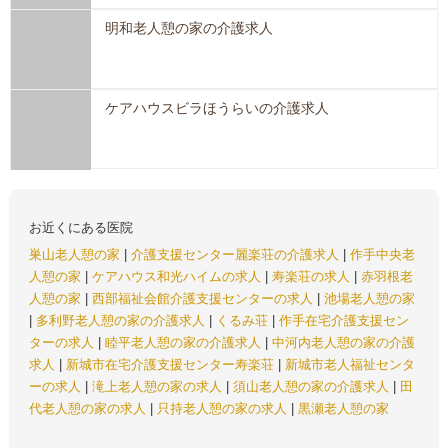
明和老人憩の家の介護求人
ケアハウスビラほうらいの介護求人
お近くにある医院
巣山老人憩の家
|
介護支援センター麗楽荘の介護求人
|
作手中央老
人憩の家
|
ケアハウス和光ハイムの求人
|
寿楽荘の求人
|
赤羽根老
人憩の家
|
西部福祉会館介護支援センターの求人
|
池場老人憩の家
|
多利野老人憩の家の介護求人
|
くるみ荘
|
作手在宅介護支援セン
ターの求人
|
睦平老人憩の家の介護求人
|
中河内老人憩の家の介護
求人
|
新城市在宅介護支援センター寿楽荘
|
新城市老人福祉センタ
ーの求人
|
滝上老人憩の家の求人
|
須山老人憩の家の介護求人
|
田
代老人憩の家の求人
|
只持老人憩の家の求人
|
黒瀬老人憩の家