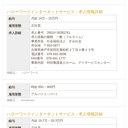
ハローワークインターネットサービス - 求人情報詳細
月給 14万 ~ 15万円
給与
正社員
雇用形態
求人番号 28010-36382761
求人詳細
求人情報の種類 一般（フルタイム）
事業所名 社会福祉法人 すみれ会
所在地 〒653-0877
兵庫県神戸市長田区鹿松町２丁目９番４３号
電話番号 078-691-8008
FAX番号 078-691-1777
事業内容 特別養護老人ホーム。デイサービスセンター。
...
掲載元： ハローワーク
時給 850 ~ 900円
給与
アルバイト･パート
雇用形態
掲載元： fromAnavi
ハローワークインターネットサービス - 求人情報詳細
月給 19.7万 ~ 20.3万円
給与
正社員