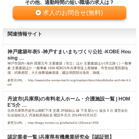
その他、通勤時間の短い職場の求人は？
求人のお問合せ(無料)
関連情報サイト
神戸建築年表5 -神戸すまいまちづくり公社 -KOBE Hou
sing …
神戸市国内･海外 西暦元号 主要建築（市立）ほか 主要建築ほか(市立除く) 一般事
象 主要建築ほか 一般事象 1946 昭和21年兵庫突堤上屋補修，市営自給電気製塩
場，武庫産院，大久保農場練成場，建設局西部出張所，御蔵 ...
参照元URL ： http://www.kobe-sumai-machi.or.jp/matisen/kenchikudb/kobe-arch-list-4.h
tml
丹波市(兵庫県)の有料老人ホーム・介護施設一覧 | HOM
E'S介 …
住所兵庫県丹波市山南町下滝 交通 JR福知山 線 下滝 駅から 徒歩 5 分 運営会社
社会福祉法人 丹波柏原福祉会 開設年月日 2014年03月31日
参照元URL ： http://kaigo.homes.co.jp/s/list/ad11=28/area=358/
認定業者一覧 |兵庫県有機農業研究会【認証部】