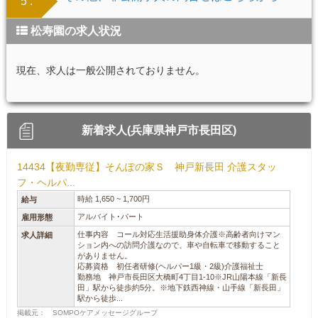
5 .
松寿園の求人状況
現在、求人は一般公開されておりません。
新着求人(兵庫県神戸市長田区)
14434【夜勤専従】そんぽの家Ｓ 神戸新長田 介護スタッ
フ・ヘルパ...
時給 1,650 ~ 1,700円
給与
アルバイト･パート
雇用形態
仕事内容 コール対応生活援助身体介護※高齢者向けマン
求人詳細
ション内への訪問介護なので、車や自転車で移動すること
がありません。
応募資格 初任者研修(ヘルパー1級・2級)介護福祉士
勤務地 神戸市長田区大橋町4丁目1-10※JR山陽本線「新長
田」駅から徒歩約5分。※地下鉄西神線・山手線「新長田」
駅から徒歩...
掲載元： SOMPOケアメッセージグループ