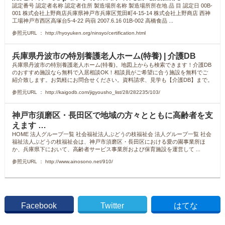
認定番号 認定者名称 認定者住所 製造場所名称 製造場所所在地 品 目 認定日 00B-
001 株式会社上野商店兵庫県神戸市兵庫区荒田町4-15-14 株式会社上野商店 西神
工場神戸市西区高塚台5-4-22 蒟蒻 2007.6.16 01B-002 高橋食品 ...
参照元URL ： http://hyoyuken.org/ninsyo/certification.html
兵庫県丹波市の特別養護老人ホーム(特養) | 介護DB
兵庫県丹波市の特別養護老人ホーム(特養)。地図上からも検索できます！介護DB
のおすすめ施設なら無料で入居相談OK！相談員がご希望に合う施設を無料でご
紹介致します。お気軽にお問合せください。資料請求、見学も【介護DB】まで。
参照元URL ： http://kaigodb.com/jigyousho_list/28/282235/103/
神戸市須磨区・長田区で地域の方々とともに高齢者を支
えます …
HOME 法人グループ一覧 社会福祉法人ぶどうの枝福祉会 法人グループ一覧 社会
福祉法人ぶどうの枝福祉会は、神戸市須磨区・長田区における愛の園事業所ほ
か、兵庫県下において、高齢者サービス事業所および保育施設を運営して ...
参照元URL ： http://www.ainosono.net/910/
Facebook
Twitter
はてな