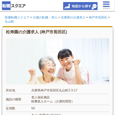
メニュー
医療転職スクエア
>
介護の転職・求人
>
兵庫県の介護求人
>
神戸市長田区
>
丸山町
松寿園の介護求人 (神戸市長田区)
所在地
兵庫県神戸市長田区丸山町2-3-17
老人福祉施設
施設の種類
軽費老人ホーム（介護利用型）
定員数
50