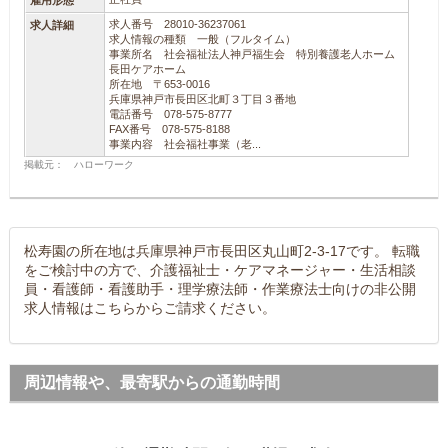
雇用形態
求人番号 28010-36237061
求人詳細
求人情報の種類 一般（フルタイム）
事業所名 社会福祉法人神戸福生会 特別養護老人ホーム
長田ケアホーム
所在地 〒653-0016
兵庫県神戸市長田区北町３丁目３番地
電話番号 078-575-8777
FAX番号 078-575-8188
事業内容 社会福社事業（老...
掲載元： ハローワーク
松寿園の所在地は兵庫県神戸市長田区丸山町2-3-17です。 転職
をご検討中の方で、介護福祉士・ケアマネージャー・生活相談
員・看護師・看護助手・理学療法師・作業療法士向けの非公開
求人情報はこちらからご請求ください。
周辺情報や、最寄駅からの通勤時間