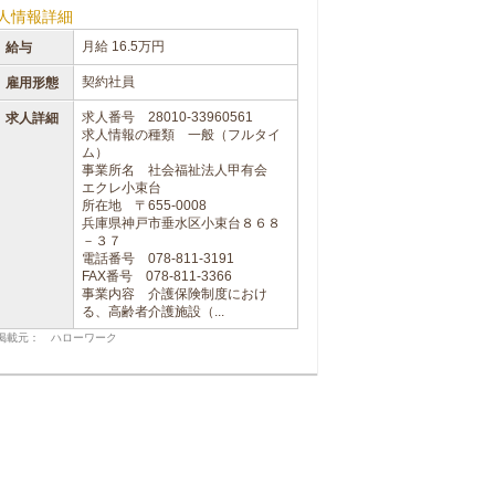
人情報詳細
月給 16.5万円
給与
契約社員
雇用形態
求人番号 28010-33960561
求人詳細
求人情報の種類 一般（フルタイ
ム）
事業所名 社会福祉法人甲有会
エクレ小束台
所在地 〒655-0008
兵庫県神戸市垂水区小束台８６８
－３７
電話番号 078-811-3191
FAX番号 078-811-3366
事業内容 介護保険制度におけ
る、高齢者介護施設（...
掲載元： ハローワーク