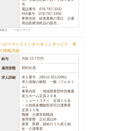
号
電話番号 078-787-3332
FAX番号 078-787-3350
事業内容 給食業務の受託 介護
用品医療消耗品の販売...
掲載元： ハローワーク
ハローワークインターネットサービス - 求
人情報詳細
月給 15.7万円
給与
契約社員
雇用形態
求人番号 28010-35120961
求人詳細
求人情報の種類 一般（フルタイ
ム）
事業内容 ・地域密着型特別養護
老人ホーム定員２９名
・ショートステイ 定員１０名
・小規模多機能型居宅介護事業
定員２５名
職種 介護常勤職員
雇用形態 正社員以外
産業 医療，福祉のうち老人福
祉・介護事業