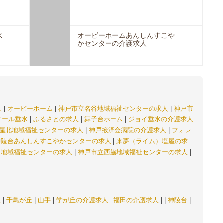
水
オービーホームあんしんすこや
かセンターの介護求人
人
|
オービーホーム
|
神戸市立名谷地域福祉センターの求人
|
神戸市
ィール垂水
|
ふるさとの求人
|
舞子台ホーム
|
ジョイ垂水の介護求人
屋北地域福祉センターの求人
|
神戸掖済会病院の介護求人
|
フォレ
神陵台あんしんすこやかセンターの求人
|
来夢（ライム）塩屋の求
台地域福祉センターの求人
|
神戸市立西脇地域福祉センターの求人
|
人
|
千鳥が丘
|
山手
|
学が丘の介護求人
|
福田の介護求人
|
|
神陵台
|