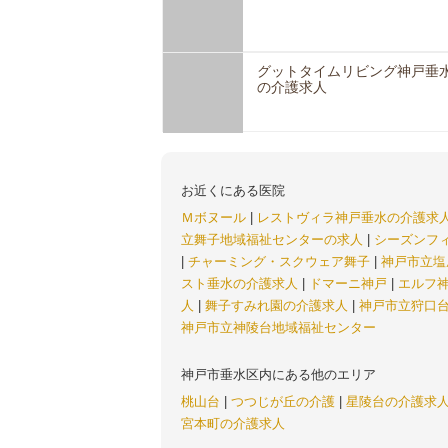
グットタイムリビング神戸垂
の介護求人
お近くにある医院
Ｍボヌール
|
レストヴィラ神戸垂水の介護求
立舞子地域福祉センターの求人
|
シーズンフ
|
チャーミング・スクウェア舞子
|
神戸市立塩
スト垂水の介護求人
|
ドマーニ神戸
|
エルフ
人
|
舞子すみれ園の介護求人
|
神戸市立狩口
神戸市立神陵台地域福祉センター
神戸市垂水区内にある他のエリア
桃山台
|
つつじが丘の介護
|
星陵台の介護求
宮本町の介護求人