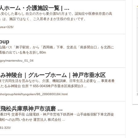
人ホーム・介護施設一覧 | …
も安心した暮らし 自立の方から要介護5の方まで。認知症や医療依存度の高
グ」は、施設ではなく、ご入居者さまが主役の住まいです。
area=326/
oup
2-2 山陽バス「舞子駅前」から「西岡橋」下車、交差点「南多聞台口」を北西に
看板の出ている角を左折し80m
egoy/mantendou_01_04
るみ神陵台｜グループホーム｜神戸市垂水区
で共同生活を営みながら、介護、機能訓練、日常生活上必要な ... 事業者番
たるみ神陵台 住所 〒655-0043神戸市垂水区南多聞台3 ...
ho/group/kinki/hyogoken/96_2890800184.html
飛松兵庫県神戸市須磨 …
丁目5番23号 交通手段 山陽電鉄・神戸市営地下鉄西神・山手線板宿駅下車北西徒
へのお問い合わせ 運営法人 株式会社 ...
61-320/