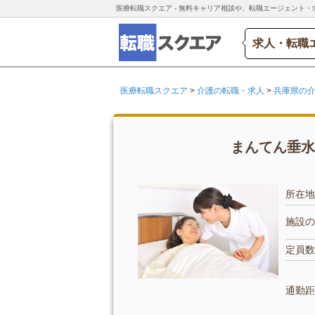
医療転職スクエア - 無料キャリア相談や、転職エージェント・
求人・転職
医療転職スクエア
>
介護の転職・求人
>
兵庫県の
まんてん垂水
所在地
施設の
定員数
通勤距