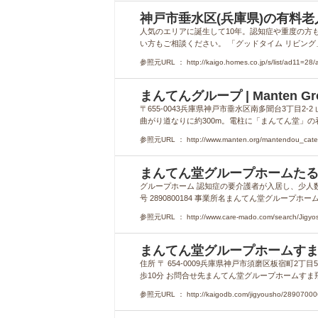
神戸市垂水区(兵庫県)の有料老
人気のエリアに誕生して10年。認知症や重度の方
い方もご相談ください。 「グッドタイム リビン
参照元URL ： http://kaigo.homes.co.jp/s/list/ad11=28/
まんてんグループ | Manten Gr
〒655-0043兵庫県神戸市垂水区南多聞台3丁目
曲がり道なりに約300m。電柱に「まんてん堂」の
参照元URL ： http://www.manten.org/mantendou_cat
まんてん堂グループホームた
グループホーム 認知症の要介護者が入居し、少人数
号 2890800184 事業所名まんてん堂グループホーム
参照元URL ： http://www.care-mado.com/search/Jigyos
まんてん堂グループホームすま
住所 〒 654-0009兵庫県神戸市須磨区板宿町2
歩10分 お問合せ先まんてん堂グループホームすま飛松
参照元URL ： http://kaigodb.com/jigyousho/28907000