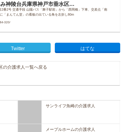
るみ神陵台兵庫県神戸市垂水区…
3丁目2番2号 交通手段 山陽バス「舞子駅前」から「西岡橋」下車、交差点「南
柱に「まんてん堂」の看板の出ている角を左折し80m
84-320/
Twitter
はてな
区の介護求人一覧へ戻る
サンライフ魚崎の介護求人
メープルホームの介護求人