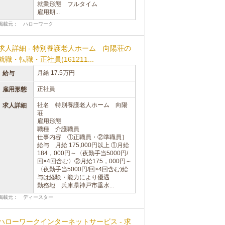
就業形態 フルタイム
雇用期...
掲載元： ハローワーク
求人詳細 - 特別養護老人ホーム 向陽荘の
就職・転職・正社員(161211...
月給 17.5万円
給与
正社員
雇用形態
社名 特別養護老人ホーム 向陽
求人詳細
荘
雇用形態
職種 介護職員
仕事内容 ①正職員・②準職員］
給与 月給 175,000円以上 ①月給
184，000円～〈夜勤手当5000円/
回×4回含む〉②月給175，000円～
〈夜勤手当5000円/回×4回含む)給
与は経験・能力により優遇
勤務地 兵庫県神戸市垂水...
掲載元： ディースター
ハローワークインターネットサービス - 求