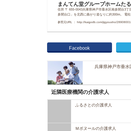
まんてん堂グループホームた
住所 〒 655-0043兵庫県神戸市垂水区南多聞台
多聞台口」を北西に曲がり道なりに約300m。 電
参照元URL ： http://kaigodb.com/jigyousho/28908001
Facebook
兵庫県神戸市垂水
近隣医療機関の介護求人
ふるさとの介護求人
Ｍボヌールの介護求人