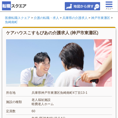
メニュー
医療転職スクエア
>
介護の転職・求人
>
兵庫県の介護求人
>
神戸市東灘区
>
魚崎南町
ケアハウスこすもぴあの介護求人 (神戸市東灘区)
所在地
兵庫県神戸市東灘区魚崎南町4丁目13-1
老人福祉施設
施設の種類
軽費老人ホーム
定員数
60