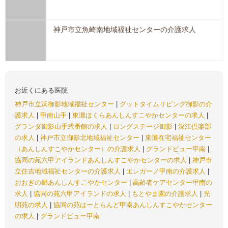
神戸市立魚崎南地域福祉センターの介護求人
お近くにある医院
神戸市立浜御影地域福祉センター
|
グットタイムリビング御影の介
護求人
|
甲南山手
|
東灘ほくらあんしんすこやかセンターの求人
|
グランダ御影山手弐番館の求人
|
ロングステージ御影
|
深江倶楽部
の求人
|
神戸市立御影北地域福祉センター
|
東灘在宅福祉センター
（あんしんすこやかセンター）の介護求人
|
グランドビュー甲南
|
協同の苑六甲アイランドあんしんすこやかセンターの求人
|
神戸市
立住吉地域福祉センターの介護求人
|
エレガーノ甲南の介護求人
|
おおぎの郷あんしんすこやかセンター
|
高齢者ケアセンター甲南の
求人
|
協同の苑六甲アイランドの求人
|
もとやま園の介護求人
|
光
明苑の求人
|
協同の苑はーとらんど甲南あんしんすこやかセンター
の求人
|
グランドビュー甲南