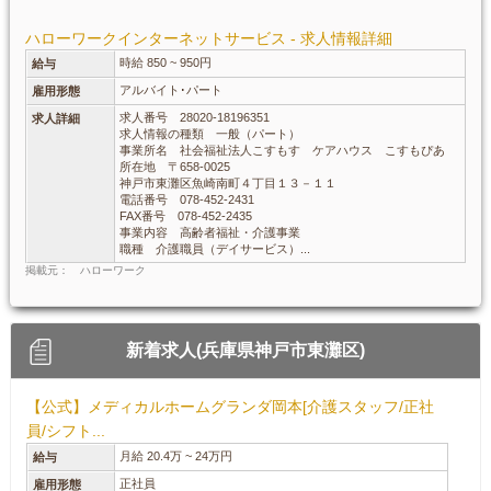
ハローワークインターネットサービス - 求人情報詳細
時給 850 ~ 950円
給与
アルバイト･パート
雇用形態
求人番号 28020-18196351
求人詳細
求人情報の種類 一般（パート）
事業所名 社会福祉法人こすもす ケアハウス こすもぴあ
所在地 〒658-0025
神戸市東灘区魚崎南町４丁目１３－１１
電話番号 078-452-2431
FAX番号 078-452-2435
事業内容 高齢者福祉・介護事業
職種 介護職員（デイサービス）...
掲載元： ハローワーク
新着求人(兵庫県神戸市東灘区)
【公式】メディカルホームグランダ岡本[介護スタッフ/正社
員/シフト...
月給 20.4万 ~ 24万円
給与
正社員
雇用形態