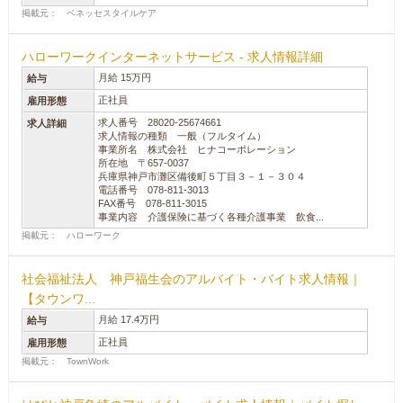
掲載元： ベネッセスタイルケア
ハローワークインターネットサービス - 求人情報詳細
月給 15万円
給与
正社員
雇用形態
求人番号 28020-25674661
求人詳細
求人情報の種類 一般（フルタイム）
事業所名 株式会社 ヒナコーポレーション
所在地 〒657-0037
兵庫県神戸市灘区備後町５丁目３－１－３０４
電話番号 078-811-3013
FAX番号 078-811-3015
事業内容 介護保険に基づく各種介護事業 飲食...
掲載元： ハローワーク
社会福祉法人 神戸福生会のアルバイト・バイト求人情報｜
【タウンワ...
月給 17.4万円
給与
正社員
雇用形態
掲載元： TownWork