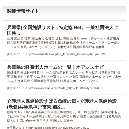
関連情報サイト
兵庫県| 全国施設リスト | 特定協 Net。一般社団法人 全
国特 …
会員 施設名 住所 電話番号 会社名 会社 情報 会員 Charm （チャーム）西宮用海
町兵庫県西宮市用海町2番3号 0798-38-1819 株式会社チャーム・ケア・コーポレ
ーション 会員 Charm （チャーム）須磨海浜公園兵庫県神戸市須磨区 ...
参照元URL ： http://www.tokuteikyo.jp/list_facility/list_facilities.php?pref=28
兵庫県の軽費老人ホームの一覧｜オアシスナビ
施設種類 介護付有料老人ホーム 住宅型有料老人ホーム サービス付高齢者向け住
宅 高齢者向け住宅 シニア向け分譲マンション 特別養護老人ホーム グループホー
ム 老人保健施設 介護療養型医療施設 軽費老人ホームケアハウス
参照元URL ： http://www.oasisnavi.com/categ=0/pref=28/list/type=14/
介護老人保健施設すばる魚崎の郷 - 介護老人保健施設
(老健)兵庫県神戸市東灘区…
住所 〒 658-0026兵庫県神戸市東灘区魚崎西町2丁目3-19 交通手段 阪神電車もし
くは六甲ライナー魚崎駅より徒歩5分 お問合せ先 介護老人保健施設すばる魚崎の
郷へのお問い合わせ 運営法人 医療法人 康雄会
参照元URL ： http://kaigodb.com/jigyousho/2850180049-520/