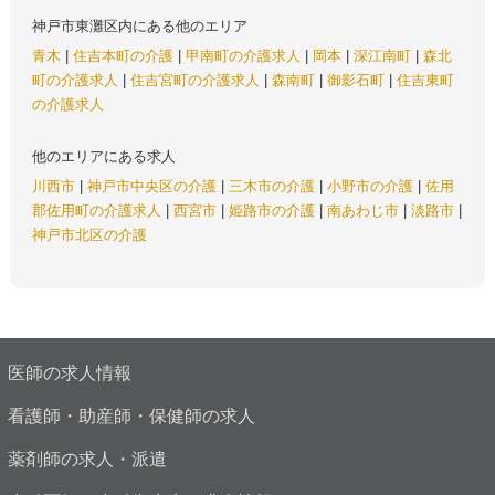
神戸市東灘区内にある他のエリア
青木
|
住吉本町の介護
|
甲南町の介護求人
|
岡本
|
深江南町
|
森北
町の介護求人
|
住吉宮町の介護求人
|
森南町
|
御影石町
|
住吉東町
の介護求人
他のエリアにある求人
川西市
|
神戸市中央区の介護
|
三木市の介護
|
小野市の介護
|
佐用
郡佐用町の介護求人
|
西宮市
|
姫路市の介護
|
南あわじ市
|
淡路市
|
神戸市北区の介護
医師の求人情報
看護師・助産師・保健師の求人
薬剤師の求人・派遣