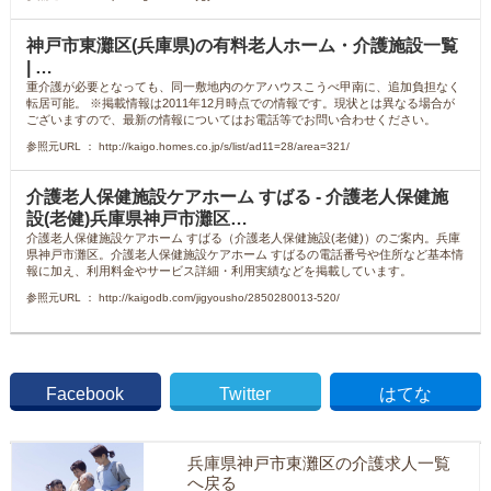
神戸市東灘区(兵庫県)の有料老人ホーム・介護施設一覧
| …
重介護が必要となっても、同一敷地内のケアハウスこうべ甲南に、追加負担なく
転居可能。 ※掲載情報は2011年12月時点での情報です。現状とは異なる場合が
ございますので、最新の情報についてはお電話等でお問い合わせください。
参照元URL ： http://kaigo.homes.co.jp/s/list/ad11=28/area=321/
介護老人保健施設ケアホーム すばる - 介護老人保健施
設(老健)兵庫県神戸市灘区…
介護老人保健施設ケアホーム すばる（介護老人保健施設(老健)）のご案内。兵庫
県神戸市灘区。介護老人保健施設ケアホーム すばるの電話番号や住所など基本情
報に加え、利用料金やサービス詳細・利用実績などを掲載しています。
参照元URL ： http://kaigodb.com/jigyousho/2850280013-520/
Facebook
Twitter
はてな
兵庫県神戸市東灘区の介護求人一覧
へ戻る