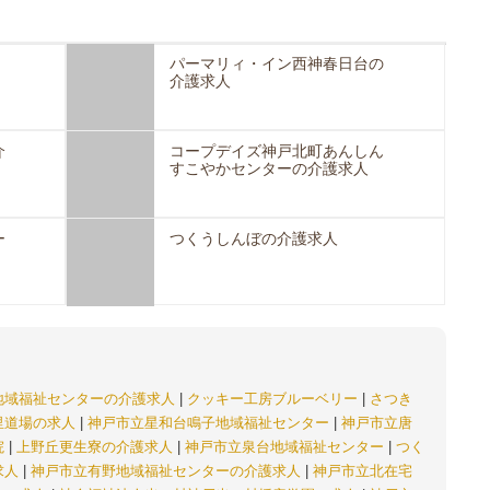
パーマリィ・イン西神春日台の
介護求人
介
コープデイズ神戸北町あんしん
すこやかセンターの介護求人
ー
つくうしんぼの介護求人
地域福祉センターの介護求人
|
クッキー工房ブルーベリー
|
さつき
里道場の求人
|
神戸市立星和台鳴子地域福祉センター
|
神戸市立唐
院
|
上野丘更生寮の介護求人
|
神戸市立泉台地域福祉センター
|
つく
求人
|
神戸市立有野地域福祉センターの介護求人
|
神戸市立北在宅