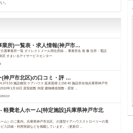
さい。
事業所)一覧表・求人情報(神戸市…
事業所一覧 ダイレクトメール用住所録 ... 事業所名 画 像 住所・電話
央区 すまいるデイサービスセンター
l
(神戸市北区)の口コミ・評 …
73.53 施設種別 ケアハウス 延床面積 2,158.40 施設所在地兵庫県神戸市
10年1月16日 居室総数 36室 建物構造階数 ‐ 居室 ...
D28022/
 軽費老人ホーム[特定施設]兵庫県神戸市北
ホーム）のご案内。兵庫県神戸市北区。介護型ケアハウスストロベリーの電
ス詳細・利用実績などを掲載しています。（更新日 ...