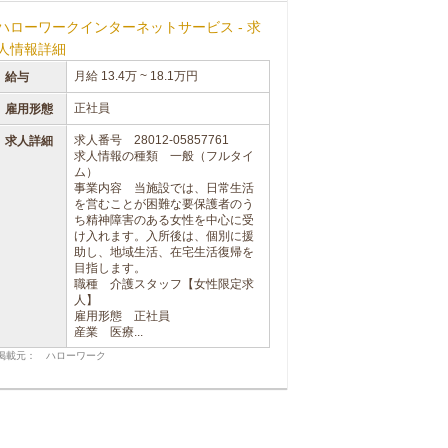
ハローワークインターネットサービス - 求
人情報詳細
月給 13.4万 ~ 18.1万円
給与
正社員
雇用形態
求人番号 28012-05857761
求人詳細
求人情報の種類 一般（フルタイ
ム）
事業内容 当施設では、日常生活
を営むことが困難な要保護者のう
ち精神障害のある女性を中心に受
け入れます。入所後は、個別に援
助し、地域生活、在宅生活復帰を
目指します。
職種 介護スタッフ【女性限定求
人】
雇用形態 正社員
産業 医療...
掲載元： ハローワーク