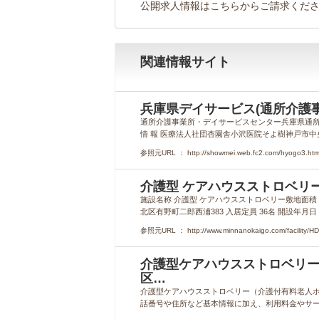
公開求人情報はこちらからご請求くだ
関連情報サイト
兵庫県デイサービス(通所介護
通所介護事業所・デイサービスセンター兵庫県通所介護
情 報 医療法人社団杏園舎小沢医院そよ樹神戸市中
参照元URL ： http://showmei.web.fc2.com/hyogo3.htm
介護型 ケアハウスストロベリー
施設名称 介護型 ケアハウスストロベリー敷地面積 4,3
北区有野町二郎西浦383 入居定員 36名 開設年月日 20
参照元URL ： http://www.minnanokaigo.com/facility/H
介護型ケアハウスストロベリー-
区…
介護型ケアハウスストロベリー（介護付有料老人
話番号や住所など基本情報に加え、利用料金やサービ