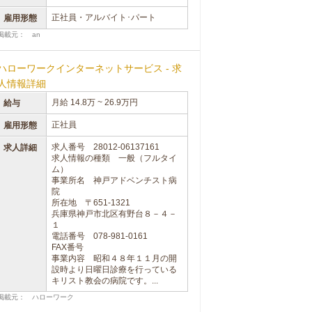
正社員・アルバイト･パート
雇用形態
掲載元： an
ハローワークインターネットサービス - 求
人情報詳細
月給 14.8万 ~ 26.9万円
給与
正社員
雇用形態
求人番号 28012-06137161
求人詳細
求人情報の種類 一般（フルタイ
ム）
事業所名 神戸アドベンチスト病
院
所在地 〒651-1321
兵庫県神戸市北区有野台８－４－
１
電話番号 078-981-0161
FAX番号
事業内容 昭和４８年１１月の開
設時より日曜日診療を行っている
キリスト教会の病院です。...
掲載元： ハローワーク