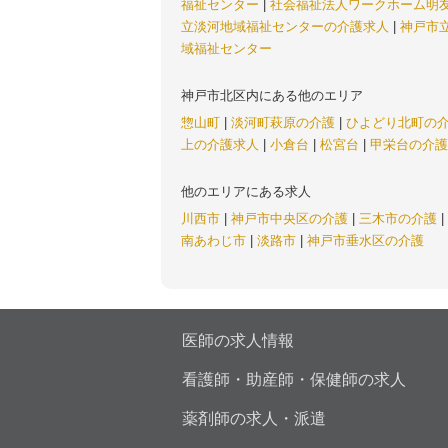
福祉センター
|
社会福祉法人ワークホーム明
立淡河地域福祉センターの介護求人
|
神戸市
域福祉センター
神戸市北区内にある他のエリア
惣山町
|
淡河町萩原の介護
|
ひよどり北町の
上の介護求人
|
小倉台
|
松宮台
|
甲栄台の介護
他のエリアにある求人
川西市
|
神戸市中央区の介護
|
三木市の介護
|
南あわじ市
|
淡路市
|
神戸市垂水区の介護
医師の求人情報
看護師・助産師・保健師の求人
薬剤師の求人・派遣