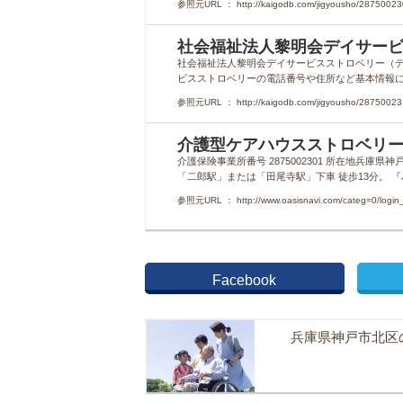
参照元URL ： http://kaigodb.com/jigyousho/28750023
社会福祉法人黎明会デイサービ
社会福祉法人黎明会デイサービスストロベリー（
ビスストロベリーの電話番号や住所など基本情報に加
参照元URL ： http://kaigodb.com/jigyousho/28750023
介護型ケアハウスストロベリー
介護保険事業所番号 2875002301 所在地兵庫
「二郎駅」または「田尾寺駅」下車 徒歩13分。 『バ
参照元URL ： http://www.oasisnavi.com/categ=0/login
Facebook
兵庫県神戸市北区