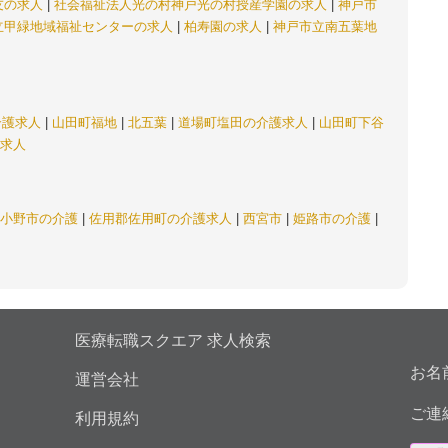
友の求人
|
社会福祉法人光の村神戸光の村授産学園の求人
|
神戸市
立甲緑地域福祉センターの求人
|
柏寿園の求人
|
神戸市立南五葉地
介護求人
|
山田町福地
|
北五葉
|
道場町塩田の介護求人
|
山田町下谷
求人
小野市の介護
|
佐用郡佐用町の介護求人
|
西宮市
|
姫路市の介護
|
医療転職スクエア 求人検索
お名
運営会社
ご連
利用規約