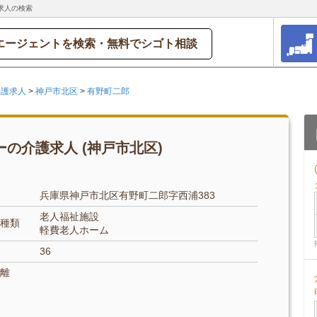
求人の検索
エージェントを検索・無料でシゴト相談
介護求人
>
神戸市北区
>
有野町二郎
の介護求人 (神戸市北区)
兵庫県神戸市北区有野町二郎字西浦383
老人福祉施設
種類
軽費老人ホーム
36
離