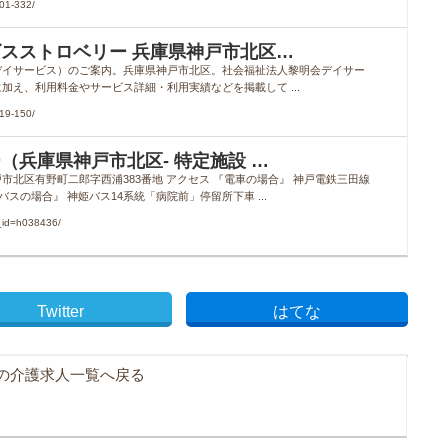
01-332/
スストロベリー 兵庫県神戸市北区…
デイサービス）のご案内。兵庫県神戸市北区。社会福祉法人黎明会デイサー
え、利用料金やサービス詳細・利用実績などを掲載して ...
19-150/
（兵庫県神戸市北区- 特定施設 …
県神戸市北区有野町二郎字西浦383番地 アクセス 『電車の場合』 神戸電鉄三田線
スの場合』 神姫バス14系統「病院前」停留所下車 ...
_id=h038436/
Twitter
はてな
の介護求人一覧へ戻る