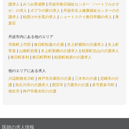
護求人
|
みつみ育成寮
|
丹波市春日福祉センター「ハートフルかす
が」の求人
|
ポプラの家の求人
|
丹波市氷上健康福祉センターの介
護求人
|
柏原けやき苑の求人
|
ショートステイ春日学園の求人
|
青
葉荘
丹波市内にある他のエリア
市島町上竹田
|
春日町松森の介護
|
氷上町横田の介護求人
|
氷上町
常楽
|
山南町岩屋
|
氷上町新郷の介護求人
|
柏原町北山の介護求人
|
春日町多利
|
春日町野村
|
柏原町柏原の介護求人
他のエリアにある求人
川辺郡猪名川町
|
神戸市兵庫区の介護
|
三木市の介護
|
尼崎市の介
護
|
加古川市の介護求人
|
西宮市
|
宍粟市の介護
|
多可郡多可町
|
相生市
|
神戸市垂水区の介護
医師の求人情報