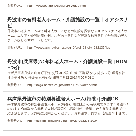
参照元URL ： http://www.sogi.ne.jp/sogisha/hyougo.html
丹波市の有料老人ホーム・介護施設の一覧｜オアシスナ
ビ
丹波市の老人ホームや有料老人ホームなどの施設を探すならオアシスナビ老人ホ
ーム。エリアや介護医療体制、こだわり条件など豊富な検索条件で丹波市の老人
ホーム探しをサポートします。
参照元URL ： http://www.oasisnavi.com/categ=0/pref=28/city=282235/list/
丹波市(兵庫県)の有料老人ホーム・介護施設一覧 | HOM
E'S介 …
住所兵庫県丹波市山南町下滝 交通 JR福知山 線 下滝 駅から 徒歩 5 分 運営会社
社会福祉法人 丹波柏原福祉会 開設年月日 2014年03月31日
参照元URL ： http://kaigo.homes.co.jp/s/list/ad11=28/area=358/
兵庫県丹波市の特別養護老人ホーム(特養) | 介護DB
兵庫県丹波市の特別養護老人ホーム(特養)。地図上からも検索できます！介護DB
のおすすめ施設なら無料で入居相談OK！相談員がご希望に合う施設を無料でご
紹介致します。お気軽にお問合せください。資料請求、見学も【介護DB】まで。
参照元URL ： http://kaigodb.com/jigyousho_list/28/282235/103/