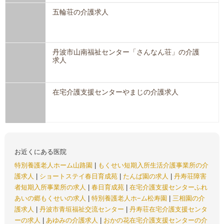
五輪荘の介護求人
丹波市山南福祉センター「さんなん荘」の介護
求人
在宅介護支援センターやまじの介護求人
お近くにある医院
特別養護老人ホーム山路園
|
もくせい短期入所生活介護事業所の介
護求人
|
ショートステイ春日育成苑
|
たんば園の求人
|
丹寿荘障害
者短期入所事業所の求人
|
春日育成苑
|
在宅介護支援センターふれ
あいの郷もくせいの求人
|
特別養護老人ホ−ム松寿園
|
三相園の介
護求人
|
丹波市青垣福祉交流センター
|
丹寿荘在宅介護支援センタ
ーの求人
|
あゆみの介護求人
|
おかの花在宅介護支援センターの介