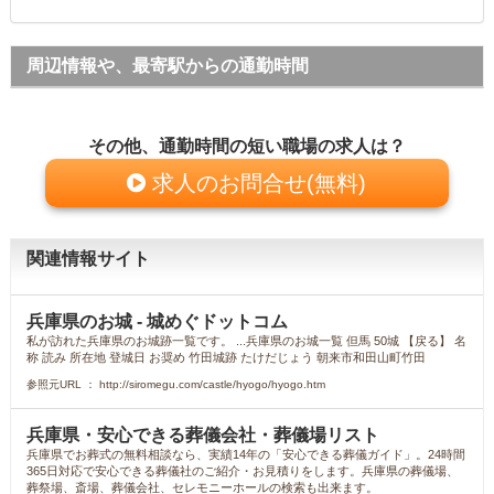
周辺情報や、最寄駅からの通勤時間
その他、通勤時間の短い職場の求人は？
求人のお問合せ(無料)
関連情報サイト
兵庫県のお城 - 城めぐドットコム
私が訪れた兵庫県のお城跡一覧です。 ...兵庫県のお城一覧 但馬 50城 【戻る】 名
称 読み 所在地 登城日 お奨め 竹田城跡 たけだじょう 朝来市和田山町竹田
参照元URL ： http://siromegu.com/castle/hyogo/hyogo.htm
兵庫県・安心できる葬儀会社・葬儀場リスト
兵庫県でお葬式の無料相談なら、実績14年の「安心できる葬儀ガイド」。24時間
365日対応で安心できる葬儀社のご紹介・お見積りをします。兵庫県の葬儀場、
葬祭場、斎場、葬儀会社、セレモニーホールの検索も出来ます。