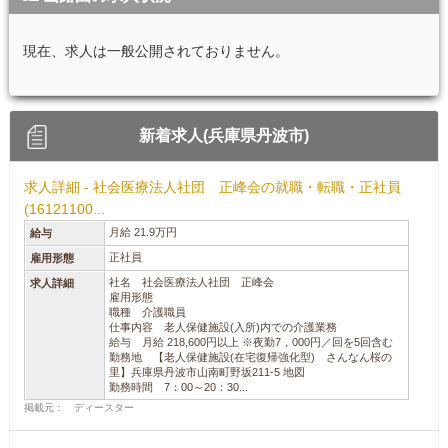
現在、求人は一般公開されておりません。
新着求人(兵庫県丹波市)
求人詳細 - 社会医療法人社団 正峰会の就職・転職・正社員
(16121100...
月給 21.9万円
給与
正社員
雇用形態
社名 社会医療法人社団 正峰会
求人詳細
雇用形態
職種 介護職員
仕事内容 老人保健施設(入所)内での介護業務
給与 月給 218,600円以上 ※夜勤7，000円／回を5回含む
勤務地 【老人保健施設(在宅復帰強化型) さんなん桜の
里】兵庫県丹波市山南町野坂211-5 地図
勤務時間 7：00～20：30...
掲載元： ディースター