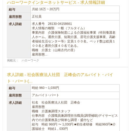
ハローワークインターネットサービス - 求人情報詳細
月給 16万 ~ 20万円
給与
正社員
雇用形態
求人番号 28130-04158661
求人詳細
求人情報の種類 一般（フルタイム）
事業内容 介護保険制度による介護福祉事業（特別養護老
人ホーム。通所介護、短期介護、居宅介護支援事業、高齢
者福祉生活センター等）定員１００名。ベッド数は総員１
００名と通所介護４０名である。
職種 介護士（山南古代の里）
雇用形態...
掲載元： ハローワーク
求人詳細 - 社会医療法人社団 正峰会のアルバイト・バイ
ト・パート(...
時給 960 ~ 1,030円
給与
アルバイト･パート
雇用形態
社名 社会医療法人社団 正峰会
求人詳細
雇用形態
職種 介護兼調理スタッフ
仕事内容 介護職員兼調理担当職員(調理補助)デイサービス
内での介護業務及び簡単な調理・盛付など
給与 時給 960円 〜 1,030円 ■初任者研修 時給960円■介
護福祉士 時給1，030円