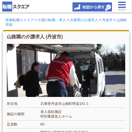
メニュー
医療転職スクエア
>
介護の転職・求人
>
兵庫県の介護求人
>
丹波市
>
山南町
野坂
山路園の介護求人 (丹波市)
所在地
兵庫県丹波市山南町野坂181-1
老人福祉施設
施設の種類
特別養護老人ホーム
定員数
60