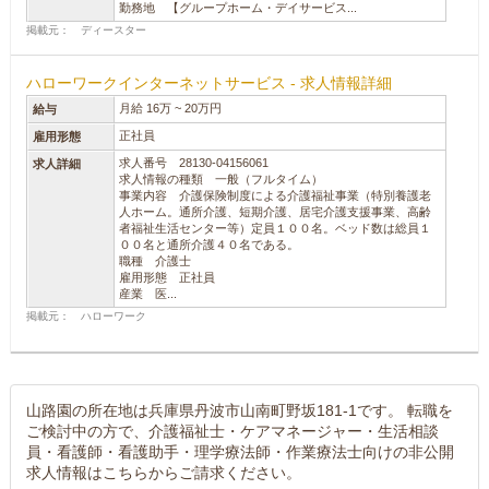
勤務地 【グループホーム・デイサービス...
掲載元： ディースター
ハローワークインターネットサービス - 求人情報詳細
月給 16万 ~ 20万円
給与
正社員
雇用形態
求人番号 28130-04156061
求人詳細
求人情報の種類 一般（フルタイム）
事業内容 介護保険制度による介護福祉事業（特別養護老
人ホーム。通所介護、短期介護、居宅介護支援事業、高齢
者福祉生活センター等）定員１００名。ベッド数は総員１
００名と通所介護４０名である。
職種 介護士
雇用形態 正社員
産業 医...
掲載元： ハローワーク
山路園の所在地は兵庫県丹波市山南町野坂181-1です。 転職を
ご検討中の方で、介護福祉士・ケアマネージャー・生活相談
員・看護師・看護助手・理学療法師・作業療法士向けの非公開
求人情報はこちらからご請求ください。