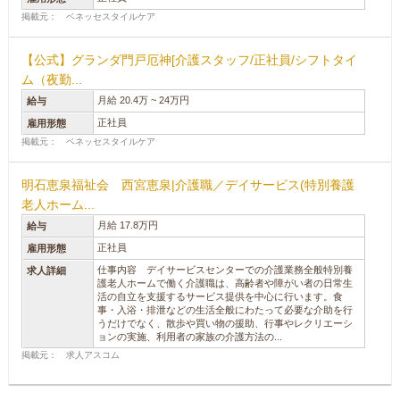
掲載元： ベネッセスタイルケア
【公式】グランダ門戸厄神[介護スタッフ/正社員/シフトタイ
ム（夜勤...
月給 20.4万 ~ 24万円
給与
正社員
雇用形態
掲載元： ベネッセスタイルケア
明石恵泉福祉会 西宮恵泉|介護職／デイサービス(特別養護
老人ホーム...
月給 17.8万円
給与
正社員
雇用形態
仕事内容 デイサービスセンターでの介護業務全般特別養
求人詳細
護老人ホームで働く介護職は、高齢者や障がい者の日常生
活の自立を支援するサービス提供を中心に行います。食
事・入浴・排泄などの生活全般にわたって必要な介助を行
うだけでなく、散歩や買い物の援助、行事やレクリエーシ
ョンの実施、利用者の家族の介護方法の...
掲載元： 求人アスコム