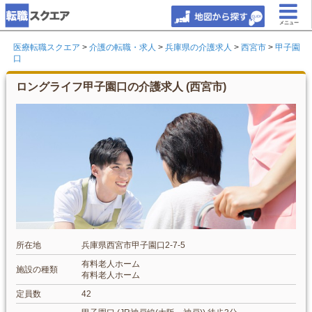
メニュー
医療転職スクエア
>
介護の転職・求人
>
兵庫県の介護求人
>
西宮市
>
甲子園
口
ロングライフ甲子園口の介護求人 (西宮市)
所在地
兵庫県西宮市甲子園口2-7-5
有料老人ホーム
施設の種類
有料老人ホーム
定員数
42