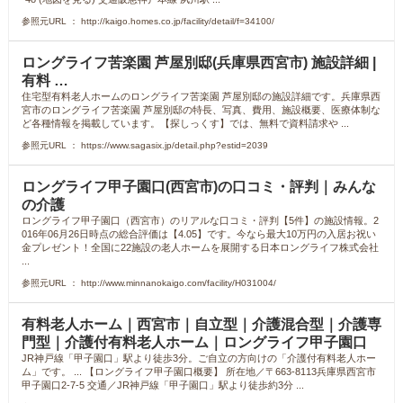
参照元URL ： http://kaigo.homes.co.jp/facility/detail/f=34100/
ロングライフ苦楽園 芦屋別邸(兵庫県西宮市) 施設詳細 |
有料 …
住宅型有料老人ホームのロングライフ苦楽園 芦屋別邸の施設詳細です。兵庫県西
宮市のロングライフ苦楽園 芦屋別邸の特長、写真、費用、施設概要、医療体制な
ど各種情報を掲載しています。【探しっくす】では、無料で資料請求や ...
参照元URL ： https://www.sagasix.jp/detail.php?estid=2039
ロングライフ甲子園口(西宮市)の口コミ・評判｜みんな
の介護
ロングライフ甲子園口（西宮市）のリアルな口コミ・評判【5件】の施設情報。2
016年06月26日時点の総合評価は【4.05】です。今なら最大10万円の入居お祝い
金プレゼント！全国に22施設の老人ホームを展開する日本ロングライフ株式会社
...
参照元URL ： http://www.minnanokaigo.com/facility/H031004/
有料老人ホーム｜西宮市｜自立型｜介護混合型｜介護専
門型｜介護付有料老人ホーム｜ロングライフ甲子園口
JR神戸線「甲子園口」駅より徒歩3分。ご自立の方向けの「介護付有料老人ホー
ム」です。 ... 【ロングライフ甲子園口概要】 所在地／〒663-8113兵庫県西宮市
甲子園口2-7-5 交通／JR神戸線「甲子園口」駅より徒歩約3分 ...