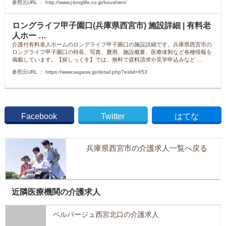
参照元URL ： http://www.j-longlife.co.jp/koushien/
ロングライフ甲子園口(兵庫県西宮市) 施設詳細 | 有料老
人ホー …
介護付有料老人ホームのロングライフ甲子園口の施設詳細です。兵庫県西宮市の
ロングライフ甲子園口の特長、写真、費用、施設概要、医療体制など各種情報を
掲載しています。【探しっくす】では、無料で資料請求や見学申込みなど ...
参照元URL ： https://www.sagasix.jp/detail.php?estid=653
Facebook
Twitter
はてな
兵庫県西宮市の介護求人一覧へ戻る
近隣医療機関の介護求人
ベルパージュ西宮北口の介護求人