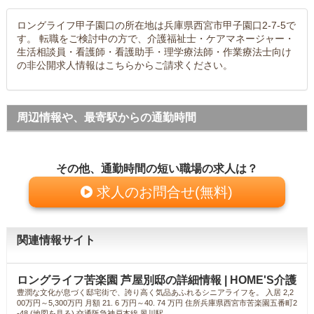
ロングライフ甲子園口の所在地は兵庫県西宮市甲子園口2-7-5で
す。 転職をご検討中の方で、介護福祉士・ケアマネージャー・
生活相談員・看護師・看護助手・理学療法師・作業療法士向け
の非公開求人情報はこちらからご請求ください。
周辺情報や、最寄駅からの通勤時間
その他、通勤時間の短い職場の求人は？
求人のお問合せ(無料)
関連情報サイト
ロングライフ苦楽園 芦屋別邸の詳細情報 | HOME'S介護
豊潤な文化が息づく邸宅街で、誇り高く気品あふれるシニアライフを。 入居 2,2
00万円～5,300万円 月額 21. 6 万円～40. 74 万円 住所兵庫県西宮市苦楽園五番町2
-48 (地図を見る) 交通阪急神戸本線 夙川駅 ...