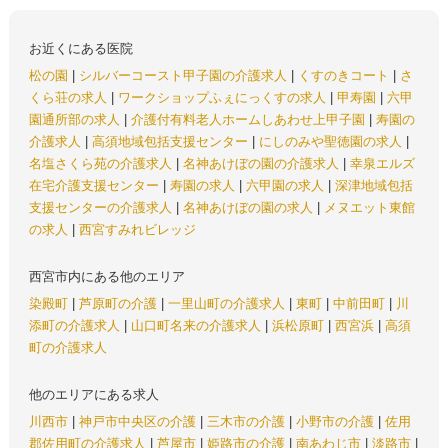
お近くにある医院
松の園
|
シルバーコースト甲子園の介護求人
|
くすのきコート
|
さ
くら荘の求人
|
ワークショップふぇにっくすの求人
|
甲寿園
|
六甲
園通所部の求人
|
介護付有料老人ホームしあわせ上甲子園
|
寿園の
介護求人
|
高須地域包括支援センター
|
にしのみや聖徳園の求人
|
名塩さくら苑の介護求人
|
名神あけぼの園の介護求人
|
幸泉エルズ
在宅介護支援センター
|
寿園の求人
|
六甲園の求人
|
深津地域包括
支援センターの介護求人
|
名神あけぼの園の求人
|
メヌエット東館
の求人
|
西宮すみれビレッジ
西宮市内にある他のエリア
染殿町
|
芦原町の介護
|
一里山町の介護求人
|
東町
|
中前田町
|
川
添町の介護求人
|
山口町名来の介護求人
|
浜松原町
|
西宮浜
|
高須
町の介護求人
他のエリアにある求人
川西市
|
神戸市中央区の介護
|
三木市の介護
|
小野市の介護
|
佐用
郡佐用町の介護求人
|
芦屋市
|
姫路市の介護
|
南あわじ市
|
淡路市
|