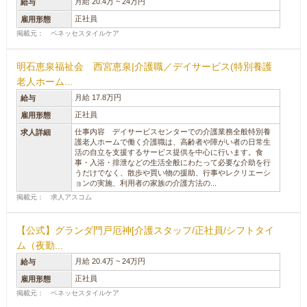
月給 20.4万 ~ 24万円
給与
正社員
雇用形態
掲載元： ベネッセスタイルケア
明石恵泉福祉会 西宮恵泉|介護職／デイサービス(特別養護
老人ホーム...
月給 17.8万円
給与
正社員
雇用形態
仕事内容 デイサービスセンターでの介護業務全般特別養
求人詳細
護老人ホームで働く介護職は、高齢者や障がい者の日常生
活の自立を支援するサービス提供を中心に行います。食
事・入浴・排泄などの生活全般にわたって必要な介助を行
うだけでなく、散歩や買い物の援助、行事やレクリエーシ
ョンの実施、利用者の家族の介護方法の...
掲載元： 求人アスコム
【公式】グランダ門戸厄神[介護スタッフ/正社員/シフトタイ
ム（夜勤...
月給 20.4万 ~ 24万円
給与
正社員
雇用形態
掲載元： ベネッセスタイルケア