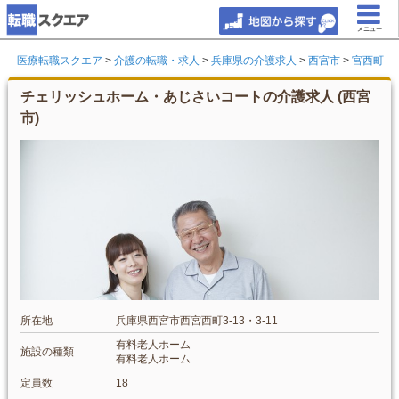
メニュー
医療転職スクエア
>
介護の転職・求人
>
兵庫県の介護求人
>
西宮市
>
宮西町
チェリッシュホーム・あじさいコートの介護求人 (西宮
市)
所在地
兵庫県西宮市西宮西町3-13・3-11
有料老人ホーム
施設の種類
有料老人ホーム
定員数
18