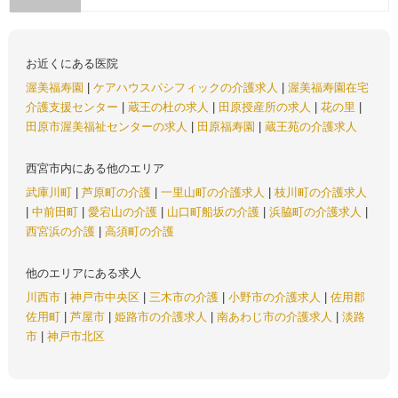
お近くにある医院
渥美福寿園
|
ケアハウスパシフィックの介護求人
|
渥美福寿園在宅
介護支援センター
|
蔵王の杜の求人
|
田原授産所の求人
|
花の里
|
田原市渥美福祉センターの求人
|
田原福寿園
|
蔵王苑の介護求人
西宮市内にある他のエリア
武庫川町
|
芦原町の介護
|
一里山町の介護求人
|
枝川町の介護求人
|
中前田町
|
愛宕山の介護
|
山口町船坂の介護
|
浜脇町の介護求人
|
西宮浜の介護
|
高須町の介護
他のエリアにある求人
川西市
|
神戸市中央区
|
三木市の介護
|
小野市の介護求人
|
佐用郡
佐用町
|
芦屋市
|
姫路市の介護求人
|
南あわじ市の介護求人
|
淡路
市
|
神戸市北区