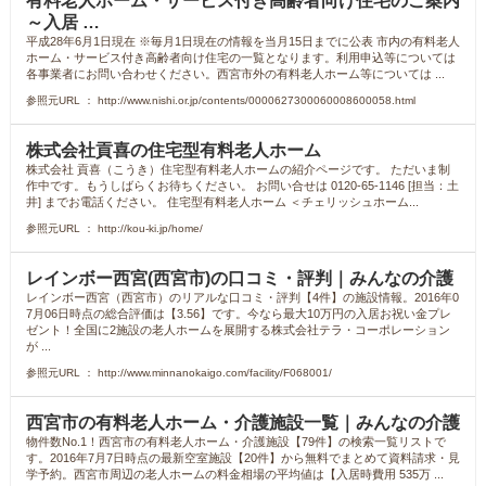
有料老人ホーム・サービス付き高齢者向け住宅のご案内
～入居 …
平成28年6月1日現在 ※毎月1日現在の情報を当月15日までに公表 市内の有料老人
ホーム・サービス付き高齢者向け住宅の一覧となります。利用申込等については
各事業者にお問い合わせください。西宮市外の有料老人ホーム等については ...
参照元URL ： http://www.nishi.or.jp/contents/0000627300060008600058.html
株式会社貢喜の住宅型有料老人ホーム
株式会社 貢喜（こうき）住宅型有料老人ホームの紹介ページです。 ただいま制
作中です。もうしばらくお待ちください。 お問い合せは 0120-65-1146 [担当：土
井] までお電話ください。 住宅型有料老人ホーム ＜チェリッシュホーム...
参照元URL ： http://kou-ki.jp/home/
レインボー西宮(西宮市)の口コミ・評判｜みんなの介護
レインボー西宮（西宮市）のリアルな口コミ・評判【4件】の施設情報。2016年0
7月06日時点の総合評価は【3.56】です。今なら最大10万円の入居お祝い金プレ
ゼント！全国に2施設の老人ホームを展開する株式会社テラ・コーポレーション
が ...
参照元URL ： http://www.minnanokaigo.com/facility/F068001/
西宮市の有料老人ホーム・介護施設一覧｜みんなの介護
物件数No.1！西宮市の有料老人ホーム・介護施設【79件】の検索一覧リストで
す。2016年7月7日時点の最新空室施設【20件】から無料でまとめて資料請求・見
学予約。西宮市周辺の老人ホームの料金相場の平均値は【入居時費用 535万 ...