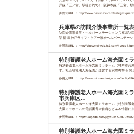
入居時 105万円～135万円 月額 17万6600円～2
戸線「三ノ宮」駅徒歩約9分、阪神本線「三宮」駅徒歩約
参照元URL ： http://www.oasisnavi.com/categ=0/pref=28
兵庫県の訪問介護事業所一覧表
訪問介護事業所・ヘルパーステーション兵庫県訪問介護
話 情 報神戸ライフ・ケアー協会ヘルパーステーション
参照元URL ： http://showmei.web.fc2.com/hyogo4.htm
特別養護老人ホーム海光園ミラ
特別養護老人ホーム海光園ミラホーム（神戸市兵庫
す。社会福祉法人海光園が運営する2000年04月01
参照元URL ： http://www.minnanokaigo.com/facility/H
特別養護老人ホーム海光園ミラホ
市兵庫区…
特別養護老人ホーム海光園ミラホーム（特別養護老
光園ミラホームの電話番号や住所など基本情報に加え
参照元URL ： http://kaigodb.com/jigyousho/28705002
特別養護老人ホーム海光園ミラ