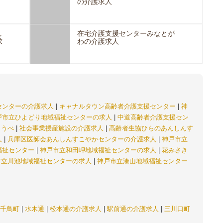
の介護求人
し
在宅介護支援センターみなとが
求
わの介護求人
センターの介護求人
|
キャナルタウン高齢者介護支援センター
|
神
戸市立ひよどり地域福祉センターの求人
|
中道高齢者介護支援セン
こうべ
|
社会事業授産施設の介護求人
|
高齢者生協ひらのあんしんす
人
|
兵庫区医師会あんしんすこやかセンターの介護求人
|
神戸市立
福祉センター
|
神戸市立和田岬地域福祉センターの求人
|
花みさき
市立川池地域福祉センターの求人
|
神戸市立湊山地域福祉センター
千鳥町
|
水木通
|
松本通の介護求人
|
駅前通の介護求人
|
三川口町