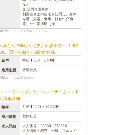
など
２.訪問介護業務
利用者さまの自宅を訪問し、身体
介護（入浴、食事、排せつ介助
等）や生活援助（掃...
掲載元： コメディカルドットコム
＼あなたの助けが必要／介護/日払い！週2
OK！選べる働き方&勤務地 株...
時給 1,300 ~ 1,400円
給与
派遣社員
雇用形態
掲載元： はたらこねっと
ハローワークインターネットサービス - 求
人情報詳細
月給 14.5万 ~ 16.5万円
給与
契約社員
雇用形態
求人番号 28080-12788161
求人詳細
求人情報の種類 一般（フルタイ