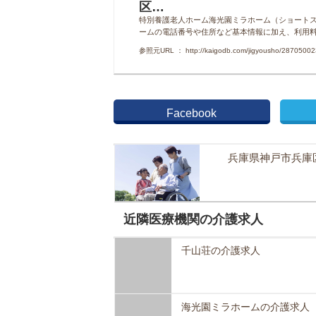
区…
特別養護老人ホーム海光園ミラホーム（ショート
ームの電話番号や住所など基本情報に加え、利用
参照元URL ： http://kaigodb.com/jigyousho/28705002
Facebook
兵庫県神戸市兵庫
近隣医療機関の介護求人
千山荘の介護求人
海光園ミラホームの介護求人