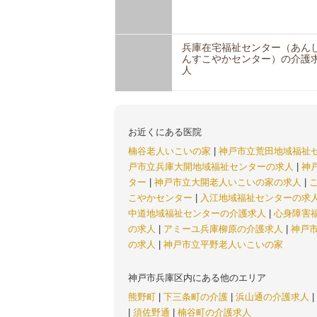
兵庫在宅福祉センター（あん
んすこやかセンター）の介護
人
お近くにある医院
楠谷老人いこいの家
|
神戸市立荒田地域福祉
戸市立兵庫大開地域福祉センターの求人
|
神
ター
|
神戸市立大開老人いこいの家の求人
|
こやかセンター
|
入江地域福祉センターの求
中道地域福祉センターの介護求人
|
心身障害
の求人
|
アミーユ兵庫柳原の介護求人
|
神戸
の求人
|
神戸市立平野老人いこいの家
神戸市兵庫区内にある他のエリア
熊野町
|
下三条町の介護
|
浜山通の介護求人
|
|
須佐野通
|
楠谷町の介護求人