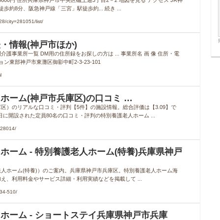
7万6600円 住所兵庫県神戸市中央区磯上通3丁目2－2 地図を見る アクセス JR神
8分、阪急神戸線「三宮」駅徒歩約... 続き ...
/city=281051/list/
・情報(神戸市ほか)
事業所一覧 DM用の住所録をお探しの方は ... 事業所名 画 像 住所・電
東部神戸市東灘区御影中町2-3-23-101
l
ホーム(神戸市兵庫区)の口コミ …
区）のリアルな口コミ・評判【5件】の施設情報。総合評価は【3.09】で
日に開設された定員80名の口コミ・評判の特別養護老人ホーム ...
A28014/
ーム - 特別養護老人ホーム(特養)兵庫県神戸
人ホーム(特養)）のご案内。兵庫県神戸市兵庫区。特別養護老人ホーム海
、利用料金やサービス詳細・利用実績などを掲載して ...
34-510/
ホーム - ショートステイ兵庫県神戸市兵庫