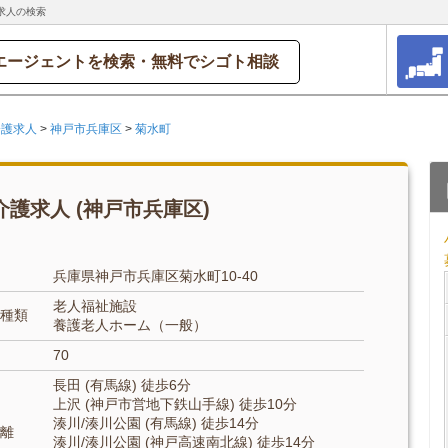
求人の検索
エージェントを検索・無料でシゴト相談
介護求人
>
神戸市兵庫区
>
菊水町
護求人 (神戸市兵庫区)
兵庫県神戸市兵庫区菊水町10-40
老人福祉施設
種類
養護老人ホーム（一般）
70
長田 (有馬線) 徒歩6分
上沢 (神戸市営地下鉄山手線) 徒歩10分
湊川/湊川公園 (有馬線) 徒歩14分
離
湊川/湊川公園 (神戸高速南北線) 徒歩14分