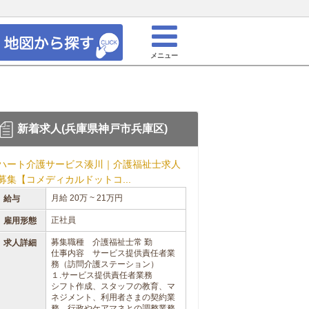
メニュー
新着求人(兵庫県神戸市兵庫区)
ハート介護サービス湊川｜介護福祉士求人
募集【コメディカルドットコ...
月給 20万 ~ 21万円
給与
正社員
雇用形態
募集職種 介護福祉士常 勤
求人詳細
仕事内容 サービス提供責任者業
務（訪問介護ステーション）
１.サービス提供責任者業務
シフト作成、スタッフの教育、マ
ネジメント、利用者さまの契約業
務、行政やケアマネとの調整業務