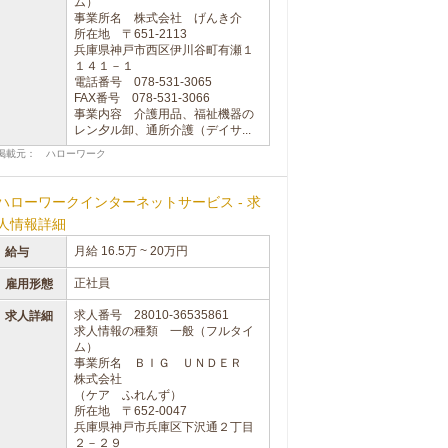
ム）
事業所名 株式会社 げんき介
所在地 〒651-2113
兵庫県神戸市西区伊川谷町有瀬１
１４１－１
電話番号 078-531-3065
FAX番号 078-531-3066
事業内容 介護用品、福祉機器の
レン夕ル卸、通所介護（デイサ...
掲載元： ハローワーク
ハローワークインターネットサービス - 求
人情報詳細
月給 16.5万 ~ 20万円
給与
正社員
雇用形態
求人番号 28010-36535861
求人詳細
求人情報の種類 一般（フルタイ
ム）
事業所名 ＢＩＧ ＵＮＤＥＲ
株式会社
（ケア ふれんず）
所在地 〒652-0047
兵庫県神戸市兵庫区下沢通２丁目
２－２９