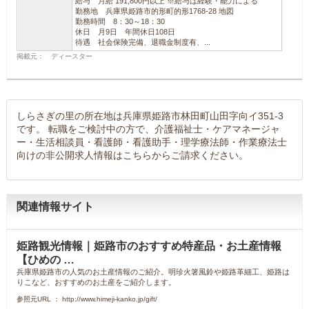
給与 月給 191,800円以上 ※給与は経験・能力による
勤務地 兵庫県姫路市的形町的形1768-28 地図
勤務時間 8：30～18：30
休日 月9日 年間休日108日
待遇 社会保険完備、退職金制度有、...
掲載元： ディースター
しらさぎの里の所在地は兵庫県姫路市林田町山田字向イ351-3
です。 転職をご検討中の方で、介護福祉士・ケアマネージャ
ー・生活相談員・看護師・看護助手・理学療法師・作業療法士
向けの非公開求人情報はこちらからご請求ください。
関連情報サイト
姫路観光情報｜姫路市のおすすめ特産品・お土産情報
【ひめの …
兵庫県姫路市の人気のお土産情報のご紹介。明珍火箸風鈴や姫路革細工、姫路は
りこなど、おすすめのお土産をご紹介します。
参照元URL ： http://www.himeji-kanko.jp/gift/