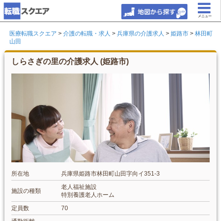
メニュー
医療転職スクエア
>
介護の転職・求人
>
兵庫県の介護求人
>
姫路市
>
林田町
山田
しらさぎの里の介護求人 (姫路市)
所在地
兵庫県姫路市林田町山田字向イ351-3
老人福祉施設
施設の種類
特別養護老人ホーム
定員数
70