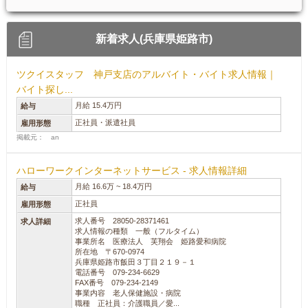
新着求人(兵庫県姫路市)
ツクイスタッフ 神戸支店のアルバイト・バイト求人情報｜
バイト探し...
月給 15.4万円
給与
正社員・派遣社員
雇用形態
掲載元： an
ハローワークインターネットサービス - 求人情報詳細
月給 16.6万 ~ 18.4万円
給与
正社員
雇用形態
求人番号 28050-28371461
求人詳細
求人情報の種類 一般（フルタイム）
事業所名 医療法人 芙翔会 姫路愛和病院
所在地 〒670-0974
兵庫県姫路市飯田３丁目２１９－１
電話番号 079-234-6629
FAX番号 079-234-2149
事業内容 老人保健施設・病院
職種 正社員：介護職員／愛...