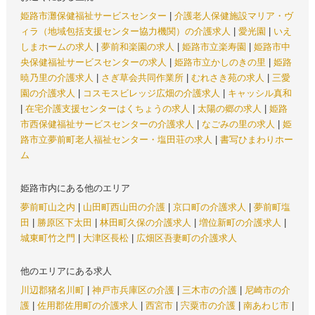
姫路市灘保健福祉サービスセンター
|
介護老人保健施設マリア・ヴ
ィラ（地域包括支援センター協力機関）の介護求人
|
愛光園
|
いえ
しまホームの求人
|
夢前和楽園の求人
|
姫路市立楽寿園
|
姫路市中
央保健福祉サービスセンターの求人
|
姫路市立かしのきの里
|
姫路
暁乃里の介護求人
|
さぎ草会共同作業所
|
むれさき苑の求人
|
三愛
園の介護求人
|
コスモスビレッジ広畑の介護求人
|
キャッシル真和
|
在宅介護支援センターはくちょうの求人
|
太陽の郷の求人
|
姫路
市西保健福祉サービスセンターの介護求人
|
なごみの里の求人
|
姫
路市立夢前町老人福祉センター・塩田荘の求人
|
書写ひまわりホー
ム
姫路市内にある他のエリア
夢前町山之内
|
山田町西山田の介護
|
京口町の介護求人
|
夢前町塩
田
|
勝原区下太田
|
林田町久保の介護求人
|
増位新町の介護求人
|
城東町竹之門
|
大津区長松
|
広畑区吾妻町の介護求人
他のエリアにある求人
川辺郡猪名川町
|
神戸市兵庫区の介護
|
三木市の介護
|
尼崎市の介
護
|
佐用郡佐用町の介護求人
|
西宮市
|
宍粟市の介護
|
南あわじ市
|