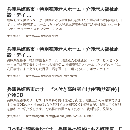
兵庫県姫路市・特別養護老人ホーム・介護老人福祉施
設・デイ …
地域包括支援センターは、姫路市から業務委託を受けた介護福祉の総合相談窓口
です。 特別養護老人ホームしらさぎの里地域密着型介護老人福祉施設 ショート
ステイ デイサービスセンターしらさぎ
参照元URL ： http://www.sirasagi.or.jp/
兵庫県姫路市・特別養護老人ホーム・介護老人福祉施
設・デイ …
兵庫県姫路市・特別養護老人ホーム・介護老人福祉施設・デイサービスセンタ
ー・在宅介護支援センター・地域包括 ... 特別養護老人ホームしらさぎの里では、
利用者様により充実した日常生活を過ごして頂くために、ボランティア ...
参照元URL ： http://www.sirasagi.or.jp/volunteer.html
兵庫県姫路市のサービス付き高齢者向け住宅(サ高住) |
介護DB
兵庫県姫路市のサービス付き高齢者向け住宅(サ高住)。地図上からも検索できま
す！介護DBのおすすめ施設なら無料で入居相談OK！相談員がご希望に合う施設
を無料でご紹介致します。お気軽にお問合せください。資料請求、見学も ...
参照元URL ： http://kaigodb.com/jigyousho_list/28/282014/198/
日本料理姫路生松です。兵庫県の姫路にある料理店、日