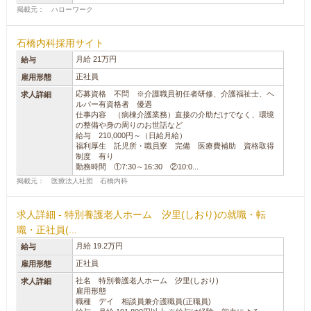
掲載元： ハローワーク
石橋内科採用サイト
月給 21万円
給与
正社員
雇用形態
応募資格 不問 ※介護職員初任者研修、介護福祉士、ヘ
求人詳細
ルパー有資格者 優遇
仕事内容 （病棟介護業務）直接の介助だけでなく、環境
の整備や身の周りのお世話など
給与 210,000円～（日給月給）
福利厚生 託児所・職員寮 完備 医療費補助 資格取得
制度 有り
勤務時間 ①7:30～16:30 ②10:0...
掲載元： 医療法人社団 石橋内科
求人詳細 - 特別養護老人ホーム 汐里(しおり)の就職・転
職・正社員(...
月給 19.2万円
給与
正社員
雇用形態
社名 特別養護老人ホーム 汐里(しおり)
求人詳細
雇用形態
職種 デイ 相談員兼介護職員(正職員)