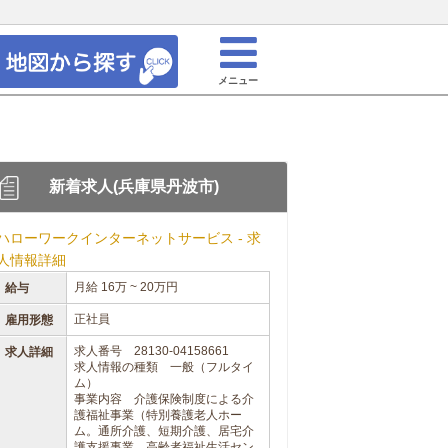
メニュー
新着求人(兵庫県丹波市)
ハローワークインターネットサービス - 求
人情報詳細
月給 16万 ~ 20万円
給与
正社員
雇用形態
求人番号 28130-04158661
求人詳細
求人情報の種類 一般（フルタイ
ム）
事業内容 介護保険制度による介
護福祉事業（特別養護老人ホー
ム。通所介護、短期介護、居宅介
護支援事業、高齢者福祉生活セン