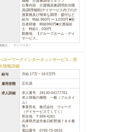
職種 介護兼調理スタッフ
仕事内容 介護職員兼調理担当職
員(調理補助)デイサービス内での介
護業務及び簡単な調理・盛付など
給与 時給 960円 〜 1,030円 ■初
任者研修 時給960円■介護福祉
士 時給1，030円
勤務地 【グループホーム・デイ
サービス...
掲載元： ディースター
ハローワークインターネットサービス - 求
人情報詳細
月給 17万 ~ 18.5万円
給与
正社員
雇用形態
求人番号 28130-04177761
求人詳細
求人情報の種類 一般（フルタイ
ム）
事業所名 株式会社 ウォーク
（デイサービスてくてく）
所在地 〒669-4261
兵庫県丹波市春日町野瀬７８６番
地１
電話番号 0795-75-0033