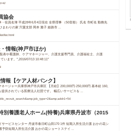
t=4/
員協会
員名簿 平成28年6月4日現在 全県理事 （50音順） 氏名 市町名 勤務先
まわりの家 宍粟支部 岡本 雅子 姫路市 ...
/list.html
・情報(神戸市ほか)
一覧表や看護師、ケアマネージャー、介護支援専門員、介護福祉士、介護
2016/07/13 10:48:11"
l
人情報【ケア人材バンク】
ャー兵庫県神戸市兵庫区 【月給】200,000円-250,000円 基本給 160,
提供されている医療法人社団です。 幅広いサービスを ...
blic_recruit_search&amp;job_type=2&amp;addr1=54
特別養護老人ホーム(特養)兵庫県丹波市（2015
イサービスセンター 丹波市春日町山田170 1件 短期入所生活介護 おかの花シ
護予防短期入所生活介護 おかの花ショートステイ ...