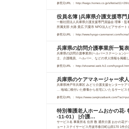
参照元URL ： http://kaigo.homes.co.jp/s/list/ad11=28/c
役員名簿 |兵庫県介護支援専門
一般社団法人兵庫県介護支援専門員協会 理事・監事・役
所属支部 大路 貴広 宍粟市 NPO法人ピアサポート ひ
参照元URL ： http://www.hyogo-caremanet.com/hcma/list
兵庫県の訪問介護事業所一覧表
兵庫県の訪問介護事業所(ヘルパーステーション)
士、介護職員、ヘルパー、などの求人情報を掲載しています。",
参照元URL ： http://showmei.web.fc2.com/hyogo4.htm
兵庫県のケアマネージャー求
兵庫県神戸市兵庫区 みどり介護支援センターケアマネージ
… 地域に根付いた療養から在宅にいたるサービスを
参照元URL ： https://www.carejinzaibank.com/?act=pu
特別養護老人ホームおかの花- 
-11-01） |介護…
サービス名 事業所名 住所 数 通所介護 おかの花デ
ョートステイサービス丹波市春日町山田170 1件介