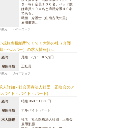
ター等）定員１００名。ベッド数
は総員１００名と通所介護４０名
である。
職種 介護士（山南古代の里）
雇用形態...
掲載元： ハローワーク
小規模多機能型てくてく大路の杜（介護
職・ヘルパー）の求人情報|カ...
月給 17万 ~ 18.5万円
給与
正社員
雇用形態
掲載元： カイゴジョブ
求人詳細 - 社会医療法人社団 正峰会のア
ルバイト・バイト・パート(...
時給 960 ~ 1,030円
給与
アルバイト･パート
雇用形態
社名 社会医療法人社団 正峰会
求人詳細
雇用形態