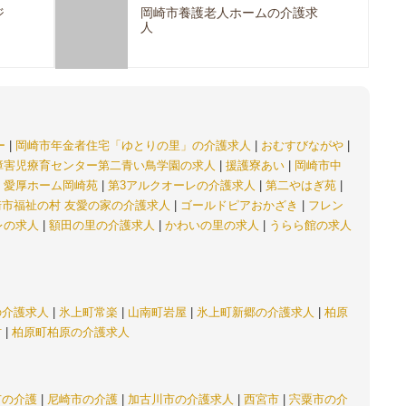
ジ
岡崎市養護老人ホームの介護求
人
ー
|
岡崎市年金者住宅「ゆとりの里」の介護求人
|
おむすびながや
|
障害児療育センター第二青い鳥学園の求人
|
援護寮あい
|
岡崎市中
|
愛厚ホーム岡崎苑
|
第3アルクオーレの介護求人
|
第二やはぎ苑
|
崎市福祉の村 友愛の家の介護求人
|
ゴールドピアおかざき
|
フレン
レの求人
|
額田の里の介護求人
|
かわいの里の求人
|
うらら館の求人
の介護求人
|
氷上町常楽
|
山南町岩屋
|
氷上町新郷の介護求人
|
柏原
村
|
柏原町柏原の介護求人
市の介護
|
尼崎市の介護
|
加古川市の介護求人
|
西宮市
|
宍粟市の介