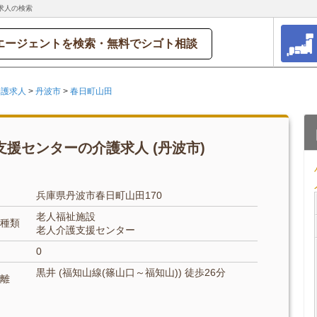
求人の検索
エージェントを検索・無料でシゴト相談
介護求人
>
丹波市
>
春日町山田
援センターの介護求人 (丹波市)
兵庫県丹波市春日町山田170
老人福祉施設
種類
老人介護支援センター
0
黒井 (福知山線(篠山口～福知山)) 徒歩26分
離