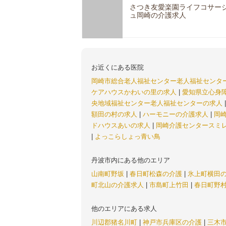
さつき友愛楽園ライフコサー
ュ岡崎の介護求人
お近くにある医院
岡崎市総合老人福祉センター老人福祉センタ
ケアハウスかわいの里の求人
|
愛知県立心身
央地域福祉センター老人福祉センターの求人
額田の村の求人
|
ハーモニーの介護求人
|
岡
ドハウスあいの求人
|
岡崎介護センタースミ
|
よっこらしょっ青い鳥
丹波市内にある他のエリア
山南町野坂
|
春日町松森の介護
|
氷上町横田
町北山の介護求人
|
市島町上竹田
|
春日町野
他のエリアにある求人
川辺郡猪名川町
|
神戸市兵庫区の介護
|
三木