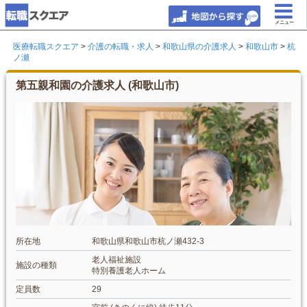
メニュー
医療転職スクエア
>
介護の転職・求人
>
和歌山県の介護求人
>
和歌山市
>
杭
ノ瀬
第五親和園の介護求人 (和歌山市)
所在地
和歌山県和歌山市杭ノ瀬432-3
老人福祉施設
施設の種類
特別養護老人ホーム
定員数
29