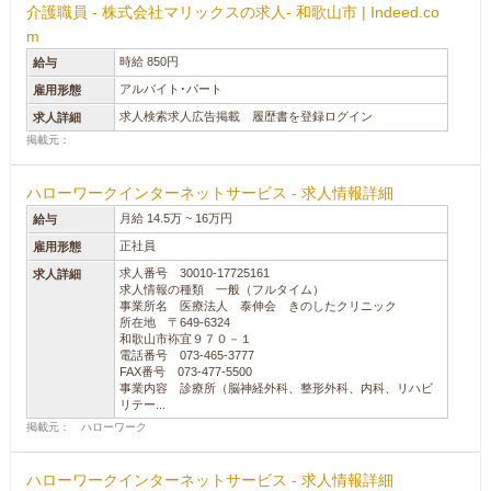
介護職員 - 株式会社マリックスの求人- 和歌山市 | Indeed.co
m
時給 850円
給与
アルバイト･パート
雇用形態
求人検索求人広告掲載 履歴書を登録ログイン
求人詳細
掲載元：
ハローワークインターネットサービス - 求人情報詳細
月給 14.5万 ~ 16万円
給与
正社員
雇用形態
求人番号 30010-17725161
求人詳細
求人情報の種類 一般（フルタイム）
事業所名 医療法人 泰伸会 きのしたクリニック
所在地 〒649-6324
和歌山市袮宜９７０－１
電話番号 073-465-3777
FAX番号 073-477-5500
事業内容 診療所（脳神経外科、整形外科、内科、リハビ
リテー...
掲載元： ハローワーク
ハローワークインターネットサービス - 求人情報詳細