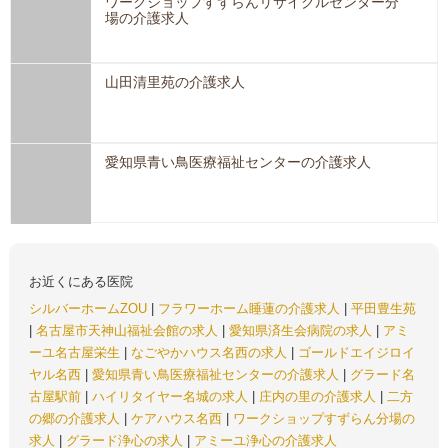
ワークショップすずらんリサイクルセンター分
場の介護求人
山田清里苑の介護求人
愛知県青い鳥医療福祉センターの介護求人
お近くにある医院
シルバーホームZOU
|
フラワーホーム睡蓮の介護求人
|
平田豊生苑
|
名古屋市天神山福祉会館の求人
|
愛知県済生会病院の求人
|
アミ
ーユ名古屋栄生
|
なごやかハウス名西の求人
|
ゴールドエイジロイ
ヤル名西
|
愛知県青い鳥医療福祉センターの介護求人
|
グラード名
古屋駅前
|
ハイリタイヤー名城の求人
|
庄内の里の介護求人
|
二方
の郷の介護求人
|
ケアハウス名西
|
ワークショップすずらん分場の
求人
|
グラード浄心の求人
|
アミーユ浄心の介護求人