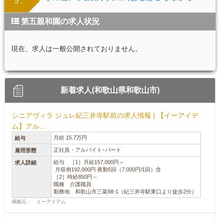
5 .
第五親和園の求人状況
現在、求人は一般公開されておりません。
新着求人(和歌山県和歌山市)
シニアヴィラ ジュレ紀三井寺駅前の求人情報 | 【イーアイデ
ム】アル...
月給 15.7万円
給与
正社員・アルバイト･パート
雇用形態
給与 ［1］月給157,000円～
求人詳細
月収例192,000円 夜勤5回（7,000円/1回）含
［2］時給850円～
職種 介護職員
勤務地 和歌山市三葛98-1（紀三井寺駅東口より徒歩2分）
掲載元： イーアイデム