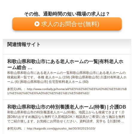
その他、通勤時間の短い職場の求人は？
求人のお問合せ(無料)
関連情報サイト
和歌山県和歌山市にある老人ホームの一覧|有料老人ホ
ーム総合 …
和歌山県和歌山市にある老人ホームの一覧和歌山県和歌山市にある老人ホームの
検索結果一覧です。 各種 老人ホーム (158) [和歌山県和歌山市] 介護付有料老人ホ
ーム (6) [和歌山県和歌山市] 住宅型有料老人ホーム (60)
参照元URL ： http://www.cordially.jp/home/all/%E5%92%8C%E6%AD%8C%E5%B1%B
1/%E5%92%8C%E6%AD%8C%E5%B1%B1%E5%B8%82/
和歌山県和歌山市の特別養護老人ホーム(特養) | 介護DB
和歌山県和歌山市の特別養護老人ホーム(特養)。地図上からも検索できます！介
護DBのおすすめ施設なら無料で入居相談OK！相談員がご希望に合う施設を無料
でご紹介致します。お気軽にお問合せください。資料請求、見学も【介護DB ...
参照元URL ： http://kaigodb.com/jigyousho_list/30/302015/103/