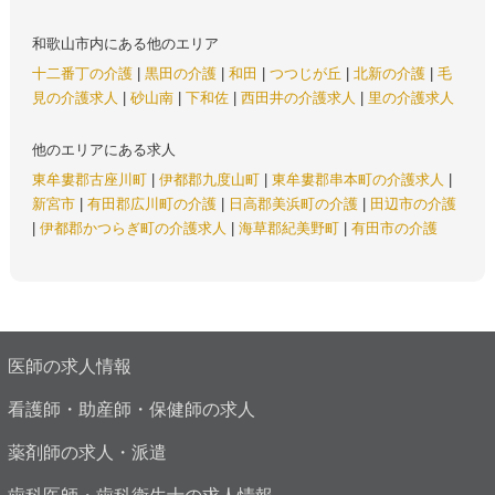
和歌山市内にある他のエリア
十二番丁の介護
|
黒田の介護
|
和田
|
つつじが丘
|
北新の介護
|
毛
見の介護求人
|
砂山南
|
下和佐
|
西田井の介護求人
|
里の介護求人
他のエリアにある求人
東牟婁郡古座川町
|
伊都郡九度山町
|
東牟婁郡串本町の介護求人
|
新宮市
|
有田郡広川町の介護
|
日高郡美浜町の介護
|
田辺市の介護
|
伊都郡かつらぎ町の介護求人
|
海草郡紀美野町
|
有田市の介護
医師の求人情報
看護師・助産師・保健師の求人
薬剤師の求人・派遣