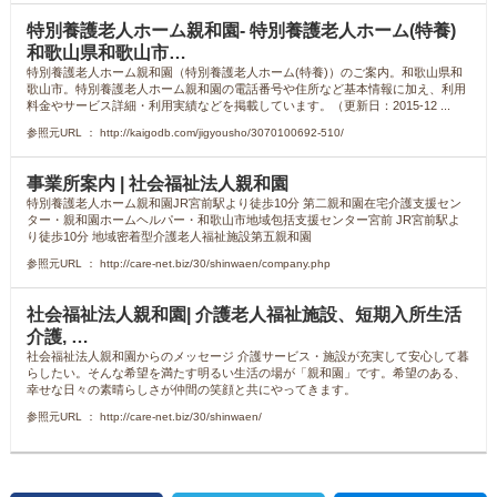
特別養護老人ホーム親和園- 特別養護老人ホーム(特養)
和歌山県和歌山市…
特別養護老人ホーム親和園（特別養護老人ホーム(特養)）のご案内。和歌山県和
歌山市。特別養護老人ホーム親和園の電話番号や住所など基本情報に加え、利用
料金やサービス詳細・利用実績などを掲載しています。（更新日：2015-12 ...
参照元URL ： http://kaigodb.com/jigyousho/3070100692-510/
事業所案内 | 社会福祉法人親和園
特別養護老人ホーム親和園JR宮前駅より徒歩10分 第二親和園在宅介護支援セン
ター・親和園ホームヘルパー・和歌山市地域包括支援センター宮前 JR宮前駅よ
り徒歩10分 地域密着型介護老人福祉施設第五親和園
参照元URL ： http://care-net.biz/30/shinwaen/company.php
社会福祉法人親和園| 介護老人福祉施設、短期入所生活
介護, …
社会福祉法人親和園からのメッセージ 介護サービス・施設が充実して安心して暮
らしたい。そんな希望を満たす明るい生活の場が「親和園」です。希望のある、
幸せな日々の素晴らしさが仲間の笑顔と共にやってきます。
参照元URL ： http://care-net.biz/30/shinwaen/