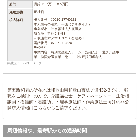
月給 15.2万 ~ 18.5万円
給与
正社員
雇用形態
求人番号 30010-17740161
求人詳細
求人情報の種類 一般（フルタイム）
事業所名 社会福祉法人順風会
所在地 〒640-8453
和歌山市木ノ本１８３７番地の１
電話番号 073-454-9820
FAX番号
事業内容 特別養護老人ホーム・短期入所・通所介護事
業 訪問介護事業 他 《公正採用選考人...
掲載元： ハローワーク
第五親和園の所在地は和歌山県和歌山市杭ノ瀬432-3です。 転
職をご検討中の方で、介護福祉士・ケアマネージャー・生活相
談員・看護師・看護助手・理学療法師・作業療法士向けの非公
開求人情報はこちらからご請求ください。
周辺情報や、最寄駅からの通勤時間