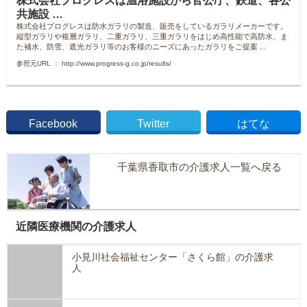
株式会社プログレスは温浴施設から官公庁、鉄道、各公
共施設 …
株式会社プログレスは防水ガラリの製造、販売をしているガラリメーカーです。
縦型ガラリや複層ガラリ、二重ガラリ、三重ガラリをはじめ高性能で高防水、ま
た補水、防雪、遮光ガラリ等のお客様のニーズにあったガラリをご提案 ...
参照元URL ： http://www.progress-g.co.jp/results/
Facebook
Twitter
はてな
千葉県香取市の介護求人一覧へ戻る
近隣医療機関の介護求人
小見川社会福祉センター「さくら館」の介護求
人