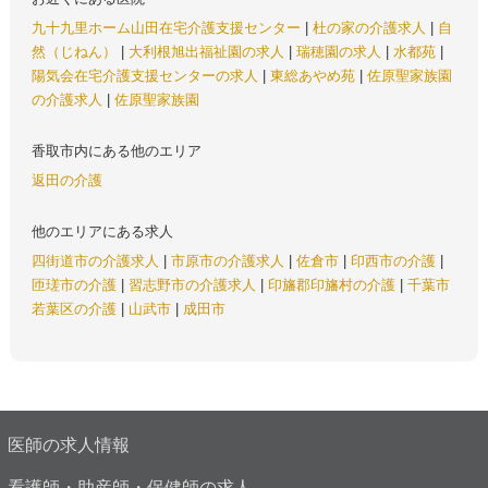
九十九里ホーム山田在宅介護支援センター
|
杜の家の介護求人
|
自
然（じねん）
|
大利根旭出福祉園の求人
|
瑞穂園の求人
|
水都苑
|
陽気会在宅介護支援センターの求人
|
東総あやめ苑
|
佐原聖家族園
の介護求人
|
佐原聖家族園
香取市内にある他のエリア
返田の介護
他のエリアにある求人
四街道市の介護求人
|
市原市の介護求人
|
佐倉市
|
印西市の介護
|
匝瑳市の介護
|
習志野市の介護求人
|
印旛郡印旛村の介護
|
千葉市
若葉区の介護
|
山武市
|
成田市
医師の求人情報
看護師・助産師・保健師の求人