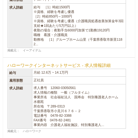
給与 ［1］時給1500円
求人詳細
※資格、経験を考慮し優遇
［2］時給850円～1000円
※資格、経験を考慮し優遇（介護職員処遇改善加算金年3回
支給★1回あたり5万円以上）
夜勤の場合：夜勤手当6000円加算で1勤務19120円
職種 看護・介護職員
勤務地 ［1］グループホーム山里（千葉県香取市新里118
2...
掲載元： イーアイデム
ハローワークインターネットサービス - 求人情報詳細
月給 12.6万 ~ 14.1万円
給与
正社員
雇用形態
求人番号 12060-03050561
求人詳細
求人情報の種類 一般（フルタイム）
事業所名 社会福祉法人 国寿会 特別養護老人ホーム
水都苑
所在地 〒289-0313
千葉県香取市小見川６７６－２
電話番号 0478-82-3388
FAX番号 0478-82-2481
事業内容 介護老人福祉施設、特別養護老人...
掲載元： ハローワーク