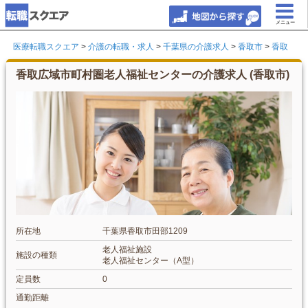
メニュー
医療転職スクエア
>
介護の転職・求人
>
千葉県の介護求人
>
香取市
>
香取
香取広域市町村圏老人福祉センターの介護求人 (香取市)
所在地
千葉県香取市田部1209
老人福祉施設
施設の種類
老人福祉センター（A型）
定員数
0
通勤距離