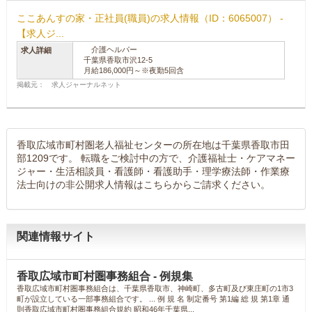
ここあんすの家・正社員(職員)の求人情報（ID：6065007） -
【求人ジ...
介護ヘルパー
求人詳細
千葉県香取市沢12-5
月給186,000円～※夜勤5回含
掲載元： 求人ジャーナルネット
香取広域市町村圏老人福祉センターの所在地は千葉県香取市田
部1209です。 転職をご検討中の方で、介護福祉士・ケアマネー
ジャー・生活相談員・看護師・看護助手・理学療法師・作業療
法士向けの非公開求人情報はこちらからご請求ください。
関連情報サイト
香取広域市町村圏事務組合 - 例規集
香取広域市町村圏事務組合は、千葉県香取市、神崎町、多古町及び東庄町の1市3
町が設立している一部事務組合です。 ... 例 規 名 制定番号 第1編 総 規 第1章 通
則香取広域市町村圏事務組合規約 昭和46年千葉県...