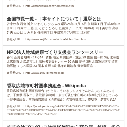
参照元URL ： http://katorikouiki.com/home/reiki.html
全国市長一覧 - ｜本サイトについて｜選挙とは
苫小牧市 岩倉 博文 いわくら ひろふみ 昭和25年01月15日 任期満了日 平成30年07
月08日 稚内市 工藤 広 くどう ひろし 任期満了日 平成31年04月30日 美唄市 髙橋
幹夫 たかはし みきお 任期満了日 平成31年07月02日 江別市
参照元URL ： http://www.seiji3ch.com/sichou/sichou1ran.htm
NPO法人地域健康づくり支援会ワンツースリー
番号 会員名 役職 ｲﾝｽﾄﾗｸﾀｰ 資格 地区 所属団体・施設 29 佐藤 信一郎 3級 北海道
北広島市 北広島市にし高齢者支援センター 30 吉田 陽子 3級 北海道釧路市 道東
勤医協 くしろ医院 33 関本 直輝 3級 北海道釧路市 道東勤医協 ...
参照元URL ： http://www.1to3.jp/member.cgi
香取広域市町村圏事務組合 - Wikipedia
香取広域市町村圏事務組合（かとりこういきしちょうそんけんじむくみあい）
は、千葉県 香取市、香取郡 神崎町、多古町及び東庄町の1市3町が設立している
一部事務組合。常備消防業務（消防組合）の管轄区域は、香取市、多古町及び ...
参照元URL ： https://ja.wikipedia.org/wiki/%E9%A6%99%E5%8F%96%E5%BA%83%
E5%9F%9F%E5%B8%82%E7%94%BA%E6%9D%91%E5%9C%8F%E4%BA%8B%E
5%8B%99%E7%B5%84%E5%90%88