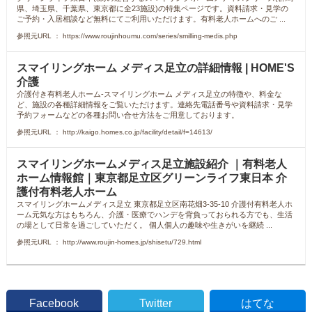
県、埼玉県、千葉県、東京都に全23施設)の特集ページです。資料請求・見学の
ご予約・入居相談など無料にてご利用いただけます。有料老人ホームへのご ...
参照元URL ： https://www.roujinhoumu.com/series/smilling-medis.php
スマイリングホーム メディス足立の詳細情報 | HOME'S
介護
介護付き有料老人ホーム-スマイリングホーム メディス足立の特徴や、料金な
ど、施設の各種詳細情報をご覧いただけます。連絡先電話番号や資料請求・見学
予約フォームなどの各種お問い合せ方法をご用意しております。
参照元URL ： http://kaigo.homes.co.jp/facility/detail/f=14613/
スマイリングホームメディス足立施設紹介 ｜有料老人
ホーム情報館｜東京都足立区グリーンライフ東日本 介
護付有料老人ホーム
スマイリングホームメディス足立 東京都足立区南花畑3-35-10 介護付有料老人ホ
ーム元気な方はもちろん、介護・医療でハンデを背負っておられる方でも、生活
の場として日常を過ごしていただく。 個人個人の趣味や生きがいを継続 ...
参照元URL ： http://www.roujin-homes.jp/shisetu/729.html
Facebook
Twitter
はてな