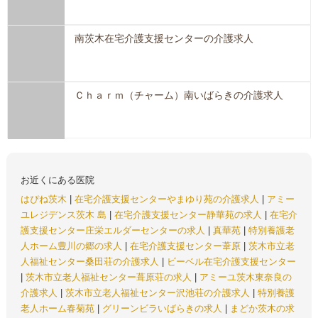
南茨木在宅介護支援センターの介護求人
Ｃｈａｒｍ（チャーム）南いばらきの介護求人
お近くにある医院
はぴね茨木
|
在宅介護支援センターやまゆり苑の介護求人
|
アミー
ユレジデンス茨木 島
|
在宅介護支援センター静華苑の求人
|
在宅介
護支援センター庄栄エルダーセンターの求人
|
真華苑
|
特別養護老
人ホーム豊川の郷の求人
|
在宅介護支援センター葦原
|
茨木市立老
人福祉センター桑田荘の介護求人
|
ビーベル在宅介護支援センター
|
茨木市立老人福祉センター葺原荘の求人
|
アミーユ茨木東奈良の
介護求人
|
茨木市立老人福祉センター沢池荘の介護求人
|
特別養護
老人ホーム春菊苑
|
グリーンビラいばらきの求人
|
まどか茨木の求