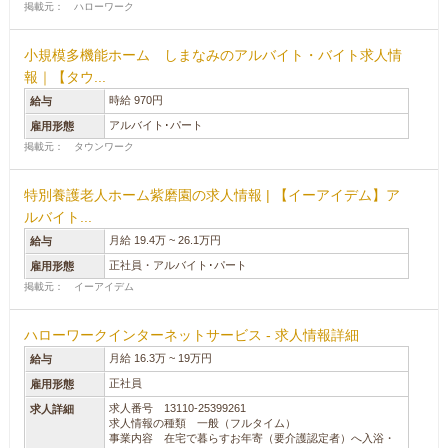
掲載元： ハローワーク
小規模多機能ホーム しまなみのアルバイト・バイト求人情
報｜【タウ...
時給 970円
給与
アルバイト･パート
雇用形態
掲載元： タウンワーク
特別養護老人ホーム紫磨園の求人情報 | 【イーアイデム】ア
ルバイト...
月給 19.4万 ~ 26.1万円
給与
正社員・アルバイト･パート
雇用形態
掲載元： イーアイデム
ハローワークインターネットサービス - 求人情報詳細
月給 16.3万 ~ 19万円
給与
正社員
雇用形態
求人番号 13110-25399261
求人詳細
求人情報の種類 一般（フルタイム）
事業内容 在宅で暮らすお年寄（要介護認定者）へ入浴・