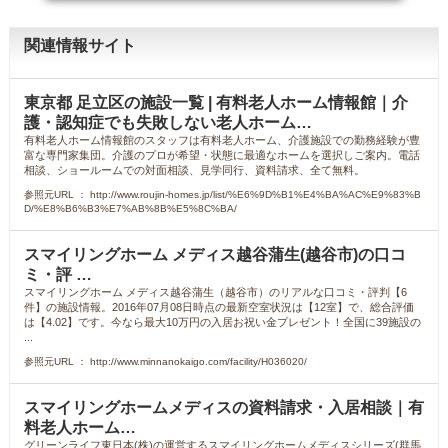
関連情報サイト
東京都 足立区の施設一覧 | 有料老人ホーム情報館｜介
護・認知症でも失敗しない老人ホーム…
有料老人ホーム情報館のスタッフは有料老人ホーム、介護施設での勤務経験が豊
富な専門家集団。介護のプロが希望・状態に最適なホームを選択しご案内。電話
相談、ショールームでの対面相談、見学同行、資料請求、全て無料。
参照元URL ： http://www.roujin-homes.jp/list/%E6%9D%B1%E4%BA%AC%E9%83%B
D/%E8%B6%B3%E7%AB%8B%E5%8C%BA/
スマイリングホーム メディス越谷蒲生(越谷市)の口コ
ミ・評 …
スマイリングホーム メディス越谷蒲生（越谷市）のリアルな口コミ・評判【6
件】の施設情報。2016年07月08日時点の最新空室状況は【12室】で、総合評価
は【4.02】です。今なら最大10万円の入居お祝い金プレゼント！全国に39施設の
...
参照元URL ： http://www.minnanokaigo.com/facility/H036020/
スマイリングホームメディスの資料請求・入居相談｜有
料老人ホーム…
グリーンライフ東日本(株)の運営するスマイリングホームメディスシリーズ(群馬