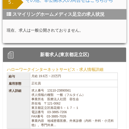
その他、非公開求人の問合せはこちらから
5 .
スマイリングホームメディス足立の求人状況
現在、求人は一般公開されておりません。
新着求人(東京都足立区)
ハローワークインターネットサービス - 求人情報詳細
月給 19.6万 ~ 23万円
給与
正社員
雇用形態
求人番号 13110-23890561
求人詳細
求人情報の種類 一般（フルタイム）
事業所名 医療法人社団 容生会
所在地 〒121-0062
東京都足立区南花畑５－１７－１
電話番号 03-3885-7206
FAX番号 03-3885-7026
事業内容 地域密着医療。外来診療（内科・外科・小児科
他）。専門外来...