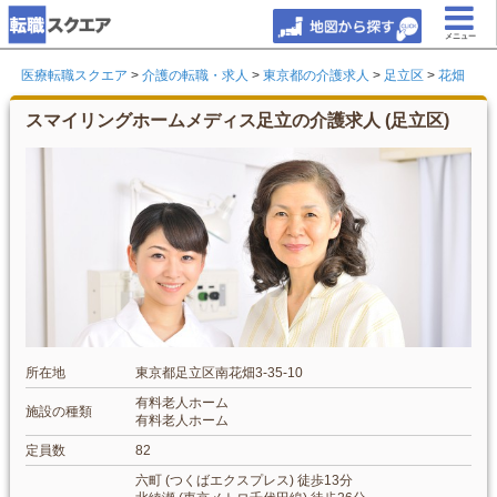
メニュー
医療転職スクエア
>
介護の転職・求人
>
東京都の介護求人
>
足立区
>
花畑
スマイリングホームメディス足立の介護求人 (足立区)
所在地
東京都足立区南花畑3-35-10
有料老人ホーム
施設の種類
有料老人ホーム
定員数
82
六町 (つくばエクスプレス) 徒歩13分