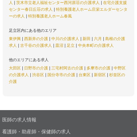
人
|
茨木市立老人福祉センター西河原荘の介護求人
|
在宅介護支援
センター春日丘荘の求人
|
特別養護老人ホーム庄栄エルダーセンタ
ーの求人
|
特別養護老人ホーム春風
足立区内にある他のエリア
東伊興
|
西新井の介護
|
中川の介護求人
|
新田
|
六月
|
島根の介護
求人
|
古千谷の介護求人
|
皿沼
|
足立
|
中央本町の介護求人
他のエリアにある求人
大田区
|
日野市の介護
|
三宅村阿古の介護
|
多摩市の介護
|
中野区
の介護求人
|
渋谷区
|
国分寺市の介護
|
台東区
|
新宿区
|
杉並区の
介護
医師の求人情報
看護師・助産師・保健師の求人