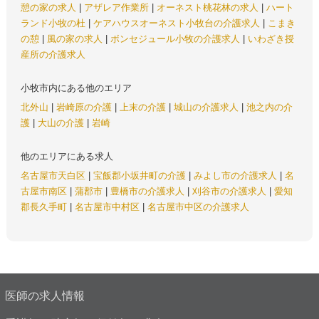
憩の家の求人
|
アザレア作業所
|
オーネスト桃花林の求人
|
ハート
ランド小牧の杜
|
ケアハウスオーネスト小牧台の介護求人
|
こまき
の憩
|
風の家の求人
|
ボンセジュール小牧の介護求人
|
いわざき授
産所の介護求人
小牧市内にある他のエリア
北外山
|
岩崎原の介護
|
上末の介護
|
城山の介護求人
|
池之内の介
護
|
大山の介護
|
岩崎
他のエリアにある求人
名古屋市天白区
|
宝飯郡小坂井町の介護
|
みよし市の介護求人
|
名
古屋市南区
|
蒲郡市
|
豊橋市の介護求人
|
刈谷市の介護求人
|
愛知
郡長久手町
|
名古屋市中村区
|
名古屋市中区の介護求人
医師の求人情報