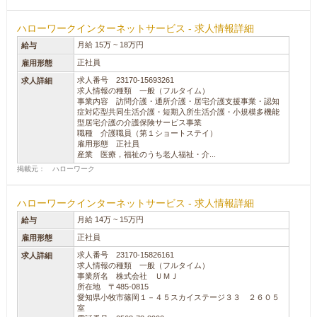
ハローワークインターネットサービス - 求人情報詳細
月給 15万 ~ 18万円
給与
正社員
雇用形態
求人番号 23170-15693261
求人詳細
求人情報の種類 一般（フルタイム）
事業内容 訪問介護・通所介護・居宅介護支援事業・認知
症対応型共同生活介護・短期入所生活介護・小規模多機能
型居宅介護の介護保険サービス事業
職種 介護職員（第１ショートステイ）
雇用形態 正社員
産業 医療，福祉のうち老人福祉・介...
掲載元： ハローワーク
ハローワークインターネットサービス - 求人情報詳細
月給 14万 ~ 15万円
給与
正社員
雇用形態
求人番号 23170-15826161
求人詳細
求人情報の種類 一般（フルタイム）
事業所名 株式会社 ＵＭＪ
所在地 〒485-0815
愛知県小牧市篠岡１－４５スカイステージ３３ ２６０５
室