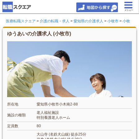
メニュー
医療転職スクエア
>
介護の転職・求人
>
愛知県の介護求人
>
小牧市
>
小牧
ゆうあいの介護求人 (小牧市)
所在地
愛知県小牧市小木南2-88
老人福祉施設
施設の種類
特別養護老人ホーム
定員数
80
大山寺 (名鉄犬山線) 徒歩25分