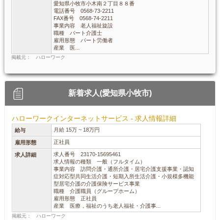
愛知県小牧市小木南２丁目８８番
電話番号 0568-73-2211
FAX番号 0568-74-2211
事業内容 老人福祉旋設
職種 パート介護士
雇用形態 パート労働者
産業 医...
掲載元： ハローワーク
新着求人(愛知県小牧市)
ハローワークインターネットサービス - 求人情報詳細
月給 15万 ~ 18万円
給与
正社員
雇用形態
求人番号 23170-15695461
求人詳細
求人情報の種類 一般（フルタイム）
事業内容 訪問介護・通所介護・居宅介護支援事業・認知
症対応型共同生活介護・短期入所生活介護・小規模多機能
型居宅介護の介護保険サービス事業
職種 介護職員（グループホーム）
雇用形態 正社員
産業 医療，福祉のうち老人福祉・介護事...
掲載元： ハローワーク