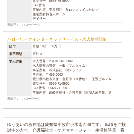
電話番号 0568-78-8900
FAX番号
事業内容 美容部門・サロンスマイルセレブ
住宅型有料老人ホーム
デイサー...
掲載元： ハローワーク
ハローワークインターネットサービス - 求人情報詳細
月給 18万 ~ 30万円
給与
正社員
雇用形態
求人番号 23170-16133061
求人詳細
求人情報の種類 一般（フルタイム）
事業所名 株式会社 樹スライブ
所在地 〒485-0003
愛知県小牧市久保一色野中３９番地１ 玉置ビル２Ａ
電話番号 0568-71-5900
FAX番号 0568-71-5901
事業内容 高齢者福祉・介護事業（短期入所事業、通...
掲載元： ハローワーク
ゆうあいの所在地は愛知県小牧市小木南2-88です。 転職をご検
討中の方で、介護福祉士・ケアマネージャー・生活相談員・看