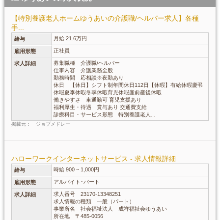
【特別養護老人ホームゆうあいの介護職/ヘルパー求人】各種
手...
月給 21.6万円
給与
正社員
雇用形態
募集職種 介護職/ヘルパー
求人詳細
仕事内容 介護業務全般
勤務時間 応相談※夜勤あり
休日 【休日】シフト制年間休日112日【休暇】有給休暇慶弔
休暇夏季休暇冬季休暇育児休暇産前産後休暇
働きやすさ 車通勤可 育児支援あり
福利厚生・待遇 賞与あり 交通費支給
診療科目・サービス形態 特別養護老人...
掲載元： ジョブメドレー
ハローワークインターネットサービス - 求人情報詳細
時給 900 ~ 1,000円
給与
アルバイト･パート
雇用形態
求人番号 23170-13348251
求人詳細
求人情報の種類 一般（パート）
事業所名 社会福祉法人 成祥福祉会ゆうあい
所在地 〒485-0056