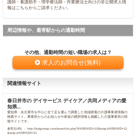
護師・看護助手・理学療法師・作業療法士向けの非公開求人情
報はこちらからご請求ください。
周辺情報や、最寄駅からの通勤時間
その他、通勤時間の短い職場の求人は？
求人のお問合せ(無料)
関連情報サイト
春日井市の デイサービス デイケア／共同メディアの愛
知県...
愛知県・名古屋市を中心に全て足を運んで調査した地域密着の介護事業者情報の
検索サイト。事業所からのお知らせや新規の開所情報も掲載した介護事業所の情
報サイトです。
参照元URL ： http://kaigomap.com/search/rs.php?k%5B%5D=10&amp;k%5B%5D=11
&amp;a%5B%5D=21