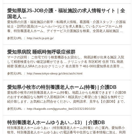
愛知県版JS-JOB介護・福祉施設の求人情報サイト｜全
国老人 ...
愛知県の介護・福祉施設の新卒・転職求人情報。看護職・介護スタッフ・介護福
祉士・訪問介護員(ホームヘルパー)などを求人募集しているグループホーム,特
養、特別養護老人ホーム、デイサービス介護施設を検索。全国老人福祉施設 ...
参照元URL ： http://aichi.js-job.jp/
愛知県病院 睡眠時無呼吸症候群
マークの説明： ご自宅で行う検査機器をお貸出し、簡易診断が出来る施設 入院
して精密検査を行い確定診断ができる ... クリニック名 市区町村 住所 TEL 簡易
精密 医療法人SRA たかおかクリニック 名古屋市 〒461-0001愛知県名古屋市 ...
参照元URL ： http://www.tokyo-sleep.jp/clinic/aichi.html
愛知県小牧市の特別養護老人ホーム(特養) | 介護DB
愛知県小牧市の特別養護老人ホーム(特養)。地図上からも検索できます！介護DB
のおすすめ施設なら無料で入居相談OK！相談員がご希望に合う施設を無料でご
紹介致します。お気軽にお問合せください。資料請求、見学も【介護DB】まで。
参照元URL ： http://kaigodb.com/jigyousho_list/23/232190/103/
特別養護老人ホームゆうあい...-13） | 介護DB
特別養護老人ホームゆうあい（特別養護老人ホーム(特養)）のご案内。愛知県小
牧市。特別養護老人ホームゆうあいの電話番号や住所など基本情報に加え、利用