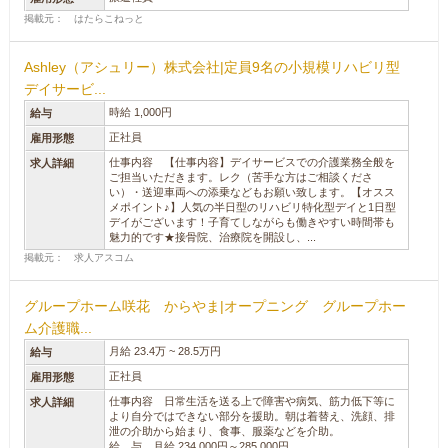
掲載元： はたらこねっと
Ashley（アシュリー）株式会社|定員9名の小規模リハビリ型
デイサービ...
時給 1,000円
給与
正社員
雇用形態
仕事内容 【仕事内容】デイサービスでの介護業務全般を
求人詳細
ご担当いただきます。レク（苦手な方はご相談くださ
い）・送迎車両への添乗などもお願い致します。【オスス
メポイント♪】人気の半日型のリハビリ特化型デイと1日型
デイがございます！子育てしながらも働きやすい時間帯も
魅力的です★接骨院、治療院を開設し、...
掲載元： 求人アスコム
グループホーム咲花 からやま|オープニング グループホー
ム介護職...
月給 23.4万 ~ 28.5万円
給与
正社員
雇用形態
仕事内容 日常生活を送る上で障害や病気、筋力低下等に
求人詳細
より自分ではできない部分を援助。朝は着替え、洗顔、排
泄の介助から始まり、食事、服薬などを介助。
給 与 月給 234,000円～285,000円