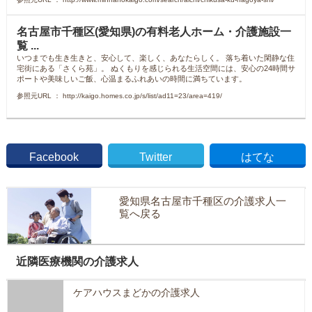
名古屋市千種区(愛知県)の有料老人ホーム・介護施設一
覧 ...
いつまでも生き生きと、安心して、楽しく、あなたらしく。 落ち着いた閑静な住
宅街にある「さくら苑」。 ぬくもりを感じられる生活空間には、安心の24時間サ
ポートや美味しいご飯、心温まるふれあいの時間に満ちています。
参照元URL ： http://kaigo.homes.co.jp/s/list/ad11=23/area=419/
Facebook
Twitter
はてな
愛知県名古屋市千種区の介護求人一
覧へ戻る
近隣医療機関の介護求人
ケアハウスまどかの介護求人