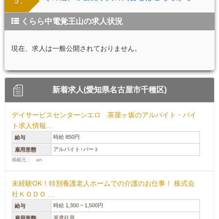
5 .
くらら中電覚王山の求人状況
現在、求人は一般公開されておりません。
新着求人(愛知県名古屋市千種区)
デイサービスセンターシエロ 茶屋ヶ坂のアルバイト・バイ
ト求人情報...
時給 850円
給与
アルバイト･パート
雇用形態
掲載元： an
未経験OK！特別養護老人ホームでの介護のお仕事！ 株式会
社ＫＯＤＯ ...
時給 1,300 ~ 1,500円
給与
派遣社員
雇用形態