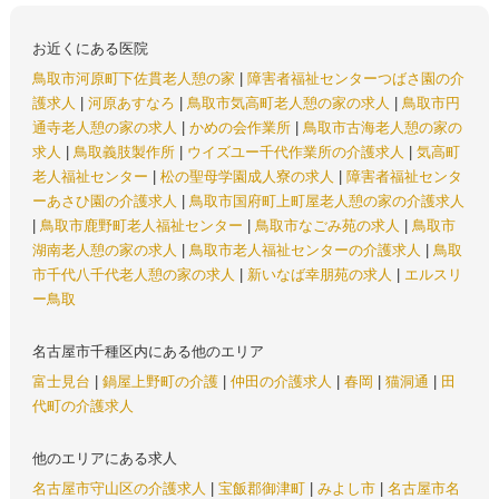
お近くにある医院
鳥取市河原町下佐貫老人憩の家
|
障害者福祉センターつばさ園の介
護求人
|
河原あすなろ
|
鳥取市気高町老人憩の家の求人
|
鳥取市円
通寺老人憩の家の求人
|
かめの会作業所
|
鳥取市古海老人憩の家の
求人
|
鳥取義肢製作所
|
ウイズユー千代作業所の介護求人
|
気高町
老人福祉センター
|
松の聖母学園成人寮の求人
|
障害者福祉センタ
ーあさひ園の介護求人
|
鳥取市国府町上町屋老人憩の家の介護求人
|
鳥取市鹿野町老人福祉センター
|
鳥取市なごみ苑の求人
|
鳥取市
湖南老人憩の家の求人
|
鳥取市老人福祉センターの介護求人
|
鳥取
市千代八千代老人憩の家の求人
|
新いなば幸朋苑の求人
|
エルスリ
ー鳥取
名古屋市千種区内にある他のエリア
富士見台
|
鍋屋上野町の介護
|
仲田の介護求人
|
春岡
|
猫洞通
|
田
代町の介護求人
他のエリアにある求人
名古屋市守山区の介護求人
|
宝飯郡御津町
|
みよし市
|
名古屋市名