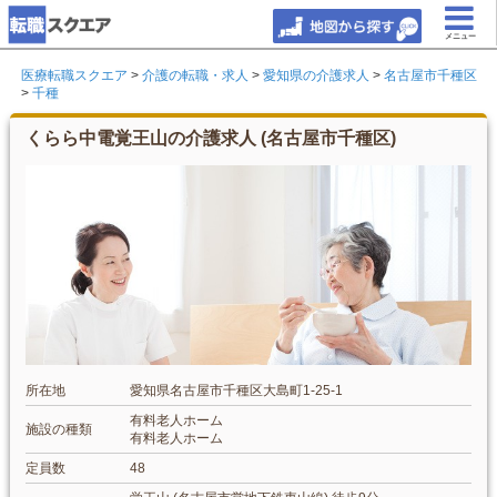
メニュー
医療転職スクエア
>
介護の転職・求人
>
愛知県の介護求人
>
名古屋市千種区
>
千種
くらら中電覚王山の介護求人 (名古屋市千種区)
所在地
愛知県名古屋市千種区大島町1-25-1
有料老人ホーム
施設の種類
有料老人ホーム
定員数
48