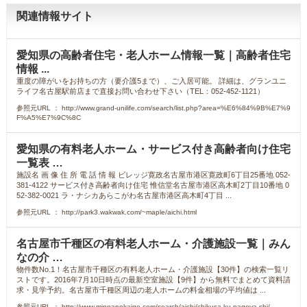
関連情報サイト
愛知県の高齢者住宅・老人ホーム情報一覧｜高齢者住宅
情報 ...
重度の障がいをお持ちの方（要介護5まで）、ご入居可能。 詳細は、グランユニ
ライフ名古屋駅前店まで直接お問い合わせ下さい（TEL：052-452-1121）
参照元URL ： http://www.grand-unilife.com/search/list.php?area=%E6%84%9B%E7%9
F%A5%E7%9C%8C
愛知県の有料老人ホーム・サービス付き高齢者向け住宅
一覧表 …
施設名 画 像 住 所 電 話 情 報 ビレッジ寛政名古屋市港区寛政町6丁目25番地 052-
381-4122 サービス付き高齢者向け住宅 惟信堂名古屋市港区高木町2丁目10番地 0
52-382-0021 ラ・ナシカあらこがわ名古屋市港区高木町4丁目 ...
参照元URL ： http://park3.wakwak.com/~maple/aichi.html
名古屋市千種区の有料老人ホーム・介護施設一覧｜みん
なの介 …
物件数No.1！名古屋市千種区の有料老人ホーム・介護施設【30件】の検索一覧リ
ストです。2016年7月10日時点の最新空室施設【9件】から無料でまとめて資料請
求・見学予約。名古屋市千種区周辺の老人ホームの料金相場の平均値は ...
参照元URL ： http://www.minnanokaigo.com/search/aichi/chikusa-ku-nagoya-shi/