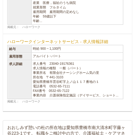
産業 医療，福祉のうち病院
就業形態 フルタイム
雇用期間 雇用期間の定めなし
年齢 59歳以下
年齢...
掲載元： ハローワーク
ハローワークインターネットサービス - 求人情報詳細
時給 900 ~ 1,100円
給与
アルバイト･パート
雇用形態
求人番号 23040-19176361
求人詳細
求人情報の種類 一般（パート）
事業所名 有限会社ナーシングホーム気の里
所在地 〒441-3103
愛知県豊橋市雲谷町字上ノ山１１７番地の１
電話番号 0532-65-7111
FAX番号 0532-65-7122
事業内容 介護保険指定施設（デイサービス、ショート...
掲載元： ハローワーク
おおしみず憩いの杜の所在地は愛知県豊橋市南大清水町字藤ヶ
谷223-1です。 転職をご検討中の方で、介護福祉士・ケアマネ