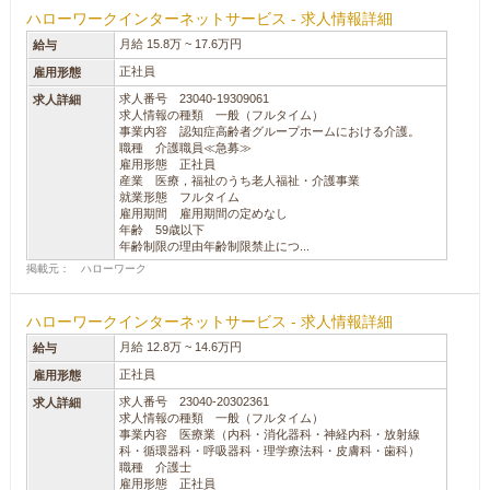
ハローワークインターネットサービス - 求人情報詳細
月給 15.8万 ~ 17.6万円
給与
正社員
雇用形態
求人番号 23040-19309061
求人詳細
求人情報の種類 一般（フルタイム）
事業内容 認知症高齢者グループホームにおける介護。
職種 介護職員≪急募≫
雇用形態 正社員
産業 医療，福祉のうち老人福祉・介護事業
就業形態 フルタイム
雇用期間 雇用期間の定めなし
年齢 59歳以下
年齢制限の理由年齢制限禁止につ...
掲載元： ハローワーク
ハローワークインターネットサービス - 求人情報詳細
月給 12.8万 ~ 14.6万円
給与
正社員
雇用形態
求人番号 23040-20302361
求人詳細
求人情報の種類 一般（フルタイム）
事業内容 医療業（内科・消化器科・神経内科・放射線
科・循環器科・呼吸器科・理学療法科・皮膚科・歯科）
職種 介護士
雇用形態 正社員