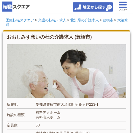
メニュー
医療転職スクエア
>
介護の転職・求人
>
愛知県の介護求人
>
豊橋市
>
大清水
町
おおしみず憩いの杜の介護求人 (豊橋市)
所在地
愛知県豊橋市南大清水町字藤ヶ谷223-1
有料老人ホーム
施設の種類
有料老人ホーム
定員数
50