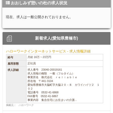
おおしみず憩いの杜の求人状況
現在、求人は一般公開されておりません。
新着求人(愛知県豊橋市)
ハローワークインターネットサービス - 求人情報詳細
月給 16万 ~ 23万円
給与
正社員
雇用形態
求人番号 23040-20019161
求人詳細
求人情報の種類 一般（フルタイム）
事業所名 株式会社 ｒｅｌｉａｂｌｅ
所在地 〒441-3104
愛知県豊橋市大脇町字大脇２０－８ カワイハイツ２ １
０２
電話番号 0532-41-6868
FAX番号 0532-41-6867
事業内容 集合住宅にお住まいの介護...
掲載元： ハローワーク