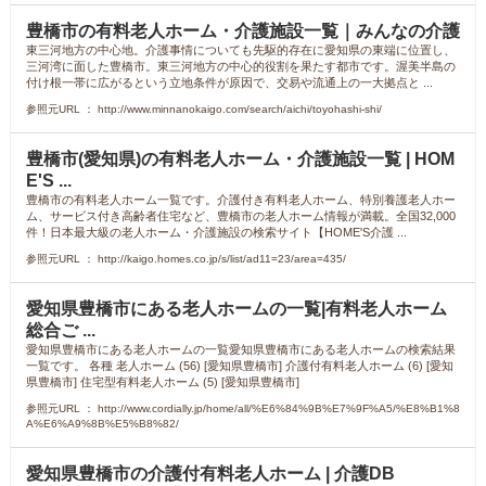
豊橋市の有料老人ホーム・介護施設一覧｜みんなの介護
東三河地方の中心地。介護事情についても先駆的存在に愛知県の東端に位置し、
三河湾に面した豊橋市。東三河地方の中心的役割を果たす都市です。渥美半島の
付け根一帯に広がるという立地条件が原因で、交易や流通上の一大拠点と ...
参照元URL ： http://www.minnanokaigo.com/search/aichi/toyohashi-shi/
豊橋市(愛知県)の有料老人ホーム・介護施設一覧 | HOM
E'S ...
豊橋市の有料老人ホーム一覧です。介護付き有料老人ホーム、特別養護老人ホー
ム、サービス付き高齢者住宅など、豊橋市の老人ホーム情報が満載。全国32,000
件！日本最大級の老人ホーム・介護施設の検索サイト【HOME'S介護 ...
参照元URL ： http://kaigo.homes.co.jp/s/list/ad11=23/area=435/
愛知県豊橋市にある老人ホームの一覧|有料老人ホーム
総合ご ...
愛知県豊橋市にある老人ホームの一覧愛知県豊橋市にある老人ホームの検索結果
一覧です。 各種 老人ホーム (56) [愛知県豊橋市] 介護付有料老人ホーム (6) [愛知
県豊橋市] 住宅型有料老人ホーム (5) [愛知県豊橋市]
参照元URL ： http://www.cordially.jp/home/all/%E6%84%9B%E7%9F%A5/%E8%B1%8
A%E6%A9%8B%E5%B8%82/
愛知県豊橋市の介護付有料老人ホーム | 介護DB