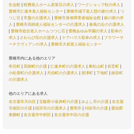
生会館
|
軽費老人ホーム若菜荘の求人
|
ワークショップ杜の求人
|
豊橋市仁連木老人福祉センター
|
豊橋市城下老人憩の家の求人
|
つ
つじ荘
|
常盤の介護求人
|
豊橋市身体障害者福祉会館
|
銀の家の求
人
|
豊橋市高師老人福祉センターの介護求人
|
春風の丘の介護求人
|
豊橋市総合老人ホームつつじ荘
|
豊橋あゆみ学園の求人
|
彩幸の
求人
|
さわらび荘の介護求人
|
ケアハウス彩幸の求人
|
フラワーサ
ーチラヴィアンの求人
|
豊橋市大岩老人福祉センター
豊橋市内にある他のエリア
牟呂町
|
高師町の介護
|
仁連木町の介護求人
|
東松山町
|
前芝町
|
小松原町の介護求人
|
天伯町の介護求人
|
老津町
|
下地町
|
細谷町
の介護求人
他のエリアにある求人
名古屋市天白区
|
宝飯郡小坂井町の介護
|
みよし市の介護
|
名古屋
市南区の介護
|
稲沢市の介護求人
|
豊明市
|
刈谷市の介護
|
愛知郡
東郷町
|
名古屋市中村区
|
名古屋市中区の介護