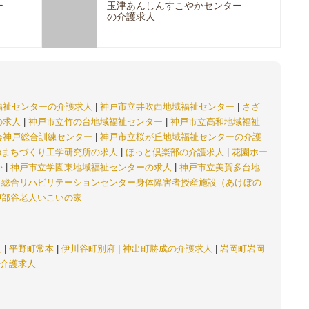
ー
玉津あんしんすこやかセンター
の介護求人
福祉センターの介護求人
|
神戸市立井吹西地域福祉センター
|
さざ
の求人
|
神戸市立竹の台地域福祉センター
|
神戸市立高和地域福祉
会神戸総合訓練センター
|
神戸市立桜が丘地域福祉センターの介護
のまちづくり工学研究所の求人
|
ほっと倶楽部の介護求人
|
花園ホー
か
|
神戸市立学園東地域福祉センターの求人
|
神戸市立美賀多台地
|
総合リハビリテーションセンター身体障害者授産施設（あけぼの
押部谷老人いこいの家
人
|
平野町常本
|
伊川谷町別府
|
神出町勝成の介護求人
|
岩岡町岩岡
介護求人