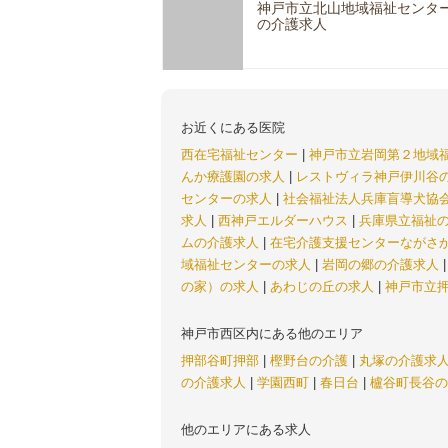
神戸市立北山地域福祉センタ
の介護求人
お近くにある医院
西在宅福祉センター
|
神戸市立岩岡第２地域
んか療護園の求人
|
レストヴィラ神戸伊川谷
センターの求人
|
社会福祉法人兵庫盲導犬協
求人
|
西神戸エルダーハウス
|
兵庫県立福祉
ムの介護求人
|
在宅介護支援センターながさ
域福祉センターの求人
|
岩岡の郷の介護求人
の家）の求人
|
あわじの丘の求人
|
神戸市立
神戸市西区内にある他のエリア
押部谷町押部
|
樫野台の介護
|
丸塚の介護求
の介護求人
|
学園西町
|
春日台
|
櫨谷町長谷の
他のエリアにある求人