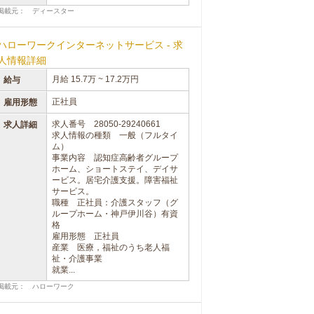
掲載元： ディースター
ハローワークインターネットサービス - 求
人情報詳細
月給 15.7万 ~ 17.2万円
給与
正社員
雇用形態
求人番号 28050-29240661
求人詳細
求人情報の種類 一般（フルタイ
ム）
事業内容 認知症高齢者グループ
ホーム、ショートステイ、デイサ
ービス。居宅介護支援。障害福祉
サービス。
職種 正社員：介護スタッフ（グ
ループホーム・神戸伊川谷）有資
格
雇用形態 正社員
産業 医療，福祉のうち老人福
祉・介護事業
就業...
掲載元： ハローワーク