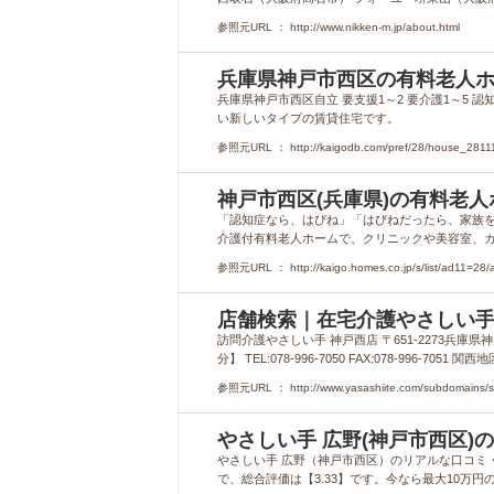
参照元URL ： http://www.nikken-m.jp/about.html
兵庫県神戸市西区の有料老人ホ
兵庫県神戸市西区自立 要支援1～2 要介護1～5 
い新しいタイプの賃貸住宅です。
参照元URL ： http://kaigodb.com/pref/28/house_2811
神戸市西区(兵庫県)の有料老人
「認知症なら、はぴね」「はぴねだったら、家族を
介護付有料老人ホームで、クリニックや美容室、カフ
参照元URL ： http://kaigo.homes.co.jp/s/list/ad11=28/
店舗検索｜在宅介護やさしい
訪問介護やさしい手 神戸西店 〒651-2273兵庫
分】 TEL:078-996-7050 FAX:078-996-7
参照元URL ： http://www.yasashiite.com/subdomains/se
やさしい手 広野(神戸市西区)
やさしい手 広野（神戸市西区）のリアルな口コミ・評
で、総合評価は【3.33】です。今なら最大10万円