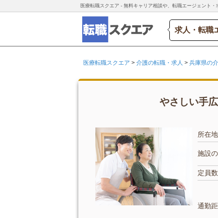
医療転職スクエア - 無料キャリア相談や、転職エージェント・
求人・転職
医療転職スクエア
>
介護の転職・求人
>
兵庫県の
やさしい手広
所在地
施設の
定員数
通勤距