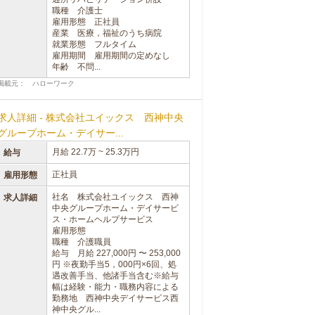
職種 介護士
雇用形態 正社員
産業 医療，福祉のうち病院
就業形態 フルタイム
雇用期間 雇用期間の定めなし
年齢 不問...
掲載元： ハローワーク
求人詳細 - 株式会社ユイックス 西神中央
グループホーム・デイサー...
月給 22.7万 ~ 25.3万円
給与
正社員
雇用形態
社名 株式会社ユイックス 西神
求人詳細
中央グループホーム・デイサービ
ス・ホームヘルプサービス
雇用形態
職種 介護職員
給与 月給 227,000円 〜 253,000
円 ※夜勤手当5，000円×6回、処
遇改善手当、他諸手当含む※給与
幅は経験・能力・職務内容による
勤務地 西神中央デイサービス西
神中央グル...