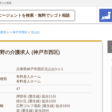
求人の検索
エージェントを検索・無料でシゴト相談
介護求人
>
神戸市西区
>
北山台
野の介護求人 (神戸市西区)
兵庫県神戸市西区北山台3-1-1
有料老人ホーム
種類
有料老人ホーム
47
押部谷 (粟生線) 徒歩11分
緑が丘 (粟生線) 徒歩13分
離
広野ゴルフ場前 (粟生線) 徒歩18分
栄 (粟生線) 徒歩26分