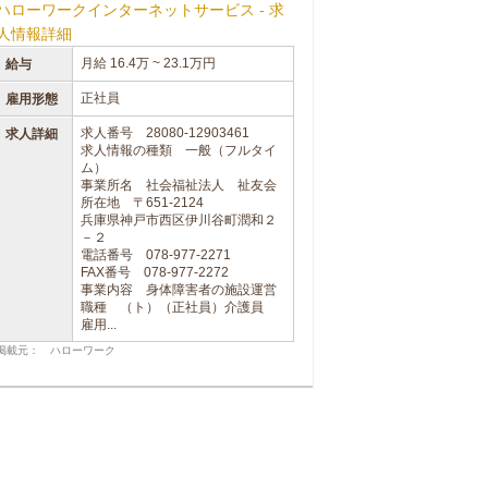
ハローワークインターネットサービス - 求
人情報詳細
月給 16.4万 ~ 23.1万円
給与
正社員
雇用形態
求人番号 28080-12903461
求人詳細
求人情報の種類 一般（フルタイ
ム）
事業所名 社会福祉法人 祉友会
所在地 〒651-2124
兵庫県神戸市西区伊川谷町潤和２
－２
電話番号 078-977-2271
FAX番号 078-977-2272
事業内容 身体障害者の施設運営
職種 （ト）（正社員）介護員
雇用...
掲載元： ハローワーク