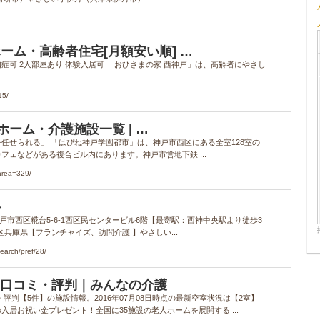
ーム・高齢者住宅[月額安い順] …
認知症可 2人部屋あり 体験入居可 「おひさまの家 西神戸」は、高齢者にやさし
15/
ホーム・介護施設一覧 | …
任せられる」 「はぴね神戸学園都市」は、神戸市西区にある全室128室の
ェなどがある複合ビル内にあります。神戸市営地下鉄 ...
area=329/
手
県神戸市西区糀台5-6-1西区民センタービル6階【最寄駅：西神中央駅より徒歩3
051 関西地区兵庫県【フランチャイズ、訪問介護 】やさしい...
arch/pref/28/
の口コミ・評判｜みんなの介護
判【5件】の施設情報。2016年07月08日時点の最新空室状況は【2室】
の入居お祝い金プレゼント！全国に35施設の老人ホームを展開する ...