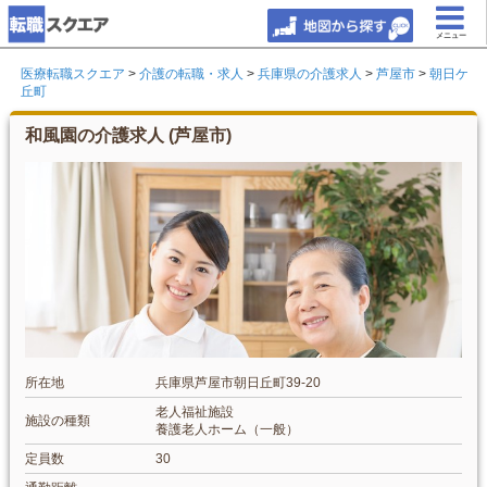
メニュー
医療転職スクエア
>
介護の転職・求人
>
兵庫県の介護求人
>
芦屋市
>
朝日ケ
丘町
和風園の介護求人 (芦屋市)
所在地
兵庫県芦屋市朝日丘町39-20
老人福祉施設
施設の種類
養護老人ホーム（一般）
定員数
30