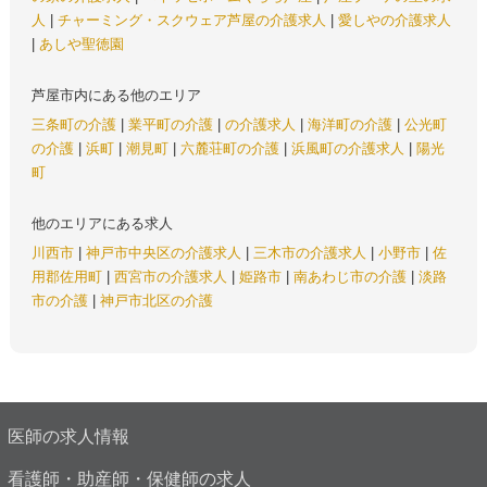
人
|
チャーミング・スクウェア芦屋の介護求人
|
愛しやの介護求人
|
あしや聖徳園
芦屋市内にある他のエリア
三条町の介護
|
業平町の介護
|
の介護求人
|
海洋町の介護
|
公光町
の介護
|
浜町
|
潮見町
|
六麓荘町の介護
|
浜風町の介護求人
|
陽光
町
他のエリアにある求人
川西市
|
神戸市中央区の介護求人
|
三木市の介護求人
|
小野市
|
佐
用郡佐用町
|
西宮市の介護求人
|
姫路市
|
南あわじ市の介護
|
淡路
市の介護
|
神戸市北区の介護
医師の求人情報
看護師・助産師・保健師の求人