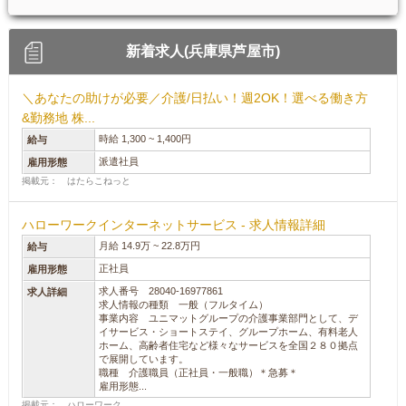
新着求人(兵庫県芦屋市)
＼あなたの助けが必要／介護/日払い！週2OK！選べる働き方
&勤務地 株...
時給 1,300 ~ 1,400円
給与
派遣社員
雇用形態
掲載元： はたらこねっと
ハローワークインターネットサービス - 求人情報詳細
月給 14.9万 ~ 22.8万円
給与
正社員
雇用形態
求人番号 28040-16977861
求人詳細
求人情報の種類 一般（フルタイム）
事業内容 ユニマットグループの介護事業部門として、デ
イサービス・ショートステイ、グループホーム、有料老人
ホーム、高齢者住宅など様々なサービスを全国２８０拠点
で展開しています。
職種 介護職員（正社員・一般職）＊急募＊
雇用形態...
掲載元： ハローワーク