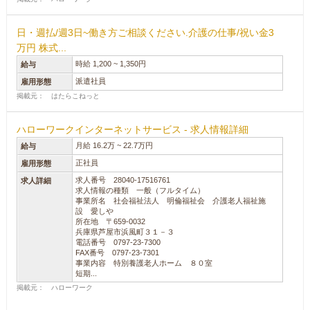
日・週払/週3日~働き方ご相談ください.介護の仕事/祝い金3
万円 株式...
時給 1,200 ~ 1,350円
給与
派遣社員
雇用形態
掲載元： はたらこねっと
ハローワークインターネットサービス - 求人情報詳細
月給 16.2万 ~ 22.7万円
給与
正社員
雇用形態
求人番号 28040-17516761
求人詳細
求人情報の種類 一般（フルタイム）
事業所名 社会福祉法人 明倫福祉会 介護老人福祉施
設 愛しや
所在地 〒659-0032
兵庫県芦屋市浜風町３１－３
電話番号 0797-23-7300
FAX番号 0797-23-7301
事業内容 特別養護老人ホーム ８０室
短期...
掲載元： ハローワーク