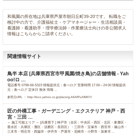
和風園の所在地は兵庫県芦屋市朝日丘町39-20です。 転職をご
検討中の方で、介護福祉士・ケアマネージャー・生活相談員・
看護師・看護助手・理学療法師・作業療法士向けの非公開求人
情報はこちらからご請求ください。
関連情報サイト
鳥半 本店 [兵庫県西宮市甲風園/焼き鳥]の店舗情報 - Yah
oo!ロ …
電話番号 0798-66-5323 情報提供元：食べログ 営業時間 17:00～24:00 情報提供
元：食べログ 定休日 無休 情報 ...
参照元URL ： http://loco.yahoo.co.jp/place/g-A6AfPuXlMXY/
匠の外構工事・ガーデニング・エクステリア 神戸・西
宮・三田 …
～ 施工可能エリア ～ [兵庫県下 ] 神戸市（全区：中央区・西区・北区・東灘区・
垂水区・兵庫区・灘区・須磨区・長田区）・三田市・宝塚市・西宮市・篠山市・
三木市・明石市・西脇市・伊丹市・芦屋市・尼崎市・小野市・加東市 ...