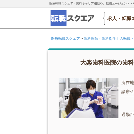
医療転職スクエア - 無料キャリア相談や、転職エージェント・
求人・転職
医療転職スクエア
>
歯科医師・歯科衛生士の転職・
大楽歯科医院の歯科
所在地
診療科
通勤距