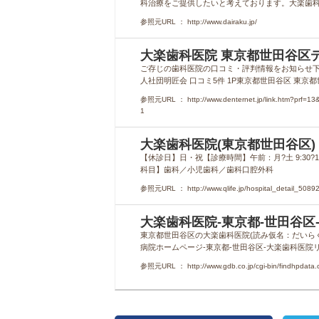
科治療をご提供したいと考えております。大楽歯科
参照元URL ： http://www.dairaku.jp/
大楽歯科医院 東京都世田谷区デン
ご存じの歯科医院の口コミ・評判情報をお知らせ下
人社団明匠会 口コミ5件 1P東京都世田谷区 東京都世
参照元URL ： http://www.denternet.jp/link.htm?p
1
大楽歯科医院(東京都世田谷区)－病院
【休診日】日・祝【診療時間】午前：月?土 9:30?13:00
科目】歯科／小児歯科／歯科口腔外科
参照元URL ： http://www.qlife.jp/hospital_detail_5089
大楽歯科医院-東京都-世田谷区
東京都世田谷区の大楽歯科医院(読み仮名：だいら
病院ホームページ-東京都-世田谷区-大楽歯科医院リ
参照元URL ： http://www.gdb.co.jp/cgi-bin/findhpdat