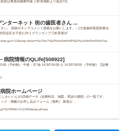
医院は東急田園都市線 三軒茶屋駅より徒歩7分。
ターネット 街の歯医者さん ...
さい。 投稿ボタンでコメント投稿をお願いします。↓ 1大楽歯科医院医療法
田谷区太子堂2-29-1 グランヴィア三軒茶屋1F
rf=13&amp;gun=12&amp;clinam=%c2%e7%b3%da%bb%f5%b2%ca%b0%e5%b1%a
情報のQLife[508922]
（予約制） 午後：月?金 14:30?19:00 土 14:30?18:00 （予約制）【診療
22
-病院ホームページ
くしかいいん)の詳細データ（診療科目、地図、受診の感想）の一覧です。
ンク・掲載のお申し込みフォーム（無料） 新規お ...
a.cgi?ULRIDNo=C12282&amp;all=yes