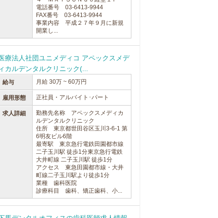
電話番号 03-6413-9944
FAX番号 03-6413-9944
事業内容 平成２７年９月に新規
開業し...
医療法人社団ユニメディコ アペックスメデ
ィカルデンタルクリニック(...
月給 30万 ~ 60万円
給与
正社員・アルバイト･パート
雇用形態
勤務先名称 アペックスメディカ
求人詳細
ルデンタルクリニック
住所 東京都世田谷区玉川3-6-1 第
6明友ビル6階
最寄駅 東京急行電鉄田園都市線
二子玉川駅 徒歩1分東京急行電鉄
大井町線 二子玉川駅 徒歩1分
アクセス 東急田園都市線・大井
町線二子玉川駅より徒歩1分
業種 歯科医院
診療科目 歯科、矯正歯科、小...