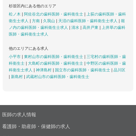
杉並区内にある他のエリア
松ノ木
|
阿佐谷北の歯科医師・歯科衛生士
|
上荻の歯科医師・歯科
衛生士求人
|
方南
|
久我山
|
天沼の歯科医師・歯科衛生士求人
|
堀
ノ内の歯科医師・歯科衛生士求人
|
清水
|
高井戸東
|
上井草の歯科
医師・歯科衛生士求人
他のエリアにある求人
小平市
|
東村山市の歯科医師・歯科衛生士
|
三宅村の歯科医師・歯
科衛生士
|
大島町の歯科医師・歯科衛生士
|
中野区の歯科医師・歯
科衛生士求人
|
神津島村
|
国立市の歯科医師・歯科衛生士
|
品川区
|
新島村
|
武蔵村山市の歯科医師・歯科衛生士
医師の求人情報
看護師・助産師・保健師の求人