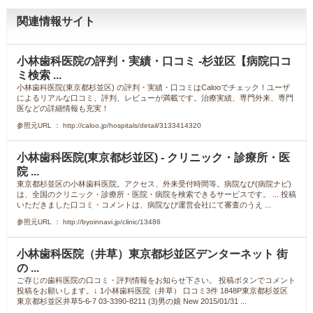
関連情報サイト
小林歯科医院の評判・実績・口コミ -杉並区【病院口コ
ミ検索 ...
小林歯科医院(東京都杉並区) の評判・実績・口コミはCalooでチェック！ユーザ
によるリアルな口コミ、評判、レビューが満載です。治療実績、専門外来、専門
医などの詳細情報も充実！
参照元URL ： http://caloo.jp/hospitals/detail/3133414320
小林歯科医院(東京都杉並区) - クリニック・診療所・医
院 ...
東京都杉並区の小林歯科医院。アクセス、外来受付時間等。病院なび(病院ナビ)
は、全国のクリニック・診療所・医院・病院を検索できるサービスです。 ... 投稿
いただきました口コミ・コメントは、病院なび運営会社にて審査のうえ ...
参照元URL ： http://byoinnavi.jp/clinic/13486
小林歯科医院（井草）東京都杉並区デンターネット 街
の ...
ご存じの歯科医院の口コミ・評判情報をお知らせ下さい。 投稿ボタンでコメント
投稿をお願いします。↓ 1小林歯科医院（井草） 口コミ3件 1848P東京都杉並区
東京都杉並区井草5-6-7 03-3390-8211 (3)男の娘 New 2015/01/31 ...