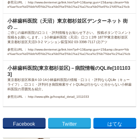
参照元URL ： http://www.denternet.jp/link.htm?prf=13&amp;gun=15&amp;clinam=%b
e%ae%ce%d3%bb%f5%b2%ca%b0%e5%b1%a1%a1%ca%b0%e6%c1%f0%a1%cb
小林歯科医院（天沼）東京都杉並区デンターネット 街
の ...
ご存じの歯科医院の口コミ・評判情報をお知らせ下さい。 投稿ボタンでコメント
投稿をお願いします。↓ 1小林歯科医院（天沼） 口コミ2件 1877P東京都杉並区
東京都杉並区天沼3-3-2 マンション荻窪302 03-3398-7117 (2)アツ
参照元URL ： http://www.denternet.jp/link.htm?prf=13&amp;gun=15&amp;clinam=%b
e%ae%ce%d3%bb%f5%b2%ca%b0%e5%b1%a1%a1%ca%c5%b7%be%c2%a1%cb
小林歯科医院(東京都杉並区)－病院情報のQLife[101103
3]
東京都杉並区和泉4-10-14小林歯科医院の情報・口コミ・評判ならQLife（キュー
ライフ）。口コミ・評判付き病院検索サイトQLifeは行かないと分からない小林歯
科医院の雰囲気を紹介。
参照元URL ： http://www.qlife.jp/hospital_detail_1011033
Facebook
Twitter
はてな