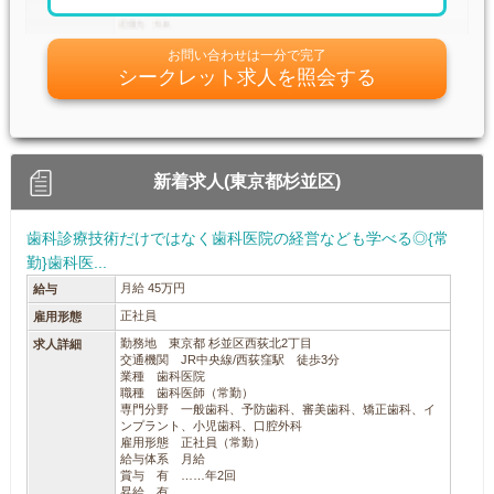
お問い合わせは一分で完了
シークレット求人を照会する
新着求人(東京都杉並区)
歯科診療技術だけではなく歯科医院の経営なども学べる◎{常
勤}歯科医...
月給 45万円
給与
正社員
雇用形態
勤務地 東京都 杉並区西荻北2丁目
求人詳細
交通機関 JR中央線/西荻窪駅 徒歩3分
業種 歯科医院
職種 歯科医師（常勤）
専門分野 一般歯科、予防歯科、審美歯科、矯正歯科、イ
ンプラント、小児歯科、口腔外科
雇用形態 正社員（常勤）
給与体系 月給
賞与 有 ……年2回
昇給 有