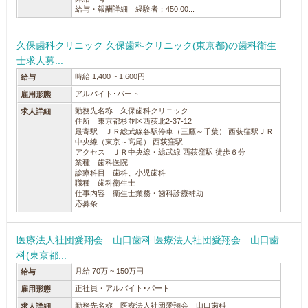
給与・報酬詳細 経験者；450,00...
久保歯科クリニック 久保歯科クリニック(東京都)の歯科衛生
士求人募...
時給 1,400 ~ 1,600円
給与
アルバイト･パート
雇用形態
勤務先名称 久保歯科クリニック
求人詳細
住所 東京都杉並区西荻北2-37-12
最寄駅 ＪＲ総武線各駅停車（三鷹～千葉） 西荻窪駅ＪＲ
中央線（東京～高尾） 西荻窪駅
アクセス ＪＲ中央線・総武線 西荻窪駅 徒歩６分
業種 歯科医院
診療科目 歯科、小児歯科
職種 歯科衛生士
仕事内容 衛生士業務・歯科診療補助
応募条...
医療法人社団愛翔会 山口歯科 医療法人社団愛翔会 山口歯
科(東京都...
月給 70万 ~ 150万円
給与
正社員・アルバイト･パート
雇用形態
勤務先名称 医療法人社団愛翔会 山口歯科
求人詳細