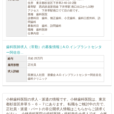
住所 東京都杉並区下井草2-40-10-2階
最寄駅 西武鉄道新宿線 下井草駅 南口出口から10秒
アクセス 下井草駅南口でて目の前です。
業種 歯科医院
診療科目 歯科、矯正歯科、小児歯科、歯科口腔外科、訪
問歯科
募集科目 歯科、訪問歯科
職種 歯科医師
仕事内容 ...
歯科医師求人（常勤）の募集情報 | A.O.インプラントセンタ
ー阿佐谷...
月給 25万円
給与
正社員
雇用形態
求人詳細
医療法人社団 朋優会 A.O.インプラントセンター阿佐谷北
歯科クリニック
小林歯科医院の求人・派遣の情報です。小林歯科医院は、東京
都杉並区井草５－６－７にあります。 転職をご検討中の方で、
正社員・派遣・パートの非公開求人情報はこちらからご請求く
ださい。 小林歯科医院の歯科医師・歯科衛生士求人です。小林