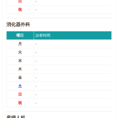
日
-
祝
-
消化器外科
曜日
診察時間
月
-
火
-
水
-
木
-
金
-
土
-
日
-
祝
-
産婦人科