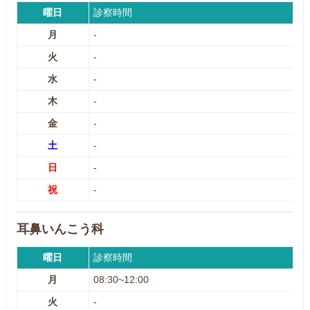
曜日
診察時間
月
-
火
-
水
-
木
-
金
-
土
-
日
-
祝
-
耳鼻いんこう科
曜日
診察時間
月
08:30~12:00
火
-