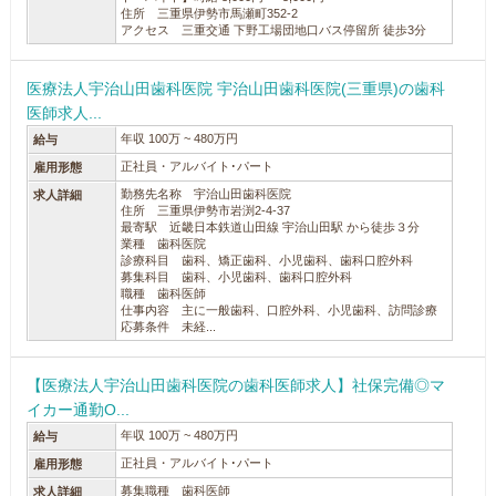
住所 三重県伊勢市馬瀬町352-2
アクセス 三重交通 下野工場団地口バス停留所 徒歩3分
医療法人宇治山田歯科医院 宇治山田歯科医院(三重県)の歯科
医師求人...
年収 100万 ~ 480万円
給与
正社員・アルバイト･パート
雇用形態
勤務先名称 宇治山田歯科医院
求人詳細
住所 三重県伊勢市岩渕2-4-37
最寄駅 近畿日本鉄道山田線 宇治山田駅 から徒歩３分
業種 歯科医院
診療科目 歯科、矯正歯科、小児歯科、歯科口腔外科
募集科目 歯科、小児歯科、歯科口腔外科
職種 歯科医師
仕事内容 主に一般歯科、口腔外科、小児歯科、訪問診療
応募条件 未経...
【医療法人宇治山田歯科医院の歯科医師求人】社保完備◎マ
イカー通勤O...
年収 100万 ~ 480万円
給与
正社員・アルバイト･パート
雇用形態
募集職種 歯科医師
求人詳細