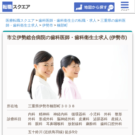
メニュー
医療転職スクエア
>
歯科医師・歯科衛生士の転職・求人
>
三重県の歯科医
師・歯科衛生士求人
>
伊勢市
>
楠部町
市立伊勢総合病院の歯科医師・歯科衛生士求人 (伊勢市)
所在地
三重県伊勢市楠部町３０３８
内科 精神科 神経内科 循環器科 小児科 外科 整形
診療科目
外科 形成外科 脳神経外科 皮膚科 泌尿器科 産婦人
科 眼科 耳鼻咽喉科 放射線科 麻酔科 歯科口腔外科
五十鈴川 (近鉄鳥羽線) 徒歩9分