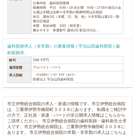
仕事内容 歯科医師業務
勤務時間 平日 9:00～19:30土曜 9:00～17:00※祝日のあ
る週は木曜は診療※非常勤の勤務時間は応相談
休日 週休2日（木曜、日、祝、他）※非常勤は週1日～勤
務日応相談
休暇 有給休暇 10日（初年度）
働きやすさ 車通勤可 週休2日 駅近(5分以...
歯科医師求人（非常勤）の募集情報 | 宇治山田歯科医院 | 歯
科医師求...
日給 4万円
給与
アルバイト･パート
雇用形態
ｲﾘｮｳﾎｳｼﾞﾝ ｳｼﾞﾔﾏﾀﾞｼｶｲｲﾝ
求人詳細
医療法人 宇治山田歯科医院
市立伊勢総合病院の求人・派遣の情報です。市立伊勢総合病院
は、三重県伊勢市楠部町３０３８にあります。 転職をご検討中
の方で、正社員・派遣・パートの非公開求人情報はこちらから
ご請求ください。 市立伊勢総合病院の歯科医師・歯科衛生士求
人です。市立伊勢総合病院は、三重県伊勢市楠部町３０３８に
あります。 市立伊勢総合病院の常勤・非常勤の求人はこちらよ