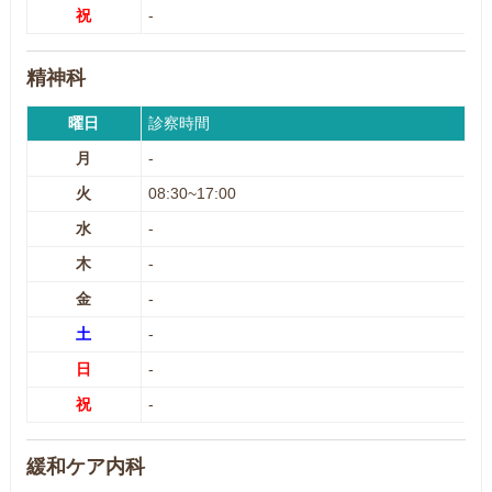
祝
-
精神科
曜日
診察時間
月
-
火
08:30~17:00
水
-
木
-
金
-
土
-
日
-
祝
-
緩和ケア内科