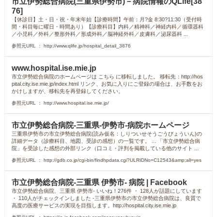
市立伊勢総合病院(三重県伊勢市)－病院情報のQLife[38
76]
【休診日】土・日・祝・年末年始【診療時間】午前：月?金 8:30?11:30（受付時
間・科目毎に曜日・時間あり）【診療科目】内科／精神科／神経内科／循環器科
／小児科／外科／整形外科／形成外科／脳神経外科／皮膚科／泌尿器科 ...
参照元URL ： http://www.qlife.jp/hospital_detail_3876
www.hospital.ise.mie.jp
市立伊勢総合病院のホームページは こちら に移転しました。 移転先：http://hos
pital.city.ise.mie.jp/index.html リンク、お気に入りにご登録の場合は、お手数をお
かけしますが、移転先を再登録してください。
参照元URL ： http://www.hospital.ise.mie.jp/
市立伊勢総合病院-三重県-伊勢市-病院ホームページ
三重県伊勢市の市立伊勢総合病院(読み仮名：しりついせそうごうびょういん)の
詳細データ（診療科目、地図、受診の感想）の一覧です。 ... 「市立伊勢総合病
院」を受診した感想の外部リンク（口コミ・評判を掲載している他のサイト ...
参照元URL ： http://gdb.co.jp/cgi-bin/findhpdata.cgi?ULRIDNo=C12543&amp;all=yes
市立伊勢総合病院-三重県 伊勢市- 病院 | Facebook
市立伊勢総合病院、三重県 伊勢市- いいね！276件 ・ 128人が話題にしています
・ 110人がチェックインしました -三重県伊勢市の市立伊勢総合病院は、良質で
高度の医療サービスの実現を目指します。http://hospital.city.ise.mie.jp