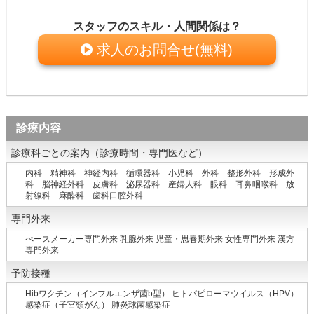
スタッフのスキル・人間関係は？
求人のお問合せ(無料)
診療内容
診療科ごとの案内（診療時間・専門医など）
内科 精神科 神経内科 循環器科 小児科 外科 整形外科 形成外
科 脳神経外科 皮膚科 泌尿器科 産婦人科 眼科 耳鼻咽喉科 放
射線科 麻酔科 歯科口腔外科
専門外来
ぺースメーカー専門外来 乳腺外来 児童・思春期外来 女性専門外来 漢方
専門外来
予防接種
Hibワクチン（インフルエンザ菌b型） ヒトパピローマウイルス（HPV）
感染症（子宮頸がん） 肺炎球菌感染症