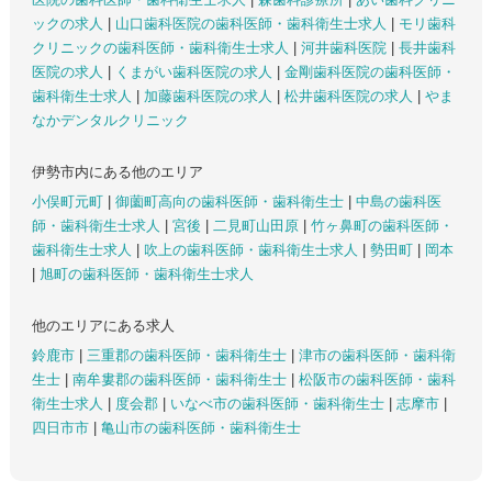
ックの求人
|
山口歯科医院の歯科医師・歯科衛生士求人
|
モリ歯科
クリニックの歯科医師・歯科衛生士求人
|
河井歯科医院
|
長井歯科
医院の求人
|
くまがい歯科医院の求人
|
金剛歯科医院の歯科医師・
歯科衛生士求人
|
加藤歯科医院の求人
|
松井歯科医院の求人
|
やま
なかデンタルクリニック
伊勢市内にある他のエリア
小俣町元町
|
御薗町高向の歯科医師・歯科衛生士
|
中島の歯科医
師・歯科衛生士求人
|
宮後
|
二見町山田原
|
竹ヶ鼻町の歯科医師・
歯科衛生士求人
|
吹上の歯科医師・歯科衛生士求人
|
勢田町
|
岡本
|
旭町の歯科医師・歯科衛生士求人
他のエリアにある求人
鈴鹿市
|
三重郡の歯科医師・歯科衛生士
|
津市の歯科医師・歯科衛
生士
|
南牟婁郡の歯科医師・歯科衛生士
|
松阪市の歯科医師・歯科
衛生士求人
|
度会郡
|
いなべ市の歯科医師・歯科衛生士
|
志摩市
|
四日市市
|
亀山市の歯科医師・歯科衛生士