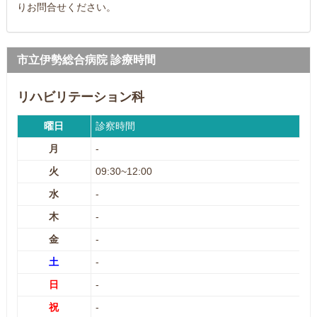
りお問合せください。
市立伊勢総合病院 診療時間
リハビリテーション科
曜日
診察時間
月
-
火
09:30~12:00
水
-
木
-
金
-
土
-
日
-
祝
-