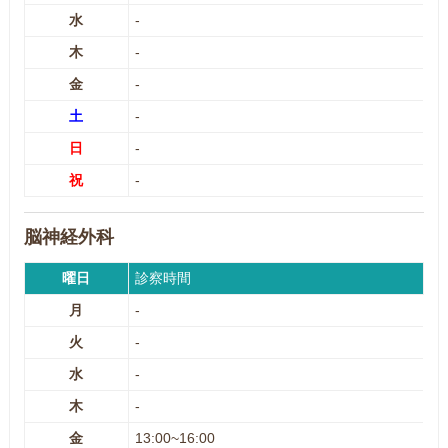
水
-
木
-
金
-
土
-
日
-
祝
-
脳神経外科
曜日
診察時間
月
-
火
-
水
-
木
-
金
13:00~16:00