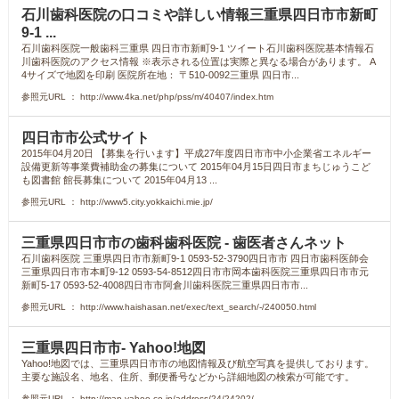
石川歯科医院の口コミや詳しい情報三重県四日市市新町
9-1 ...
石川歯科医院一般歯科三重県 四日市市新町9-1 ツイート石川歯科医院基本情報石
川歯科医院のアクセス情報 ※表示される位置は実際と異なる場合があります。 A
4サイズで地図を印刷 医院所在地： 〒510-0092三重県 四日市...
参照元URL ： http://www.4ka.net/php/pss/m/40407/index.htm
四日市市公式サイト
2015年04月20日 【募集を行います】平成27年度四日市市中小企業省エネルギー
設備更新等事業費補助金の募集について 2015年04月15日四日市まちじゅうこど
も図書館 館長募集について 2015年04月13 ...
参照元URL ： http://www5.city.yokkaichi.mie.jp/
三重県四日市市の歯科歯科医院 - 歯医者さんネット
石川歯科医院 三重県四日市市新町9-1 0593-52-3790四日市市 四日市歯科医師会
三重県四日市市本町9-12 0593-54-8512四日市市岡本歯科医院三重県四日市市元
新町5-17 0593-52-4008四日市市阿倉川歯科医院三重県四日市市...
参照元URL ： http://www.haishasan.net/exec/text_search/-/240050.html
三重県四日市市- Yahoo!地図
Yahoo!地図では、三重県四日市市の地図情報及び航空写真を提供しております。
主要な施設名、地名、住所、郵便番号などから詳細地図の検索が可能です。
参照元URL ： http://map.yahoo.co.jp/address/24/24202/