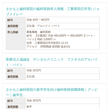
さかもと歯科医院の歯科医師求人情報 - 三重県四日市市| ジョ
ブメドレー
月給 40万 ~ 80万円
給与
正社員・アルバイト･パート
雇用形態
募集職種 歯科医師
求人詳細
給与 【正職員】月給 400,000円 〜 800,000円【パート・
バイト】時給 3,000円 〜
住所 三重県四日市市富田2-12-13
アクセス JR関西線 富田駅 徒歩2分
医療法人滋誠会 デンタルクリニック フクオカのアルバイ
ト・バイト...
月給 25万円
給与
正社員
雇用形態
さかもと歯科医院の新卒学生向け歯科医師就職情報｜グッピ
ー｜歯学生...
月給 30万円
給与
新卒
雇用形態