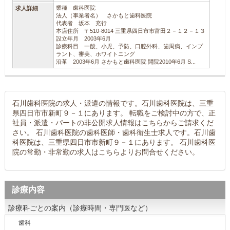
業種 歯科医院
求人詳細
法人（事業者名） さかもと歯科医院
代表者 坂本 充行
本店住所 〒510-8014 三重県四日市市富田２－１２－１３
設立年月 2003年6月
診療科目 一般、小児、予防、口腔外科、歯周病、インプ
ラント、審美、ホワイトニング
沿革 2003年6月 さかもと歯科医院 開院2010年6月 S...
石川歯科医院の求人・派遣の情報です。石川歯科医院は、三重
県四日市市新町９－１にあります。 転職をご検討中の方で、正
社員・派遣・パートの非公開求人情報はこちらからご請求くだ
さい。 石川歯科医院の歯科医師・歯科衛生士求人です。石川歯
科医院は、三重県四日市市新町９－１にあります。 石川歯科医
院の常勤・非常勤の求人はこちらよりお問合せください。
診療内容
診療科ごとの案内（診療時間・専門医など）
歯科