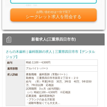
お問い合わせは一分で完了
シークレット求人を照会する
新着求人(三重県四日市市)
さらの木歯科 | 歯科医師の求人 | 三重県四日市市【デンタル
ジョブ】
時給 2,100 ~ 4,500円
給与
アルバイト･パート
雇用形態
募集職種 歯科医師（常勤/パート）
求人詳細
勤務地 三重県四日市市富田２丁目９－２０
給与 （常）卒業2年目 30万、3年目 40万、5年目50
万、7年目以降 応相談
試用期間 3ヵ月（給与同額）
（パ）時給2,100～4,500円 ※応相談
応募資格 歯科医師免許
・ブランクのある方歓迎
・経験年数短くても大丈夫...