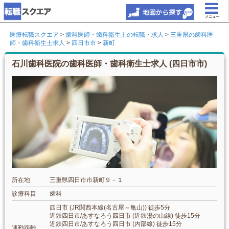
メニュー
医療転職スクエア
>
歯科医師・歯科衛生士の転職・求人
>
三重県の歯科医
師・歯科衛生士求人
>
四日市市
>
新町
石川歯科医院の歯科医師・歯科衛生士求人 (四日市市)
所在地
三重県四日市市新町９－１
診療科目
歯科
四日市 (JR関西本線(名古屋～亀山)) 徒歩5分
近鉄四日市/あすなろう四日市 (近鉄湯の山線) 徒歩15分
近鉄四日市/あすなろう四日市 (内部線) 徒歩15分
通勤距離