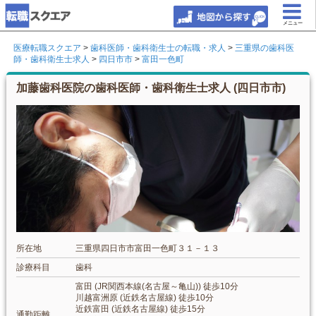
メニュー
医療転職スクエア
>
歯科医師・歯科衛生士の転職・求人
>
三重県の歯科医
師・歯科衛生士求人
>
四日市市
>
富田一色町
加藤歯科医院の歯科医師・歯科衛生士求人 (四日市市)
所在地
三重県四日市市富田一色町３１－１３
診療科目
歯科
富田 (JR関西本線(名古屋～亀山)) 徒歩10分
川越富洲原 (近鉄名古屋線) 徒歩10分
近鉄富田 (近鉄名古屋線) 徒歩15分
通勤距離