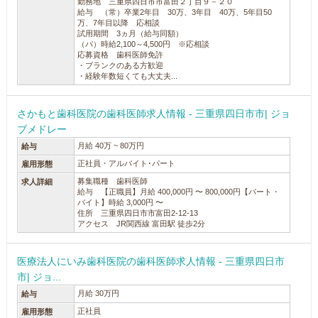
勤務地 三重県四日市市富田２丁目９－２０
給与 （常）卒業2年目 30万、3年目 40万、5年目50
万、7年目以降 応相談
試用期間 3ヵ月（給与同額）
（パ）時給2,100～4,500円 ※応相談
応募資格 歯科医師免許
・ブランクのある方歓迎
・経験年数短くても大丈夫...
さかもと歯科医院の歯科医師求人情報 - 三重県四日市市| ジョ
ブメドレー
月給 40万 ~ 80万円
給与
正社員・アルバイト･パート
雇用形態
募集職種 歯科医師
求人詳細
給与 【正職員】月給 400,000円 〜 800,000円【パート・
バイト】時給 3,000円 〜
住所 三重県四日市市富田2-12-13
アクセス JR関西線 富田駅 徒歩2分
医療法人にいみ歯科医院の歯科医師求人情報 - 三重県四日市
市| ジョ...
月給 30万円
給与
正社員
雇用形態