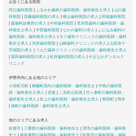
お近くにある医院
田口歯科医院
|
ふるかわ歯科の歯科医師・歯科衛生士求人
|
山口歯
科医院
|
加藤歯科医院の求人
|
横山歯科医院の求人
|
田端歯科医院
|
森歯科診療所の求人
|
中村歯科医院
|
荒木田歯科の歯科医師・歯
科衛生士求人
|
中西歯科医院
|
なかの歯科の求人
|
ふじなみ歯科の
歯科医師・歯科衛生士求人
|
モリ歯科クリニックの歯科医師・歯科
衛生士求人
|
河井歯科医院
|
山崎歯科クリニックの求人
|
山田赤十
字病院の求人
|
うえだ歯科クリニックの歯科医師・歯科衛生士求人
|
冨田歯科医院の求人
|
松井歯科医院の求人
|
やまなかデンタルク
リニック
伊勢市内にある他のエリア
小俣町元町
|
御薗町高向の歯科医師・歯科衛生士
|
中島の歯科医
師・歯科衛生士求人
|
宮後
|
二見町山田原
|
竹ヶ鼻町の歯科医師・
歯科衛生士求人
|
吹上の歯科医師・歯科衛生士求人
|
勢田町
|
岡本
|
旭町の歯科医師・歯科衛生士求人
他のエリアにある求人
鈴鹿市
|
三重郡の歯科医師・歯科衛生士
|
津市の歯科医師・歯科衛
生士
|
南牟婁郡の歯科医師・歯科衛生士
|
松阪市の歯科医師・歯科