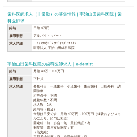
歯科医師求人（非常勤）の募集情報 | 宇治山田歯科医院 | 歯
科医師求...
日給 4万円
給与
アルバイト･パート
雇用形態
ｲﾘｮｳﾎｳｼﾞﾝ ｳｼﾞﾔﾏﾀﾞｼｶｲｲﾝ
求人詳細
医療法人 宇治山田歯科医院
宇治山田歯科医院の歯科医師求人｜e-dentist
月給 40万 ~ 100万円
給与
正社員
雇用形態
募集科目 一般歯科 小児歯科 審美歯科 口腔外科 訪
求人詳細
問診療
応募条件 不問
経験年数：不問
求人数 2名
給与等（税込）
金額は目安です 月給 40万円～100万円（経験およびスキ
ルにより、給与は相談）
固定給：無 歩合：無 最低保証：有
制度等 賞与支給制度：有
（能力給）
定期昇給制度：有 退職金制度：有 ...