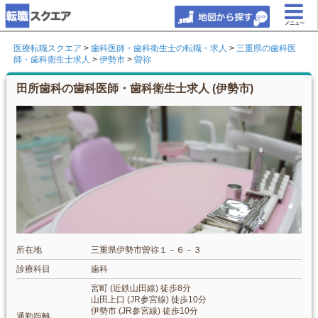
メニュー
医療転職スクエア
>
歯科医師・歯科衛生士の転職・求人
>
三重県の歯科医
師・歯科衛生士求人
>
伊勢市
>
曽祢
田所歯科の歯科医師・歯科衛生士求人 (伊勢市)
所在地
三重県伊勢市曽祢１－６－３
診療科目
歯科
宮町 (近鉄山田線) 徒歩8分
山田上口 (JR参宮線) 徒歩10分
伊勢市 (JR参宮線) 徒歩10分
通勤距離