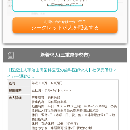
(
お問合せは1分で完了！
)
お問い合わせは一分で完了
シークレット求人を照会する
新着求人(三重県伊勢市)
【医療法人宇治山田歯科医院の歯科医師求人】社保完備◎マ
イカー通勤O...
年収 100万 ~ 480万円
給与
正社員・アルバイト･パート
雇用形態
募集職種 歯科医師
求人詳細
仕事内容 歯科医師業務
勤務時間 平日 9:00～19:30土曜 9:00～17:00※祝日のあ
る週は木曜は診療※非常勤の勤務時間は応相談
休日 週休2日（木曜、日、祝、他）※非常勤は週1日～勤
務日応相談
休暇 有給休暇 10日（初年度）
働きやすさ 車通勤可 週休2日 駅近(5分以...