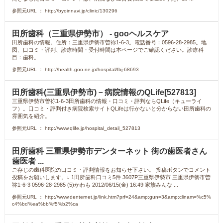
参照元URL ： http://byoinnavi.jp/clinic/130296
田所歯科（三重県伊勢市） - gooヘルスケア
田所歯科の情報。住所：三重県伊勢市曽祢1-6-3。電話番号：0596-28-2985。地
図、口コミ・評判、診療時間・受付時間は本ページでご確認ください。診療科
目：歯科。
参照元URL ： http://health.goo.ne.jp/hospital/fbj-68693
田所歯科(三重県伊勢市)－病院情報のQLife[527813]
三重県伊勢市曽祢1-6-3田所歯科の情報・口コミ・評判ならQLife（キューライ
フ）。口コミ・評判付き病院検索サイトQLifeは行かないと分からない田所歯科の
雰囲気を紹介。
参照元URL ： http://www.qlife.jp/hospital_detail_527813
田所歯科 三重県伊勢市デンターネット 街の歯医者さん
歯医者 ...
ご存じの歯科医院の口コミ・評判情報をお知らせ下さい。 投稿ボタンでコメント
投稿をお願いします。↓ 1田所歯科口コミ5件 3607P三重県伊勢市 三重県伊勢市曽
祢1-6-3 0596-28-2985 (5)かわも 2012/06/15(金) 16:49 家族みんな ...
参照元URL ： http://www.denternet.jp/link.htm?prf=24&amp;gun=3&amp;clinam=%c5%
c4%bd%ea%bb%f5%b2%ca