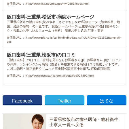
参照元URL ： http://www.4ka.net/php/pss/m/40585/index.htm
阪口歯科-三重県-松阪市-病院ホームページ
三重県松阪市の阪口歯科(読み仮名：さかぐちしか)の詳細データ（診療科目、地
図、受診の感想）の一覧です。 病院ホームページ-三重県-松阪市-阪口歯科リン
ク・掲載のお申し込みフォーム（無料） 新規お申し込み 訂正・変更
参照元URL ： http://www.gdb.co.jp/cgi-bin/findhpdata.cgi?ULRIDNo=C11152&amp;all=
yes
阪口歯科(三重県,松阪市)の口コミ
【阪口歯科】 の口コミ・評判を見るならお医者さん.jp。お医者さん.jpは、口コミ
や評判、ランキングから病院（医者）を検索できる病院口コミ検索サイトです。
... 杉山歯科・矯正歯科クリニック三重県松阪市五十鈴町71 継松歯科医院
参照元URL ： http://www.oishasan.jp/dental/detail/dd527892.html
Facebook
Twitter
はてな
三重県松阪市の歯科医師・歯科衛生
士求人一覧へ戻る