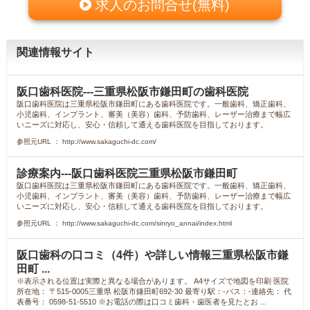
求人のお問合せ(無料)
関連情報サイト
阪口歯科医院---三重県松阪市鎌田町の歯科医院
阪口歯科医院は三重県松阪市鎌田町にある歯科医院です。一般歯科、矯正歯科、
小児歯科、インプラント、審美（美容）歯科、予防歯科、レーザー治療まで幅広
いニーズに対応し、安心・信頼して通える歯科医院を目指しております。
参照元URL ： http://www.sakaguchi-dc.com/
診療案内---阪口歯科医院三重県松阪市鎌田町
阪口歯科医院は三重県松阪市鎌田町にある歯科医院です。一般歯科、矯正歯科、
小児歯科、インプラント、審美（美容）歯科、予防歯科、レーザー治療まで幅広
いニーズに対応し、安心・信頼して通える歯科医院を目指しております。
参照元URL ： http://www.sakaguchi-dc.com/sinryo_annai/index.html
阪口歯科の口コミ（4件）や詳しい情報三重県松阪市鎌
田町 ...
※表示される位置は実際と異なる場合があります。 A4サイズで地図を印刷 医院
所在地： 〒515-0005三重県 松阪市鎌田町692-30 最寄り駅：-バス：-連絡先： 代
表番号： 0598-51-5510 ※お電話の際は口コミ歯科・歯医者を見たとお ...