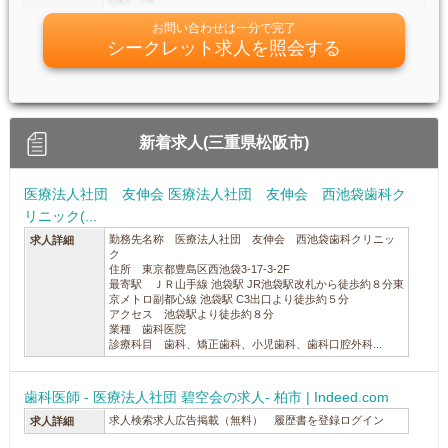
お問い合わせは一分で完了
シークレット求人を照会する
新着求人(三重県松阪市)
医療法人社団 友伸会 医療法人社団 友伸会 西池袋歯科ク
リニック(...
勤務先名称 医療法人社団 友伸会 西池袋歯科クリニッ
求人詳細
ク
住所 東京都豊島区西池袋3-17-3-2F
最寄駅 ＪＲ山手線 池袋駅 JR池袋駅改札から徒歩約８分東
京メトロ副都心線 池袋駅 C3出口より徒歩約５分
アクセス 池袋駅より徒歩約８分
業種 歯科医院
診療科目 歯科、矯正歯科、小児歯科、歯科口腔外科...
歯科医師 - 医療法人社団 碧空会の求人- 柏市 | Indeed.com
求人検索求人広告掲載（無料） 履歴書を登録ログイン
求人詳細