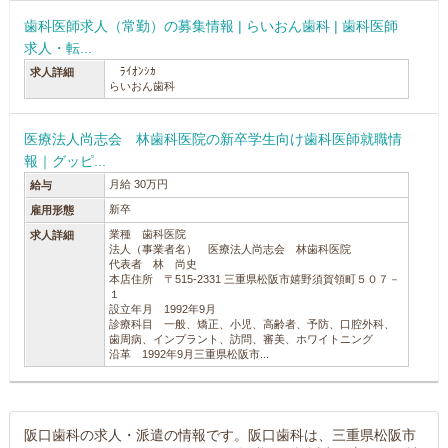
歯科医師求人（常勤）の募集情報 | らいおん歯科 | 歯科医師
求人・転...
ﾗｲｵﾝｼｶ
求人詳細
らいおん歯科
医療法人尚志会 林歯科医院の新卒学生向け歯科医師就職情
報｜グッピ...
月給 30万円
給与
新卒
雇用形態
業種 歯科医院
求人詳細
法人（事業者名） 医療法人尚志会 林歯科医院
代表者 林 尚史
本店住所 〒515-2331 三重県松阪市嬉野須賀領町５０７－
１
設立年月 1992年9月
診療科目 一般、矯正、小児、高齢者、予防、口腔外科、
歯周病、インプラント、訪問、審美、ホワイトニング
沿革 1992年9月三重県松阪市...
阪口歯科の求人・派遣の情報です。阪口歯科は、三重県松阪市