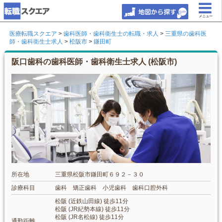
メニュー
医療転職スクエア
>
歯科医師・歯科衛生士の転職・求人
>
三重県の歯科医
師・歯科衛生士求人
>
松阪市
>
鎌田町
阪口歯科の歯科医師・歯科衛生士求人 (松阪市)
所在地
三重県松阪市鎌田町６９２－３０
診療科目
歯科 矯正歯科 小児歯科 歯科口腔外科
松阪 (近鉄山田線) 徒歩11分
松阪 (JR紀勢本線) 徒歩11分
松阪 (JR名松線) 徒歩11分
通勤距離