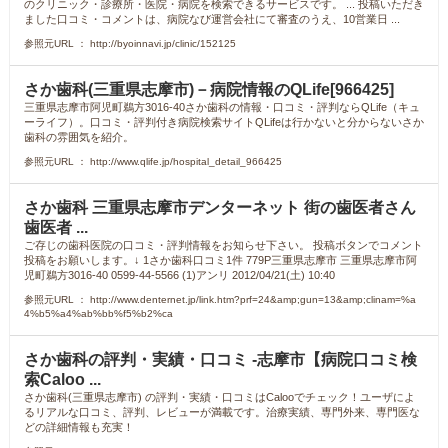
のクリニック・診療所・医院・病院を検索できるサービスです。 ... 投稿いただき
ました口コミ・コメントは、病院なび運営会社にて審査のうえ、10営業日 ...
参照元URL ： http://byoinnavi.jp/clinic/152125
さか歯科(三重県志摩市)－病院情報のQLife[966425]
三重県志摩市阿児町鵜方3016-40さか歯科の情報・口コミ・評判ならQLife（キュ
ーライフ）。口コミ・評判付き病院検索サイトQLifeは行かないと分からないさか
歯科の雰囲気を紹介。
参照元URL ： http://www.qlife.jp/hospital_detail_966425
さか歯科 三重県志摩市デンターネット 街の歯医者さん
歯医者 ...
ご存じの歯科医院の口コミ・評判情報をお知らせ下さい。 投稿ボタンでコメント
投稿をお願いします。↓ 1さか歯科口コミ1件 779P三重県志摩市 三重県志摩市阿
児町鵜方3016-40 0599-44-5566 (1)アンリ 2012/04/21(土) 10:40
参照元URL ： http://www.denternet.jp/link.htm?prf=24&amp;gun=13&amp;clinam=%a
4%b5%a4%ab%bb%f5%b2%ca
さか歯科の評判・実績・口コミ -志摩市【病院口コミ検
索Caloo ...
さか歯科(三重県志摩市) の評判・実績・口コミはCalooでチェック！ユーザによ
るリアルな口コミ、評判、レビューが満載です。治療実績、専門外来、専門医な
どの詳細情報も充実！