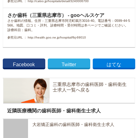
参照元URL ： http://caloo.jp/hospitals/detail/3240006700
さか歯科（三重県志摩市） - gooヘルスケア
さか歯科の情報。住所：三重県志摩市阿児町鵜方3016-40。電話番号：0599-44-5
566。地図、口コミ・評判、診療時間・受付時間は本ページでご確認ください。
診療科目：歯科。
参照元URL ： http://health.goo.ne.jp/hospital/fbj-69010
Facebook
Twitter
はてな
三重県志摩市の歯科医師・歯科衛生
士求人一覧へ戻る
近隣医療機関の歯科医師・歯科衛生士求人
大岩矯正歯科の歯科医師・歯科衛生士求人