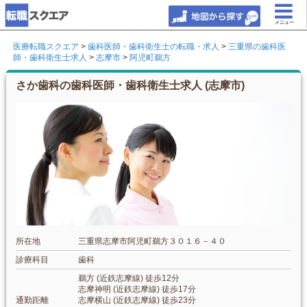
メニュー
医療転職スクエア
>
歯科医師・歯科衛生士の転職・求人
>
三重県の歯科医
師・歯科衛生士求人
>
志摩市
>
阿児町鵜方
さか歯科の歯科医師・歯科衛生士求人 (志摩市)
所在地
三重県志摩市阿児町鵜方３０１６－４０
診療科目
歯科
鵜方 (近鉄志摩線) 徒歩12分
志摩神明 (近鉄志摩線) 徒歩17分
通勤距離
志摩横山 (近鉄志摩線) 徒歩23分