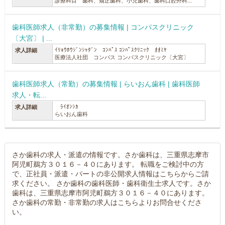
診療科目 歯科、矯正歯科、小児歯科、歯科口腔外科...
歯科医師求人（非常勤）の募集情報 | コンパスクリニック
〔大宮〕 | ...
ｲﾘｮｳﾎｳｼﾞﾝｼｬﾀﾞﾝ ｺﾝﾊﾟｽ ｺﾝﾊﾟｽｸﾘﾆｯｸ ｵｵﾐﾔ
求人詳細
医療法人社団 コンパス コンパスクリニック〔大宮〕
歯科医師求人（常勤）の募集情報 | らいおん歯科 | 歯科医師
求人・転...
ﾗｲｵﾝｼｶ
求人詳細
らいおん歯科
さか歯科の求人・派遣の情報です。さか歯科は、三重県志摩市
阿児町鵜方３０１６－４０にあります。 転職をご検討中の方
で、正社員・派遣・パートの非公開求人情報はこちらからご請
求ください。 さか歯科の歯科医師・歯科衛生士求人です。さか
歯科は、三重県志摩市阿児町鵜方３０１６－４０にあります。
さか歯科の常勤・非常勤の求人はこちらよりお問合せくださ
い。