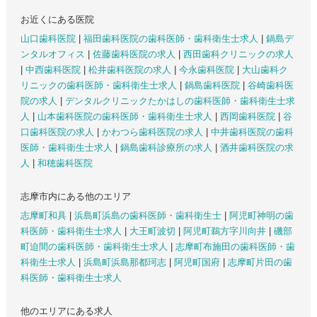
お近くにある医院
山口歯科医院
|
福田歯科医院の歯科医師・歯科衛生士求人
|
鍋島デ
ンタルオフィス
|
佐藤歯科医院の求人
|
西田歯科クリニックの求人
|
中西歯科医院
|
松井歯科医院の求人
|
今永歯科医院
|
大山歯科ク
リニックの歯科医師・歯科衛生士求人
|
鍋島歯科医院
|
谷崎歯科医
院の求人
|
デンタルクリニックたかはしの歯科医師・歯科衛生士求
人
|
山本歯科医院の歯科医師・歯科衛生士求人
|
西岡歯科医院
|
谷
口歯科医院の求人
|
かわつら歯科医院の求人
|
中井歯科医院の歯科
医師・歯科衛生士求人
|
鍋島歯科診療所の求人
|
酒井歯科医院の求
人
|
和穂歯科医院
志摩市内にある他のエリア
志摩町和具
|
浜島町浜島の歯科医師・歯科衛生士
|
阿児町神明の歯
科医師・歯科衛生士求人
|
大王町波切
|
阿児町鵜方字川向井
|
磯部
町迫間の歯科医師・歯科衛生士求人
|
志摩町布施田の歯科医師・歯
科衛生士求人
|
浜島町浜島那都珂志
|
阿児町国府
|
志摩町片田の歯
科医師・歯科衛生士求人
他のエリアにある求人