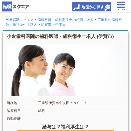
メニュー
医療転職スクエア
>
歯科医師・歯科衛生士の転職・求人
>
三重県の歯科医
師・歯科衛生士求人
>
伊賀市
>
中友田
小倉歯科医院の歯科医師・歯科衛生士求人 (伊賀市)
所在地
三重県伊賀市中友田７８０－７
診療科目
歯科
通勤距離
給与は？福利厚生は？