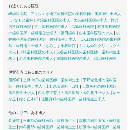
お近くにある医院
峰歯科医院
|
アイウエオ矯正歯科医院の歯科医師・歯科衛生士求人
|
いなもと歯科
|
木治歯科医院の求人
|
大矢歯科医院の求人
|
竹沢
内科歯科医院
|
古川歯科医院の求人
|
広島歯科医院
|
村井歯科医院
の歯科医師・歯科衛生士求人
|
藤田歯科
|
山本歯科医院の求人
|
桃
井歯科医院の歯科医師・歯科衛生士求人
|
ばんば歯科医院の歯科医
師・歯科衛生士求人
|
とみしま歯科医院
|
ふくち歯科クリニックの
求人
|
川崎歯科医院の求人
|
矢谷歯科医院の歯科医師・歯科衛生士
求人
|
岩名歯科医院の求人
|
服部歯科医院の求人
|
武田歯科医院
伊賀市内にある他のエリア
服部町
|
上野中町の歯科医師・歯科衛生士
|
平野城北町の歯科医
師・歯科衛生士求人
|
上野恵美須町
|
出後
|
上野魚町の歯科医師・
歯科衛生士求人
|
西明寺字有井の歯科医師・歯科衛生士求人
|
ゆめ
が丘
|
緑ヶ丘本町
|
佐那具町の歯科医師・歯科衛生士求人
他のエリアにある求人
鈴鹿市
|
三重郡の歯科医師・歯科衛生士
|
津市の歯科医師・歯科衛
生士
|
南牟婁郡の歯科医師・歯科衛生士
|
松阪市の歯科医師・歯科