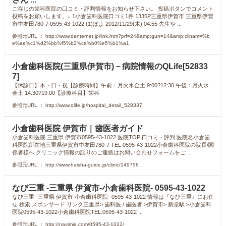
ご存じの歯科医院の口コミ・評判情報をお知らせ下さい。 投稿ボタンでコメント
投稿をお願いします。↓ 1小倉歯科医院口コミ1件 1335P三重県伊賀市 三重県伊賀
市中友田780-7 0595-43-1022 (1)ぽよ 2012/11/29(木) 04:55 先生や ...
参照元URL ： http://www.denternet.jp/link.htm?prf=24&amp;gun=14&amp;clinam=%b
e%ae%c1%d2%bb%f5%b2%ca%b0%e5%b1%a1
小倉歯科医院(三重県伊賀市)－病院情報のQLife[52833
7]
【休診日】木・日・祝【診療時間】午前：月火水金土 9:00?12:30 午後：月火水
金土 14:30?19:00【診療科目】歯科
参照元URL ： http://www.qlife.jp/hospital_detail_528337
小倉歯科医院 伊賀市｜歯医者ガイド
小倉歯科医院 三重県 伊賀市0595-43-1022 医院TOP 口コミ・評判 医院名小倉歯
科医院所在地三重県伊賀市中友田780-7 TEL 0595-43-1022小倉歯科医院の院長/関
係者様へ クリニック情報の誤りのご連絡はお問い合わせフォームをご ...
参照元URL ： http://www.haisha-guide.jp/clinic/149756
なび三重 -三重県 伊賀市-小倉歯科医院- 0595-43-1022
なび三重 -三重県 伊賀市-小倉歯科医院- 0595-43-1022 情報は『なび三重』にお任
せ 検索 スポンサード リンク三重県> 歯科医 / 歯医者 >伊賀市> 新堂駅 >小倉歯科
医院0595-43-1022小倉歯科医院TEL:0595-43-1022 ...
参照元URL ： http://navimie.com/0595-43-1022/