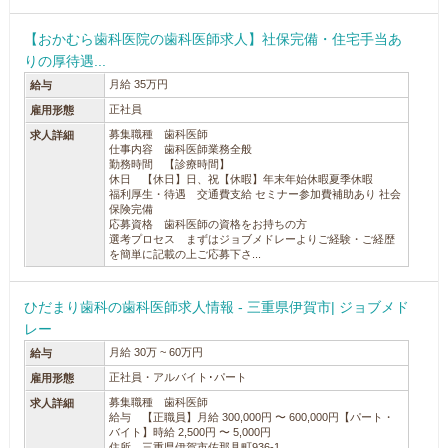
【おかむら歯科医院の歯科医師求人】社保完備・住宅手当あ
りの厚待遇...
月給 35万円
給与
正社員
雇用形態
募集職種 歯科医師
求人詳細
仕事内容 歯科医師業務全般
勤務時間 【診療時間】
休日 【休日】日、祝【休暇】年末年始休暇夏季休暇
福利厚生・待遇 交通費支給 セミナー参加費補助あり 社会
保険完備
応募資格 歯科医師の資格をお持ちの方
選考プロセス まずはジョブメドレーよりご経験・ご経歴
を簡単に記載の上ご応募下さ...
ひだまり歯科の歯科医師求人情報 - 三重県伊賀市| ジョブメド
レー
月給 30万 ~ 60万円
給与
正社員・アルバイト･パート
雇用形態
募集職種 歯科医師
求人詳細
給与 【正職員】月給 300,000円 〜 600,000円【パート・
バイト】時給 2,500円 〜 5,000円
住所 三重県伊賀市佐那具町936-1