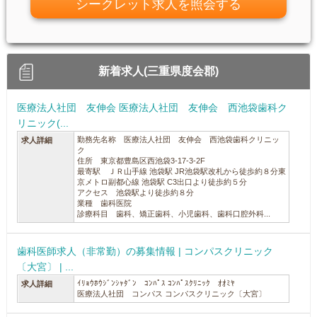
シークレット求人を照会する
新着求人(三重県度会郡)
医療法人社団 友伸会 医療法人社団 友伸会 西池袋歯科ク
リニック(...
勤務先名称 医療法人社団 友伸会 西池袋歯科クリニッ
求人詳細
ク
住所 東京都豊島区西池袋3-17-3-2F
最寄駅 ＪＲ山手線 池袋駅 JR池袋駅改札から徒歩約８分東
京メトロ副都心線 池袋駅 C3出口より徒歩約５分
アクセス 池袋駅より徒歩約８分
業種 歯科医院
診療科目 歯科、矯正歯科、小児歯科、歯科口腔外科...
歯科医師求人（非常勤）の募集情報 | コンパスクリニック
〔大宮〕 | ...
ｲﾘｮｳﾎｳｼﾞﾝｼｬﾀﾞﾝ ｺﾝﾊﾟｽ ｺﾝﾊﾟｽｸﾘﾆｯｸ ｵｵﾐﾔ
求人詳細
医療法人社団 コンパス コンパスクリニック〔大宮〕