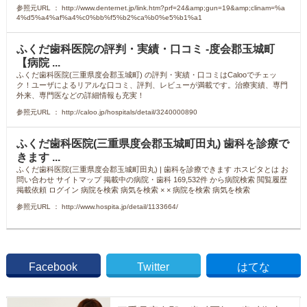
参照元URL ： http://www.denternet.jp/link.htm?prf=24&amp;gun=19&amp;clinam=%a
4%d5%a4%af%a4%c0%bb%f5%b2%ca%b0%e5%b1%a1
ふくだ歯科医院の評判・実績・口コミ -度会郡玉城町
【病院 ...
ふくだ歯科医院(三重県度会郡玉城町) の評判・実績・口コミはCalooでチェッ
ク！ユーザによるリアルな口コミ、評判、レビューが満載です。治療実績、専門
外来、専門医などの詳細情報も充実！
参照元URL ： http://caloo.jp/hospitals/detail/3240000890
ふくだ歯科医院(三重県度会郡玉城町田丸) 歯科を診療で
きます ...
ふくだ歯科医院(三重県度会郡玉城町田丸) | 歯科を診療できます ホスピタとは お
問い合わせ サイトマップ 掲載中の病院・歯科 169,532件 から病院検索 閲覧履歴
掲載依頼 ログイン 病院を検索 病気を検索 × × 病院を検索 病気を検索
参照元URL ： http://www.hospita.jp/detail/1133664/
Facebook
Twitter
はてな