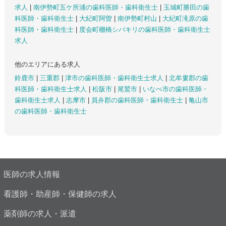
求人
|
南伊勢町五ケ所浦の歯科医師・歯科衛生士
|
玉城町勝田の歯
科医師・歯科衛生士
|
大紀町阿曽
|
南伊勢町村山
|
大紀町滝原の歯
科医師・歯科衛生士
|
度会町棚橋シバキリの歯科医師・歯科衛生士
求人
他のエリアにある求人
鈴鹿市
|
三重郡
|
津市の歯科医師・歯科衛生士求人
|
北牟婁郡の歯
科医師・歯科衛生士求人
|
松阪市
|
尾鷲市
|
いなべ市の歯科医師・
歯科衛生士求人
|
志摩市
|
員弁郡の歯科医師・歯科衛生士
|
亀山市
の歯科医師・歯科衛生士
医師の求人情報
看護師・助産師・保健師の求人
薬剤師の求人・派遣