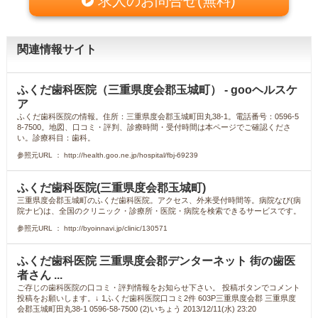
求人のお問合せ(無料)
関連情報サイト
ふくだ歯科医院（三重県度会郡玉城町） - gooヘルスケ
ア
ふくだ歯科医院の情報。住所：三重県度会郡玉城町田丸38-1。電話番号：0596-5
8-7500。地図、口コミ・評判、診療時間・受付時間は本ページでご確認くださ
い。診療科目：歯科。
参照元URL ： http://health.goo.ne.jp/hospital/fbj-69239
ふくだ歯科医院(三重県度会郡玉城町)
三重県度会郡玉城町のふくだ歯科医院。アクセス、外来受付時間等。病院なび(病
院ナビ)は、全国のクリニック・診療所・医院・病院を検索できるサービスです。
参照元URL ： http://byoinnavi.jp/clinic/130571
ふくだ歯科医院 三重県度会郡デンターネット 街の歯医
者さん ...
ご存じの歯科医院の口コミ・評判情報をお知らせ下さい。 投稿ボタンでコメント
投稿をお願いします。↓ 1ふくだ歯科医院口コミ2件 603P三重県度会郡 三重県度
会郡玉城町田丸38-1 0596-58-7500 (2)いちょう 2013/12/11(水) 23:20