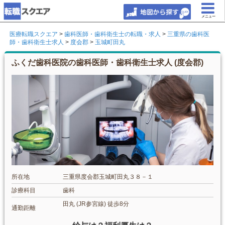
メニュー
医療転職スクエア
>
歯科医師・歯科衛生士の転職・求人
>
三重県の歯科医
師・歯科衛生士求人
>
度会郡
>
玉城町田丸
ふくだ歯科医院の歯科医師・歯科衛生士求人 (度会郡)
所在地
三重県度会郡玉城町田丸３８－１
診療科目
歯科
田丸 (JR参宮線) 徒歩8分
通勤距離