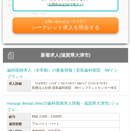
(
お問合せは1分で完了！
)
お問い合わせは一分で完了
シークレット求人を照会する
新着求人(滋賀県大津市)
歯科医師求人（非常勤）の募集情報 | 若島歯科医院 IWイン
プラント...
ｲﾘｮｳﾎｳｼﾞﾝｼｬﾀﾞﾝ ﾜｶｼﾏｼｶｲｲﾝ IWｲﾝﾌﾟﾗﾝﾄｾﾝﾀｰｻｲﾀﾏ
求人詳細
医療法人社団 若島歯科医院 IWインプラントセンター埼玉
masugi dental clinicの歯科医師求人情報 - 滋賀県大津市| ジョ
ブメ...
時給 2,000 ~ 3,000円
給与
アルバイト･パート
雇用形態