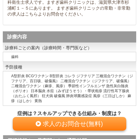
科衛生士求人です。ますぎ歯科クリニックは、滋賀県大津市杉
浦町１－５にあります。 ますぎ歯科クリニックの常勤・非常勤
の求人はこちらよりお問合せください。
診療内容
診療科ごとの案内（診療時間・専門医など）
歯科
予防接種
A型肝炎 BCGワクチン B型肝炎 コレラ ジフテリア 三種混合ワクチン（ジ
フテリア、百日咳、破傷風） 二種混合ワクチン（ジフテリア、破傷風）
二種混合ワクチン（麻疹、風疹） 季節性インフルエンザ 急性灰白髄炎
（ポリオ） 日本脳炎 水痘（みずぼうそう）・帯状疱疹 流行性耳下腺炎
（おたふく風邪） 狂犬病 破傷風 肺炎球菌感染症 風疹（三日ばしか） 麻
疹（はしか） 黄熱
症例は？スキルアップできる仕組み・制度は？
求人のお問合せ(無料)