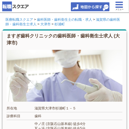
メニュー
医療転職スクエア
>
歯科医師・歯科衛生士の転職・求人
>
滋賀県の歯科医
師・歯科衛生士求人
>
大津市
>
杉浦町
ますぎ歯科クリニックの歯科医師・歯科衛生士求人 (大
津市)
所在地
滋賀県大津市杉浦町１－５
診療科目
歯科
中ノ庄 (京阪石山坂本線) 徒歩4分
瓦ヶ浜 (京阪石山坂本線) 徒歩5分