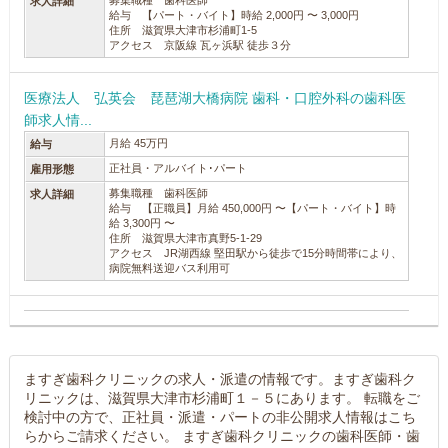
募集職種 歯科医師
求人詳細
給与 【パート・バイト】時給 2,000円 〜 3,000円
住所 滋賀県大津市杉浦町1-5
アクセス 京阪線 瓦ヶ浜駅 徒歩３分
医療法人 弘英会 琵琶湖大橋病院 歯科・口腔外科の歯科医
師求人情...
月給 45万円
給与
正社員・アルバイト･パート
雇用形態
募集職種 歯科医師
求人詳細
給与 【正職員】月給 450,000円 〜【パート・バイト】時
給 3,300円 〜
住所 滋賀県大津市真野5-1-29
アクセス JR湖西線 堅田駅から徒歩で15分時間帯により、
病院無料送迎バス利用可
ますぎ歯科クリニックの求人・派遣の情報です。ますぎ歯科ク
リニックは、滋賀県大津市杉浦町１－５にあります。 転職をご
検討中の方で、正社員・派遣・パートの非公開求人情報はこち
らからご請求ください。 ますぎ歯科クリニックの歯科医師・歯