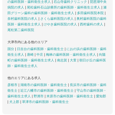
の歯科医師・歯科衛生士求人
|
石山寺歯科クリニック
|
琵琶湖中央
病院の求人
|
尾松歯科石山診療所の歯科医師・歯科衛生士求人
|
瀬
田グリーン歯科の歯科医師・歯科衛生士求人
|
多田歯科医院本院
|
奈村歯科医院の求人
|
さくら歯科医院の求人
|
奥村歯科医院の歯科
医師・歯科衛生士求人
|
けやき歯科医院の求人
|
西村歯科の求人
|
尾松第二歯科医院
大津市内にある他のエリア
国分
|
日吉台の歯科医師・歯科衛生士
|
におの浜の歯科医師・歯科
衛生士求人
|
唐崎
|
中庄
|
梅林の歯科医師・歯科衛生士求人
|
向陽
町の歯科医師・歯科衛生士求人
|
南志賀
|
大萱
|
朝日が丘の歯科医
師・歯科衛生士求人
他のエリアにある求人
彦根市
|
湖南市の歯科医師・歯科衛生士
|
長浜市の歯科医師・歯科
衛生士
|
近江八幡市の歯科医師・歯科衛生士
|
守山市の歯科医師・
歯科衛生士求人
|
野洲市
|
米原市の歯科医師・歯科衛生士
|
愛知郡
|
犬上郡
|
草津市の歯科医師・歯科衛生士