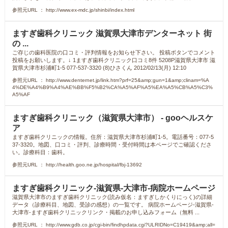
参照元URL ： http://www.ex-mdc.jp/shinbi/index.html
ますぎ歯科クリニック 滋賀県大津市デンターネット 街
の ...
ご存じの歯科医院の口コミ・評判情報をお知らせ下さい。 投稿ボタンでコメント
投稿をお願いします。↓ 1ますぎ歯科クリニック口コミ8件 5208P滋賀県大津市 滋
賀県大津市杉浦町1-5 077-537-3320 (8)ひさくん 2012/02/13(月) 12:10
参照元URL ： http://www.denternet.jp/link.htm?prf=25&amp;gun=1&amp;clinam=%A
4%DE%A4%B9%A4%AE%BB%F5%B2%CA%A5%AF%A5%EA%A5%CB%A5%C3%
A5%AF
ますぎ歯科クリニック（滋賀県大津市） - gooヘルスケ
ア
ますぎ歯科クリニックの情報。住所：滋賀県大津市杉浦町1-5。電話番号：077-5
37-3320。地図、口コミ・評判、診療時間・受付時間は本ページでご確認くださ
い。診療科目：歯科。
参照元URL ： http://health.goo.ne.jp/hospital/fbj-13692
ますぎ歯科クリニック-滋賀県-大津市-病院ホームページ
滋賀県大津市のますぎ歯科クリニック(読み仮名：ますぎしかくりにっく)の詳細
データ（診療科目、地図、受診の感想）の一覧です。 病院ホームページ-滋賀県-
大津市-ますぎ歯科クリニックリンク・掲載のお申し込みフォーム（無料 ...
参照元URL ： http://www.gdb.co.jp/cgi-bin/findhpdata.cgi?ULRIDNo=C19419&amp;all=