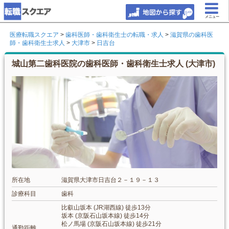
メニュー
医療転職スクエア
>
歯科医師・歯科衛生士の転職・求人
>
滋賀県の歯科医
師・歯科衛生士求人
>
大津市
>
日吉台
城山第二歯科医院の歯科医師・歯科衛生士求人 (大津市)
所在地
滋賀県大津市日吉台２－１９－１３
診療科目
歯科
比叡山坂本 (JR湖西線) 徒歩13分
坂本 (京阪石山坂本線) 徒歩14分
松ノ馬場 (京阪石山坂本線) 徒歩21分
通勤距離