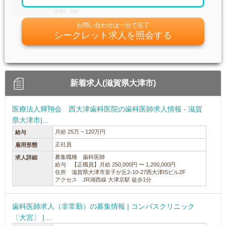
お問い合わせは一分で完了
シークレット求人を照会する
新着求人(滋賀県大津市)
医療法人輝翔会 西大津歯科医院の歯科医師求人情報 - 滋賀
県大津市|...
月給 25万 ~ 120万円
給与
正社員
雇用形態
募集職種 歯科医師
求人詳細
給与 【正職員】月給 250,000円 〜 1,200,000円
住所 滋賀県大津市皇子が丘2-10-27西大津ISビル2F
アクセス JR湖西線 大津京駅 徒歩1分
歯科医師求人（非常勤）の募集情報 | コンパスクリニック
〔大宮〕 | ...