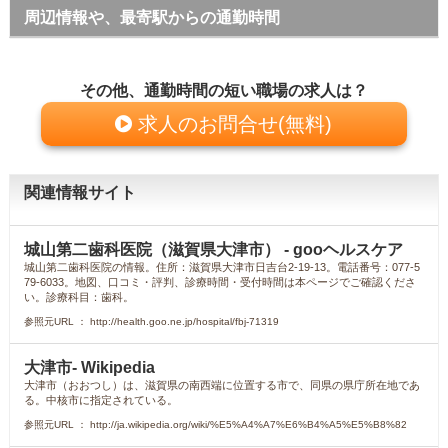
周辺情報や、最寄駅からの通勤時間
その他、通勤時間の短い職場の求人は？
求人のお問合せ(無料)
関連情報サイト
城山第二歯科医院（滋賀県大津市） - gooヘルスケア
城山第二歯科医院の情報。住所：滋賀県大津市日吉台2-19-13。電話番号：077-5
79-6033。地図、口コミ・評判、診療時間・受付時間は本ページでご確認くださ
い。診療科目：歯科。
参照元URL ： http://health.goo.ne.jp/hospital/fbj-71319
大津市- Wikipedia
大津市（おおつし）は、滋賀県の南西端に位置する市で、同県の県庁所在地であ
る。中核市に指定されている。
参照元URL ： http://ja.wikipedia.org/wiki/%E5%A4%A7%E6%B4%A5%E5%B8%82