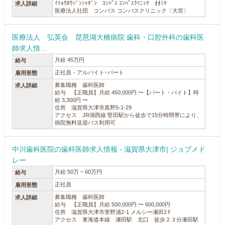
ｲﾘｮｳﾎｳｼﾞﾝｼｬﾀﾞﾝ ｺﾝﾊﾟｽ ｺﾝﾊﾟｽｸﾘﾆｯｸ ｵｵﾐﾔ
求人詳細
医療法人社団 コンパス コンパスクリニック〔大宮〕
医療法人 弘英会 琵琶湖大橋病院 歯科・口腔外科の歯科医
師求人情...
月給 45万円
給与
正社員・アルバイト･パート
雇用形態
募集職種 歯科医師
求人詳細
給与 【正職員】月給 450,000円 〜【パート・バイト】時
給 3,300円 〜
住所 滋賀県大津市真野5-1-29
アクセス JR湖西線 堅田駅から徒歩で15分時間帯により、
病院無料送迎バス利用可
中川歯科医院の歯科医師求人情報 - 滋賀県大津市| ジョブメド
レー
月給 50万 ~ 60万円
給与
正社員
雇用形態
募集職種 歯科医師
求人詳細
給与 【正職員】月給 500,000円 〜 600,000円
住所 滋賀県大津市萱野浦2-1 メルシー瀬田2Ｆ
アクセス 東海道本線 瀬田駅 北口 徒歩２３分瀬田駅