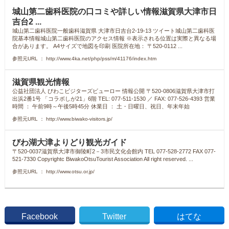
城山第二歯科医院の口コミや詳しい情報滋賀県大津市日
吉台2 ...
城山第二歯科医院一般歯科滋賀県 大津市日吉台2-19-13 ツイート城山第二歯科医
院基本情報城山第二歯科医院のアクセス情報 ※表示される位置は実際と異なる場
合があります。 A4サイズで地図を印刷 医院所在地： 〒520-0112 ...
参照元URL ： http://www.4ka.net/php/pss/m/41176/index.htm
滋賀県観光情報
公益社団法人 びわこビジターズビューロー 情報公開 〒520-0806滋賀県大津市打
出浜2番1号 「コラボしが21」6階 TEL: 077-511-1530 ／ FAX: 077-526-4393 営業
時間 ： 午前9時～午後5時45分 休業日 ： 土・日曜日、祝日、年末年始
参照元URL ： http://www.biwako-visitors.jp/
びわ湖大津よりどり観光ガイド
〒520-0037滋賀県大津市御陵町2－3市民文化会館内 TEL 077-528-2772 FAX 077-
521-7330 Copyrightc BiwakoOtsuTourist Association All right reserved. ...
参照元URL ： http://www.otsu.or.jp/
Facebook
Twitter
はてな