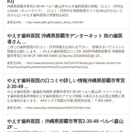
83]
沖縄県那覇市寄宮2-30-49 ベルベ森山2Fやえす歯科医院の情報・口コミ・評判な
らQLife（キューライフ）。口コミ・評判付き病院検索サイトQLifeは行かないと
分からないやえす歯科医院の雰囲気を紹介。
参照元URL ： http://www.qlife.jp/hospital_detail_549183
やえす歯科医院 沖縄県那覇市デンターネット 街の歯医
者さん ...
ご存じの歯科医院の口コミ・評判情報をお知らせ下さい。 投稿ボタンでコメント
投稿をお願いします。↓ 1やえす歯科医院口コミ1件 1626P沖縄県那覇市 沖縄県那
覇市寄宮2-30-49 2F 098-855-6480 (1)Yacchu 2010/04/02(金) 23 ...
参照元URL ： http://www.denternet.jp/link.htm?prf=47&amp;gun=1&amp;clinam=%a
4%e4%a4%a8%a4%b9%bb%f5%b2%ca%b0%e5%b1%a1
やえす歯科医院の口コミや詳しい情報沖縄県那覇市寄宮
2-30-49 ...
やえす歯科医院一般歯科沖縄県 那覇市寄宮2-30-49 ベルベ森山2F ツイートやえ
す歯科医院基本情報やえす歯科医院のアクセス情報 ※表示される位置は実際と異
なる場合があります。 A4サイズで地図を印刷 医院所在地： 〒902-0064 ...
参照元URL ： http://www.4ka.net/php/pss/m/64215/index.htm
やえす歯科医院：沖縄県那覇市寄宮2-30-49 ベルベ森山
2F ...