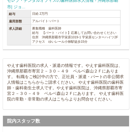
セレブ・デンタルオフィスの歯科医師求人情報 - 沖縄県那覇
市| ジョ...
日給 2万円
給与
アルバイト･パート
雇用形態
募集職種 歯科医師
求人詳細
給与 【パート・バイト】応募してお問い合わせください
住所 沖縄県那覇市宇栄原1019-1 宇栄原センターハイツ2F
アクセス ゆいレール小禄駅徒歩15分
やえす歯科医院の求人・派遣の情報です。やえす歯科医院は、
沖縄県那覇市寄宮２－３０－４９ ベルベ森山２Ｆにありま
す。 転職をご検討中の方で、正社員・派遣・パートの非公開求
人情報はこちらからご請求ください。 やえす歯科医院の歯科医
師・歯科衛生士求人です。やえす歯科医院は、沖縄県那覇市寄
宮２－３０－４９ ベルベ森山２Ｆにあります。 やえす歯科医
院の常勤・非常勤の求人はこちらよりお問合せください。
院内スタッフ数