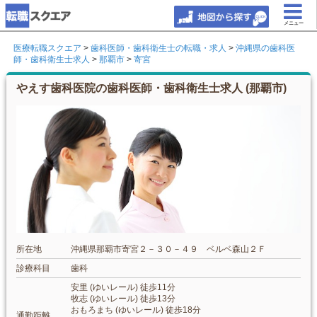
メニュー
医療転職スクエア
>
歯科医師・歯科衛生士の転職・求人
>
沖縄県の歯科医
師・歯科衛生士求人
>
那覇市
>
寄宮
やえす歯科医院の歯科医師・歯科衛生士求人 (那覇市)
所在地
沖縄県那覇市寄宮２－３０－４９ ベルベ森山２Ｆ
診療科目
歯科
安里 (ゆいレール) 徒歩11分
牧志 (ゆいレール) 徒歩13分
おもろまち (ゆいレール) 徒歩18分
通勤距離