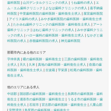
歯科医院
|
山川デンタルクリニックの求人
|
うね歯科の求人
|
エ
ム・エム歯科クリニック
|
よなは歯科クリニックの求人
|
嘉手納歯
科医院
|
中里歯科医院の歯科医師・歯科衛生士求人
|
屋宜歯科医院
|
アイリス歯科の求人
|
みやぎ歯科医院の歯科医師・歯科衛生士求
人
|
たかみね歯科クリニックの歯科医師・歯科衛生士求人
|
アート
歯科クリニック
|
はねじ歯科クリニックの求人
|
みやぎ歯科クリニ
ックの求人
|
ハロー歯科の歯科医師・歯科衛生士求人
|
なかざと歯
科医院の求人
|
赤嶺歯科医院の求人
|
神元歯科医院
那覇市内にある他のエリア
字仲井真
|
曙の歯科医師・歯科衛生士
|
三原の歯科医師・歯科衛生
士求人
|
天久
|
久米
|
真地の歯科医師・歯科衛生士求人
|
壺屋の歯
科医師・歯科衛生士求人
|
古波蔵
|
宇栄原
|
松尾の歯科医師・歯科
衛生士求人
他のエリアにある求人
中頭郡
|
国頭郡の歯科医師・歯科衛生士
|
糸満市の歯科医師・歯科
衛生士
|
浦添市の歯科医師・歯科衛生士
|
うるま市の歯科医師・歯
科衛生士求人
|
石垣市
|
宮古郡の歯科医師・歯科衛生士
|
八重山郡
|
宜野湾市
|
島尻郡の歯科医師・歯科衛生士