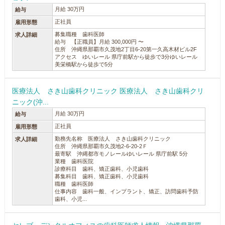
月給 30万円
給与
正社員
雇用形態
募集職種 歯科医師
求人詳細
給与 【正職員】月給 300,000円 〜
住所 沖縄県那覇市久茂地2丁目6-20第一久高木材ビル2F
アクセス ゆいレール 県庁前駅から徒歩で3分ゆいレール
美栄橋駅から徒歩で5分
医療法人 さき山歯科クリニック 医療法人 さき山歯科クリ
ニック(沖...
月給 30万円
給与
正社員
雇用形態
勤務先名称 医療法人 さき山歯科クリニック
求人詳細
住所 沖縄県那覇市久茂地2-6-20-2Ｆ
最寄駅 沖縄都市モノレールゆいレール 県庁前駅 5分
業種 歯科医院
診療科目 歯科、矯正歯科、小児歯科
募集科目 歯科、矯正歯科、小児歯科
職種 歯科医師
仕事内容 歯科一般、インプラント、矯正、訪問歯科予防
歯科、小児...